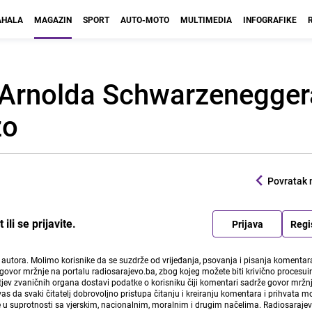
HALA
MAGAZIN
SPORT
AUTO-MOTO
MULTIMEDIA
INFOGRAFIKE
n Arnolda Schwarzenegge
zo
Povratak 
li se prijavite.
Prijava
Regi
i autora. Molimo korisnike da se suzdrže od vrijeđanja, psovanja i pisanja komentara
govor mržnje na portalu radiosarajevo.ba, zbog kojeg možete biti krivično procesuir
ev zvaničnih organa dostavi podatke o korisniku čiji komentari sadrže govor mržnj
vas da svaki čitatelj dobrovoljno pristupa čitanju i kreiranju komentara i prihvata 
e u suprotnosti sa vjerskim, nacionalnim, moralnim i drugim načelima. Radiosaraje