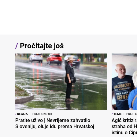
/
Pročitajte još
/
REGIJA
I
PRIJE OKO 8H
/
TEME
I
PRIJE 
Pratite uživo | Nevrijeme zahvatilo
Agić kritizi
Sloveniju, oluje idu prema Hrvatskoj
straha od H
istinu o Čip