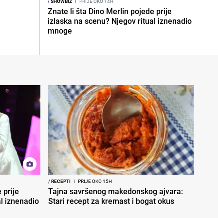
/
SHOWBIZ
I
PRIJE OKO 14H
Znate li šta Dino Merlin pojede prije
izlaska na scenu? Njegov ritual iznenadio
mnoge
/
RECEPTI
I
PRIJE OKO 15H
 prije
Tajna savršenog makedonskog ajvara:
al iznenadio
Stari recept za kremast i bogat okus