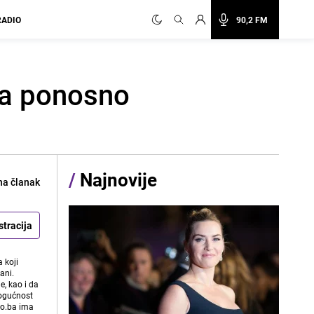
RADIO
90,2 FM
ra ponosno
/
Najnovije
na članak
stracija
 koji
ani.
e, kao i da
mogućnost
vo.ba ima