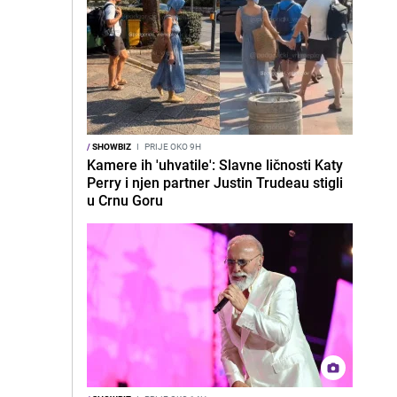
/
SHOWBIZ
I
PRIJE OKO 9H
Kamere ih 'uhvatile': Slavne ličnosti Katy
Perry i njen partner Justin Trudeau stigli
u Crnu Goru