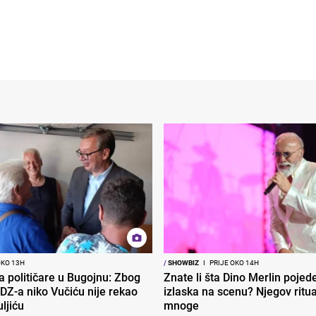
OKO 13H
/
SHOWBIZ
I
PRIJE OKO 14H
ra političare u Bugojnu: Zbog
Znate li šta Dino Merlin pojede
DZ-a niko Vučiću nije rekao
izlaska na scenu? Njegov ritu
uljiću
mnoge