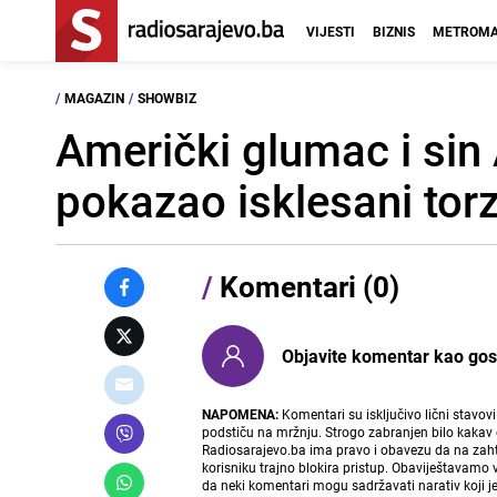
VIJESTI
BIZNIS
METROMA
/
MAGAZIN
/
SHOWBIZ
Američki glumac i si
pokazao isklesani tor
/
Komentari (0)
Objavite komentar kao gost i
NAPOMENA:
Komentari su isključivo lični stavov
podstiču na mržnju. Strogo zabranjen bilo kakav 
Radiosarajevo.ba ima pravo i obavezu da na zahtj
korisniku trajno blokira pristup. Obaviještavamo 
da neki komentari mogu sadržavati narativ koji j