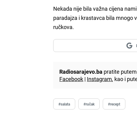
Nekada nije bila važna cijena nami
paradajza i krastavca bila mnogo vi
ručkova.
Radiosarajevo.ba
pratite putem 
Facebook
|
Instagram
, kao i p
#salata
#ručak
#recept