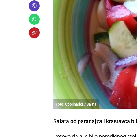
Foto: Coolinarika / Salata
Salata od paradajza i krastavca bi
Gotovo da nije bilo porodičnog stol