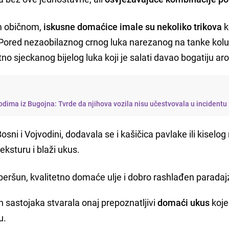
im običnom,
iskusne domaćice imale su nekoliko trikova
k
. Pored nezaobilaznog crnog luka narezanog na tanke kolu
itno sjeckanog bijelog luka koji je salati davao bogatiju a
dima iz Bugojna: Tvrde da njihova vozila nisu učestvovala u incidentu
 i Vojvodini, dodavala se i kašičica pavlake ili kiselog 
eksturu i blaži ukus.
peršun, kvalitetno domaće ulje i dobro rashlađen paradaj
 sastojaka stvarala onaj prepoznatljivi
domaći ukus
koje
u.