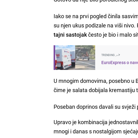
Iako se na prvi pogled činila sasv
su njen ukus podizale na viši nivo
tajni sastojak
često je bio i malo s
TRENDING
EuroExpress o navo
U mnogim domovima, posebno u Bosni
čime je salata dobijala kremastiju t
Poseban doprinos davali su svježi 
Upravo je kombinacija jednostavnih
mnogi i danas s nostalgijom sjećaj