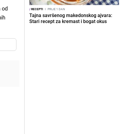
a od
/
RECEPTI
I
PRIJE 1 DAN
Tajna savršenog makedonskog ajvara:
nih
Stari recept za kremast i bogat okus