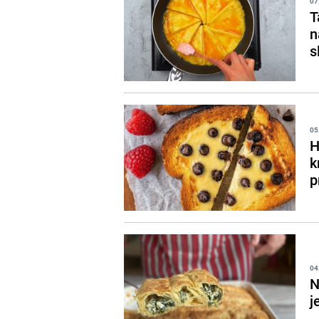
07
T
n
s
05
H
k
p
04
N
j