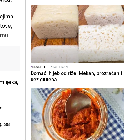
ojima
tove,
romu.
/
RECEPTI
I
PRIJE 1 DAN
Domaći hljeb od riže: Mekan, prozračan i
bez glutena
mlijeka,
z.
g se