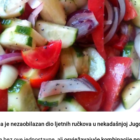
la je nezaobilazan dio ljetnih ručkova u nekadašnjoj Jugo
a bez ove jednostavne, ali
osvježavajuće kombinacije po