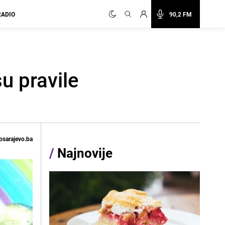
RADIO
90,2 FM
u pravile
osarajevo.ba
/
Najnovije