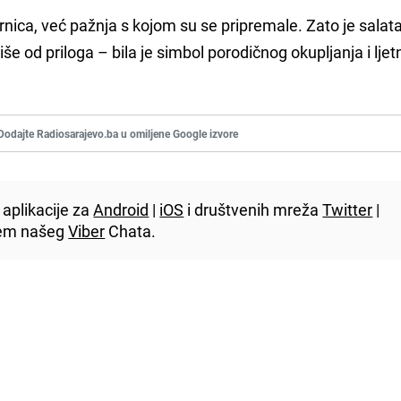
rnica, već pažnja s kojom su se pripremale. Zato je salat
še od priloga – bila je simbol porodičnog okupljanja i ljet
Dodajte Radiosarajevo.ba u omiljene Google izvore
aplikacije za
Android
|
iOS
i društvenih mreža
Twitter
|
utem našeg
Viber
Chata.