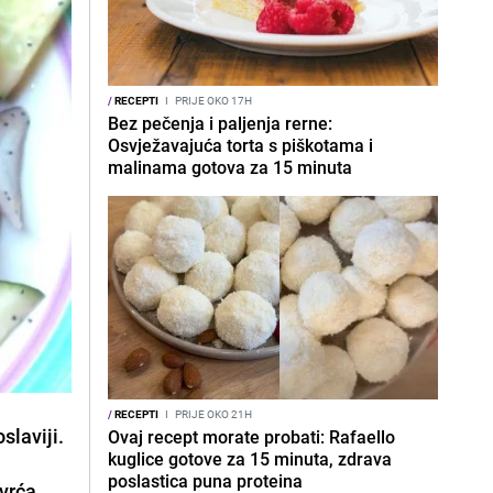
/
RECEPTI
I
PRIJE OKO 17H
Bez pečenja i paljenja rerne:
Osvježavajuća torta s piškotama i
malinama gotova za 15 minuta
/
RECEPTI
I
PRIJE OKO 21H
slaviji.
Ovaj recept morate probati: Rafaello
kuglice gotove za 15 minuta, zdrava
poslastica puna proteina
vrća.