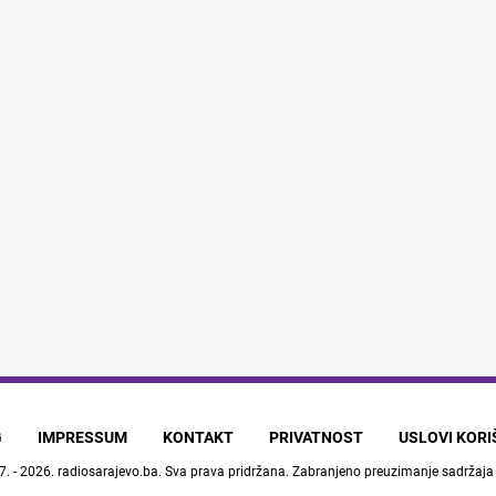
G
IMPRESSUM
KONTAKT
PRIVATNOST
USLOVI KOR
7. - 2026.
radiosarajevo.ba
. Sva prava pridržana. Zabranjeno preuzimanje sadržaja