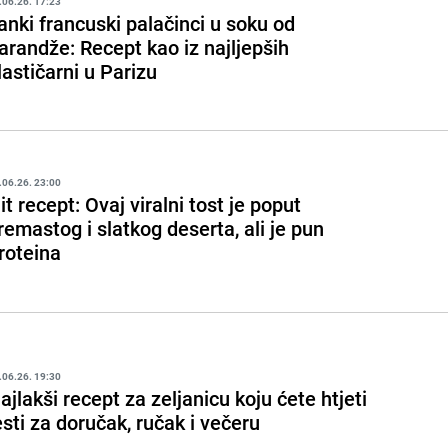
.06.26. 17:23
anki francuski palačinci u soku od
arandže: Recept kao iz najljepših
lastičarni u Parizu
.06.26. 23:00
it recept: Ovaj viralni tost je poput
remastog i slatkog deserta, ali je pun
roteina
.06.26. 19:30
ajlakši recept za zeljanicu koju ćete htjeti
esti za doručak, ručak i večeru