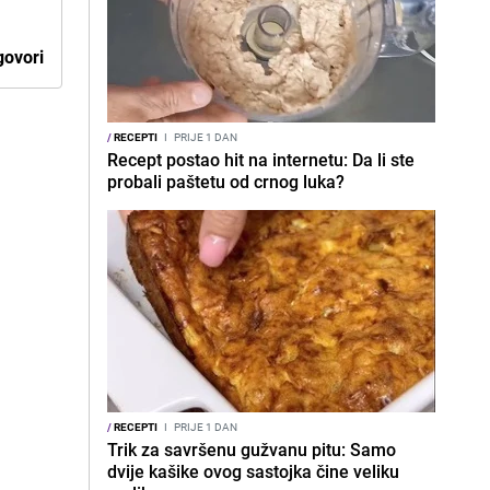
ovori
/
RECEPTI
I
PRIJE 1 DAN
Recept postao hit na internetu: Da li ste
probali paštetu od crnog luka?
/
RECEPTI
I
PRIJE 1 DAN
Trik za savršenu gužvanu pitu: Samo
dvije kašike ovog sastojka čine veliku