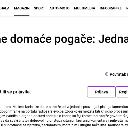
HALA
MAGAZIN
SPORT
AUTO-MOTO
MULTIMEDIA
INFOGRAFIKE
ne domaće pogače: Jedna
Povratak 
li se prijavite.
Prijava
Regi
i autora. Molimo korisnike da se suzdrže od vrijeđanja, psovanja i pisanja komentara
govor mržnje na portalu radiosarajevo.ba, zbog kojeg možete biti krivično procesuir
ev zvaničnih organa dostavi podatke o korisniku čiji komentari sadrže govor mržnj
vas da svaki čitatelj dobrovoljno pristupa čitanju i kreiranju komentara i prihvata 
e u suprotnosti sa vjerskim, nacionalnim, moralnim i drugim načelima. Radiosaraje