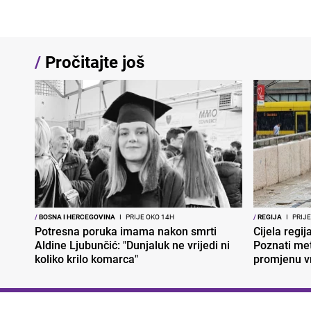
/
Pročitajte još
/
BOSNA I HERCEGOVINA
I
PRIJE OKO 14H
/
REGIJA
I
PRIJE
Potresna poruka imama nakon smrti
Cijela regi
Aldine Ljubunčić: "Dunjaluk ne vrijedi ni
Poznati met
koliko krilo komarca"
promjenu 