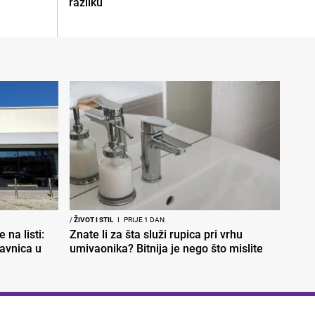
razliku
/
ŽIVOT I STIL
I
PRIJE 1 DAN
 na listi:
Znate li za šta služi rupica pri vrhu
davnica u
umivaonika? Bitnija je nego što mislite