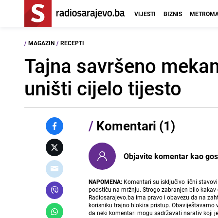
VIJESTI
BIZNIS
METROMA
/
MAGAZIN
/
RECEPTI
Tajna savršeno meka
uništi cijelo tijesto
/
Komentari (1)
Objavite komentar kao gost i
NAPOMENA:
Komentari su isključivo lični stavov
podstiču na mržnju. Strogo zabranjen bilo kakav 
Radiosarajevo.ba ima pravo i obavezu da na zahtj
korisniku trajno blokira pristup. Obaviještavamo 
da neki komentari mogu sadržavati narativ koji j