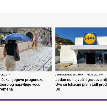
 OKO 21H
/
BOSNA I HERCEGOVINA
I
PRIJE OKO 19H
ja čeka njegovu progonozu:
Jedan od najvećih gradova nije
eorolog najavljuje veću
Ovo su lokacije prvih Lidl pro
vremena
BiH