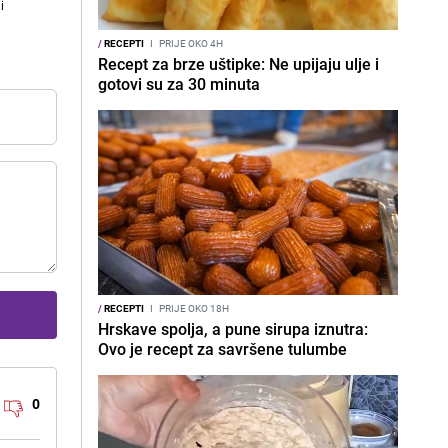
i
/
RECEPTI
I
PRIJE OKO 4H
Recept za brze uštipke: Ne upijaju ulje i
gotovi su za 30 minuta
/
RECEPTI
I
PRIJE OKO 18H
Hrskave spolja, a pune sirupa iznutra:
Ovo je recept za savršene tulumbe
0