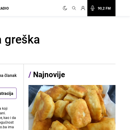
RADIO
90,2 FM
 greška
/
Najnovije
na članak
stracija
 koji
ani.
e, kao i da
mogućnost
vo.ba ima