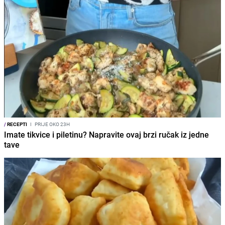
/
RECEPTI
I
PRIJE OKO 23H
Imate tikvice i piletinu? Napravite ovaj brzi ručak iz jedne
tave