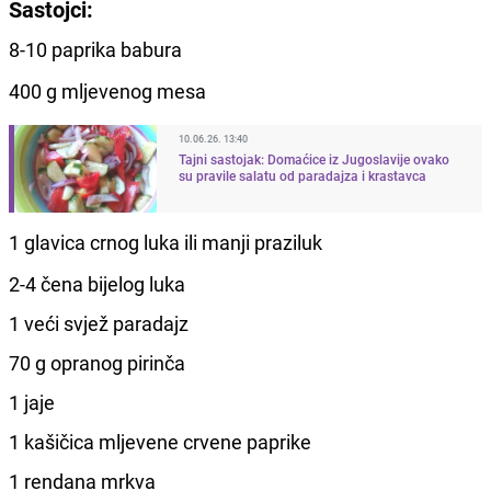
Sastojci:
8-10 paprika babura
400 g mljevenog mesa
10.06.26. 13:40
Tajni sastojak: Domaćice iz Jugoslavije ovako
su pravile salatu od paradajza i krastavca
1 glavica crnog luka ili manji praziluk
2-4 čena bijelog luka
1 veći svjež paradajz
70 g opranog pirinča
1 jaje
1 kašičica mljevene crvene paprike
1 rendana mrkva