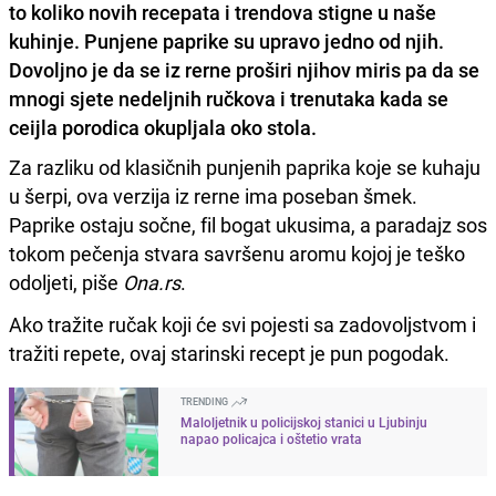
to koliko novih recepata i trendova stigne u naše
kuhinje. Punjene paprike su upravo jedno od njih.
Dovoljno je da se iz rerne proširi njihov miris pa da se
mnogi sjete nedeljnih ručkova i trenutaka kada se
ceijla porodica okupljala oko stola.
Za razliku od klasičnih punjenih paprika koje se kuhaju
u šerpi, ova verzija iz rerne ima poseban šmek.
Paprike ostaju sočne, fil bogat ukusima, a paradajz sos
tokom pečenja stvara savršenu aromu kojoj je teško
odoljeti, piše
Ona.rs
.
Ako tražite ručak koji će svi pojesti sa zadovoljstvom i
tražiti repete, ovaj starinski recept je pun pogodak.
TRENDING
Maloljetnik u policijskoj stanici u Ljubinju
napao policajca i oštetio vrata