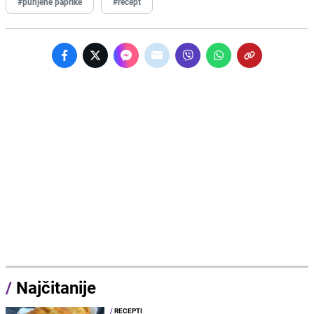
#punjene paprike
#recept
/
Najčitanije
/
RECEPTI