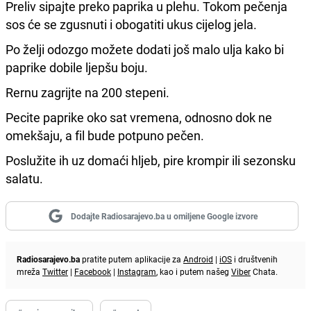
Preliv sipajte preko paprika u plehu. Tokom pečenja
sos će se zgusnuti i obogatiti ukus cijelog jela.
Po želji odozgo možete dodati još malo ulja kako bi
paprike dobile ljepšu boju.
Rernu zagrijte na 200 stepeni.
Pecite paprike oko sat vremena, odnosno dok ne
omekšaju, a fil bude potpuno pečen.
Poslužite ih uz domaći hljeb, pire krompir ili sezonsku
salatu.
Dodajte Radiosarajevo.ba u omiljene Google izvore
Radiosarajevo.ba
pratite putem aplikacije za
Android
|
iOS
i društvenih
mreža
Twitter
|
Facebook
|
Instagram
, kao i putem našeg
Viber
Chata.