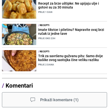
Recept za brze uštipke: Ne upijaju ulje i
gotovi su za 30 minuta
PRIJE 1 DAN
/
RECEPTI
Imate tikvice i piletinu? Napravite ovaj brzi
ručak iz jedne tave
PRIJE OKO 23H
/
RECEPTI
Trik za savršenu gužvanu pitu: Samo dvije
kašike ovog sastojka čine veliku razliku
PRIJE 2 DANA
/
Komentari
Prikaži komentare
(
1
)