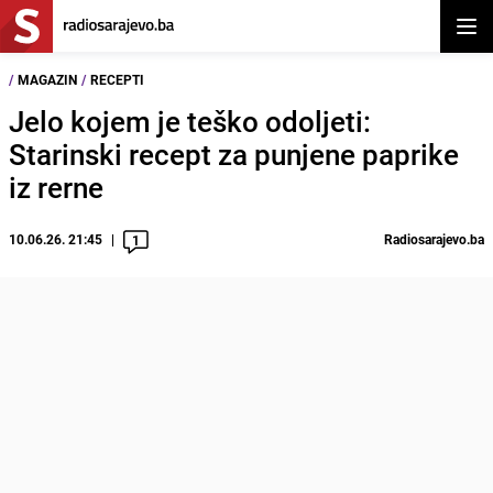
Otvor
/
MAGAZIN
/
RECEPTI
Jelo kojem je teško odoljeti:
Starinski recept za punjene paprike
iz rerne
10.06.26. 21:45
Radiosarajevo.ba
1