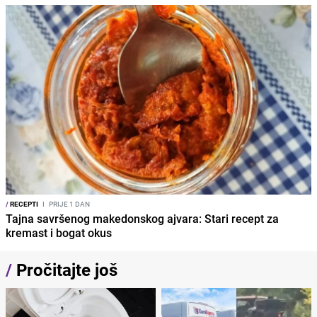
/
RECEPTI
I
PRIJE 1 DAN
Tajna savršenog makedonskog ajvara: Stari recept za
kremast i bogat okus
/
Pročitajte još