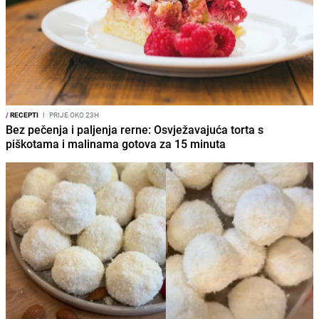
/
RECEPTI
I
PRIJE OKO 23H
Bez pečenja i paljenja rerne: Osvježavajuća torta s
piškotama i malinama gotova za 15 minuta