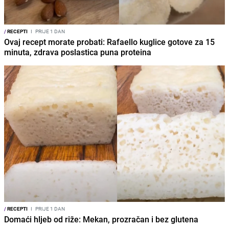
/
RECEPTI
I
PRIJE 1 DAN
Ovaj recept morate probati: Rafaello kuglice gotove za 15
minuta, zdrava poslastica puna proteina
/
RECEPTI
I
PRIJE 1 DAN
Domaći hljeb od riže: Mekan, prozračan i bez glutena