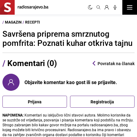
Otvor
/
MAGAZIN
/
RECEPTI
Savršena priprema smrznutog
pomfrita: Poznati kuhar otkriva tajnu
/
Komentari (0)
Povratak na članak
Objavite komentar kao gost ili se prijavite.
Prijava
Registracija
NAPOMENA:
Komentari su isključivo lični stavovi autora. Molimo korisnike da
se suzdrže od vrijeđanja, psovanja i pisanja komentara koji podstiču na mržnju.
Strogo zabranjen bilo kakav govor mržnje na portalu radiosarajevo.ba, zbog
kojeg možete biti krivično procesuirani. Radiosarajevo.ba ima pravo i obavezu
da na zahtjev zvaničnih organa dostavi podatke o korisniku čiji komentari