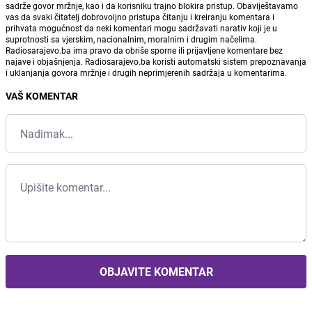
sadrže govor mržnje, kao i da korisniku trajno blokira pristup. Obaviještavamo
vas da svaki čitatelj dobrovoljno pristupa čitanju i kreiranju komentara i
prihvata mogućnost da neki komentari mogu sadržavati narativ koji je u
suprotnosti sa vjerskim, nacionalnim, moralnim i drugim načelima.
Radiosarajevo.ba ima pravo da obriše sporne ili prijavljene komentare bez
najave i objašnjenja. Radiosarajevo.ba koristi automatski sistem prepoznavanja
i uklanjanja govora mržnje i drugih neprimjerenih sadržaja u komentarima.
VAŠ KOMENTAR
OBJAVITE KOMENTAR