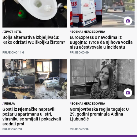
/
ŽIVOT I STIL
/
BOSNA I HERCEGOVINA
Bolja alternativa izbjeljivaču:
EuroExpress o navodima iz
Kako održati WC školjku čistom?
Bugojna: Tvrde da njihova vozila
nisu učestvovala u incidentu
PRIJE OKO 11H
PRIJE OKO 6H
/
REGIJA
/
BOSNA I HERCEGOVINA
Gosti iz Njemačke napravili
Gornjovrbaska regija tuguje: U
požar u apartmanu u Istri,
29. godini preminula Aldina
vlasniku se smijali i pokazivali
Ljubunčić
srednji prst
PRIJE OKO 7H
PRIJE OKO 9H