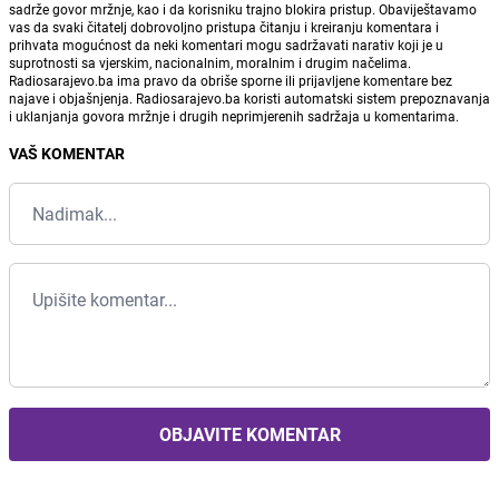
sadrže govor mržnje, kao i da korisniku trajno blokira pristup. Obaviještavamo
vas da svaki čitatelj dobrovoljno pristupa čitanju i kreiranju komentara i
prihvata mogućnost da neki komentari mogu sadržavati narativ koji je u
suprotnosti sa vjerskim, nacionalnim, moralnim i drugim načelima.
Radiosarajevo.ba ima pravo da obriše sporne ili prijavljene komentare bez
najave i objašnjenja. Radiosarajevo.ba koristi automatski sistem prepoznavanja
i uklanjanja govora mržnje i drugih neprimjerenih sadržaja u komentarima.
VAŠ KOMENTAR
OBJAVITE KOMENTAR