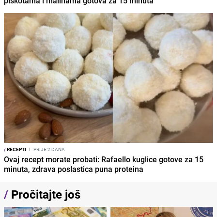
piškotama i malinama gotova za 15 minuta
/
RECEPTI
I
PRIJE 2 DANA
Ovaj recept morate probati: Rafaello kuglice gotove za 15
minuta, zdrava poslastica puna proteina
/
Pročitajte još