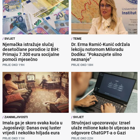
/
SVIJET
/
TEME
Njemačka istražuje slučaj
Dr. Erma Ramić-Kunić održala
desetočlane porodice iz BiH:
lekciju notornom Miloradu
Primaju 7.300 eura socijalne
Dodiku: "Pokazujete silno
pomoći mjesečno
neznanje"
PRIJE OKO 19H
PRIJE OKO 18H
/
ZANIMLJIVOSTI
/
SVIJET
Imala ga je skoro svaka kuća u
Stručnjaci upozoravaju: Izrael
Jugoslaviji: Danas ovaj luster
ulaže milione kako bi utjecao na
vrijedi i nekoliko hiljada eura
odgovore ChatGPT-a o Gazi
PRIJE OKO 11H
PRIJE OKO 22H