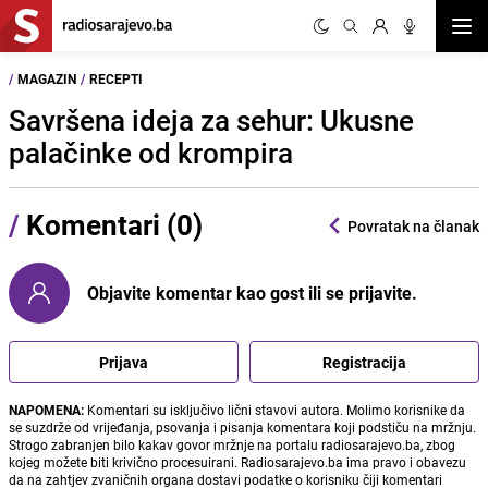
Otvor
/
MAGAZIN
/
RECEPTI
Savršena ideja za sehur: Ukusne
palačinke od krompira
/
Komentari (0)
Povratak na članak
Objavite komentar kao gost ili se prijavite.
Prijava
Registracija
NAPOMENA:
Komentari su isključivo lični stavovi autora. Molimo korisnike da
se suzdrže od vrijeđanja, psovanja i pisanja komentara koji podstiču na mržnju.
Strogo zabranjen bilo kakav govor mržnje na portalu radiosarajevo.ba, zbog
kojeg možete biti krivično procesuirani. Radiosarajevo.ba ima pravo i obavezu
da na zahtjev zvaničnih organa dostavi podatke o korisniku čiji komentari