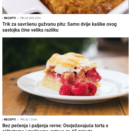
/
RECEPTI
I
PRIJE OKO 22H
Trik za savršenu gužvanu pitu: Samo dvije kašike ovog
sastojka čine veliku razliku
/
RECEPTI
I
PRIJE 1 DAN
Bez pečenja i paljenja rerne: Osvježavajuća torta s