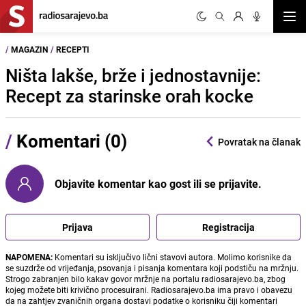
Otvor
/
MAGAZIN
/
RECEPTI
Ništa lakše, brže i jednostavnije:
Recept za starinske orah kocke
/
Komentari (0)
Povratak na članak
Objavite komentar kao gost ili se prijavite.
Prijava
Registracija
NAPOMENA:
Komentari su isključivo lični stavovi autora. Molimo korisnike da
se suzdrže od vrijeđanja, psovanja i pisanja komentara koji podstiču na mržnju.
Strogo zabranjen bilo kakav govor mržnje na portalu radiosarajevo.ba, zbog
kojeg možete biti krivično procesuirani. Radiosarajevo.ba ima pravo i obavezu
da na zahtjev zvaničnih organa dostavi podatke o korisniku čiji komentari