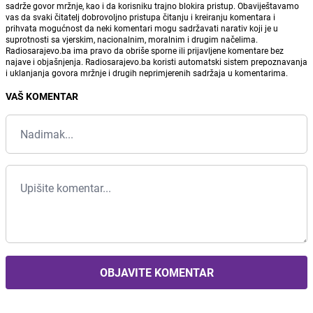
sadrže govor mržnje, kao i da korisniku trajno blokira pristup. Obaviještavamo
vas da svaki čitatelj dobrovoljno pristupa čitanju i kreiranju komentara i
prihvata mogućnost da neki komentari mogu sadržavati narativ koji je u
suprotnosti sa vjerskim, nacionalnim, moralnim i drugim načelima.
Radiosarajevo.ba ima pravo da obriše sporne ili prijavljene komentare bez
najave i objašnjenja. Radiosarajevo.ba koristi automatski sistem prepoznavanja
i uklanjanja govora mržnje i drugih neprimjerenih sadržaja u komentarima.
VAŠ KOMENTAR
OBJAVITE KOMENTAR