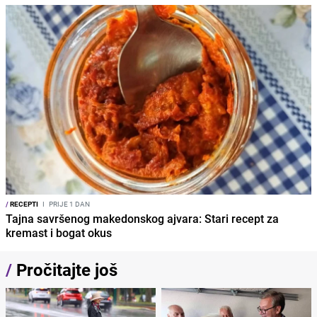
/
RECEPTI
I
PRIJE 1 DAN
Tajna savršenog makedonskog ajvara: Stari recept za
kremast i bogat okus
/
Pročitajte još