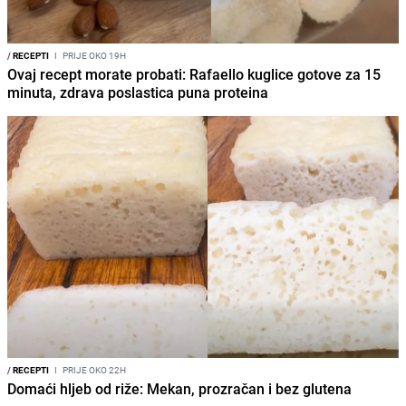
/
RECEPTI
I
PRIJE OKO 19H
Ovaj recept morate probati: Rafaello kuglice gotove za 15
minuta, zdrava poslastica puna proteina
/
RECEPTI
I
PRIJE OKO 22H
Domaći hljeb od riže: Mekan, prozračan i bez glutena