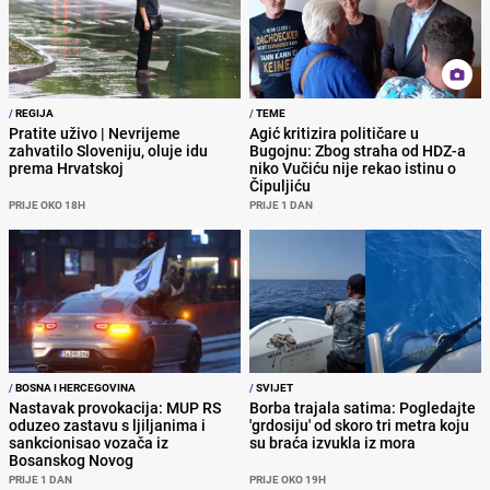
/
REGIJA
/
TEME
Pratite uživo | Nevrijeme
Agić kritizira političare u
zahvatilo Sloveniju, oluje idu
Bugojnu: Zbog straha od HDZ-a
prema Hrvatskoj
niko Vučiću nije rekao istinu o
Čipuljiću
PRIJE OKO 18H
PRIJE 1 DAN
/
BOSNA I HERCEGOVINA
/
SVIJET
Nastavak provokacija: MUP RS
Borba trajala satima: Pogledajte
oduzeo zastavu s ljiljanima i
'grdosiju' od skoro tri metra koju
sankcionisao vozača iz
su braća izvukla iz mora
Bosanskog Novog
PRIJE 1 DAN
PRIJE OKO 19H