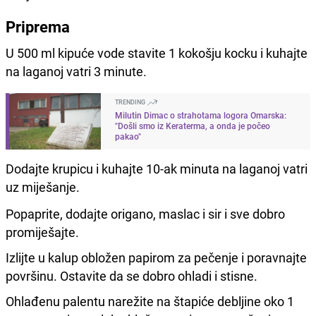
Priprema
U 500 ml kipuće vode stavite 1 kokošju kocku i kuhajte
na laganoj vatri 3 minute.
TRENDING
Milutin Dimac o strahotama logora Omarska:
"Došli smo iz Keraterma, a onda je počeo
pakao"
Dodajte krupicu i kuhajte 10-ak minuta na laganoj vatri
uz miješanje.
Popaprite, dodajte origano, maslac i sir i sve dobro
promiješajte.
Izlijte u kalup obložen papirom za pečenje i poravnajte
površinu. Ostavite da se dobro ohladi i stisne.
Ohlađenu palentu narežite na štapiće debljine oko 1