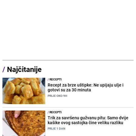
/
Najčitanije
/
RECEPTI
Recept za brze uštipke: Ne upijaju ulje i
gotovi su za 30 minuta
PRIJE OKO 9H
/
RECEPTI
Trik za savršenu gužvanu pitu: Samo dvije
kašike ovog sastojka čine veliku razliku
PRIJE 1 DAN