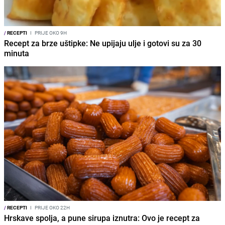
/
RECEPTI
I
PRIJE OKO 9H
Recept za brze uštipke: Ne upijaju ulje i gotovi su za 30
minuta
/
RECEPTI
I
PRIJE OKO 22H
Hrskave spolja, a pune sirupa iznutra: Ovo je recept za