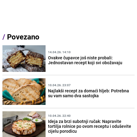
/
Povezano
14.04.26. 14:10
Ovakve čupavce još niste probali:
Jednostavan recept koji svi obožavaju
10.04.26. 23:07
Najlakši recept za domaći hljeb: Potrebna
su vam samo dva sastojka
10.04.26. 22:40
Ideja za brzi subotnji ručak: Napravite
tortilja rolnice po ovom receptu i oduševite
cijelu porodicu