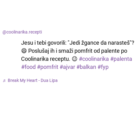
@coolinarika.recepti
Jesu i tebi govorili: "Jedi žgance da narasteš"?
😄 Poslušaj ih i smaži pomfrit od palente po
Coolinarika receptu. 😉
#coolinarika
#palenta
#food
#pomfrit
#ajvar
#balkan
#fyp
♬ Break My Heart - Dua Lipa