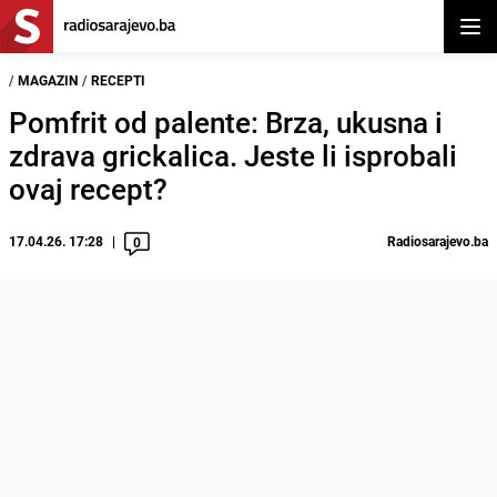
Otvor
/
MAGAZIN
/
RECEPTI
Pomfrit od palente: Brza, ukusna i
zdrava grickalica. Jeste li isprobali
ovaj recept?
17.04.26. 17:28
Radiosarajevo.ba
0