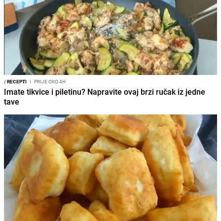
/
RECEPTI
I
PRIJE OKO 4H
Imate tikvice i piletinu? Napravite ovaj brzi ručak iz jedne
tave