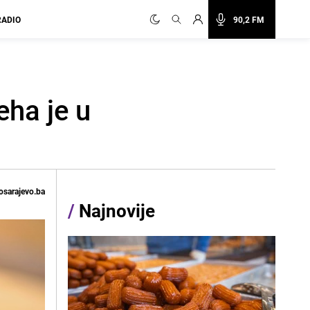
RADIO
90,2 FM
eha je u
osarajevo.ba
/
Najnovije