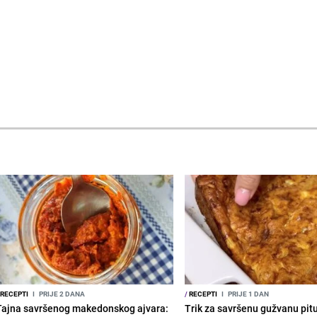
RECEPTI
I
PRIJE 2 DANA
/
RECEPTI
I
PRIJE 1 DAN
Tajna savršenog makedonskog ajvara:
Trik za savršenu gužvanu pit