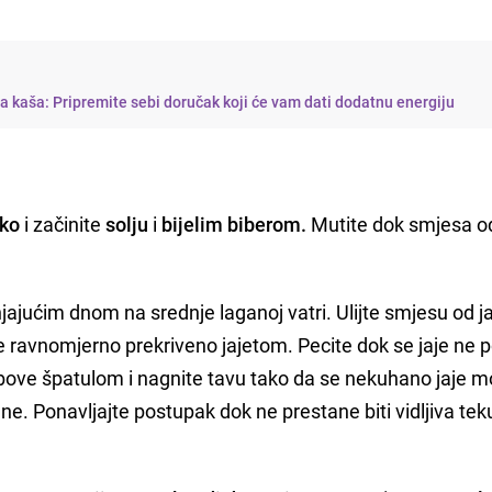
a kaša: Pripremite sebi doručak koji će vam dati dodatnu energiju
eko
i začinite
solju
i
bijelim biberom.
Mutite dok smjesa od
jajućim dnom na srednje laganoj vatri. Ulijte smjesu od ja
e ravnomjerno prekriveno jajetom. Pecite dok se jaje ne 
ubove špatulom i nagnite tavu tako da se nekuhano jaje 
ne. Ponavljajte postupak dok ne prestane biti vidljiva te