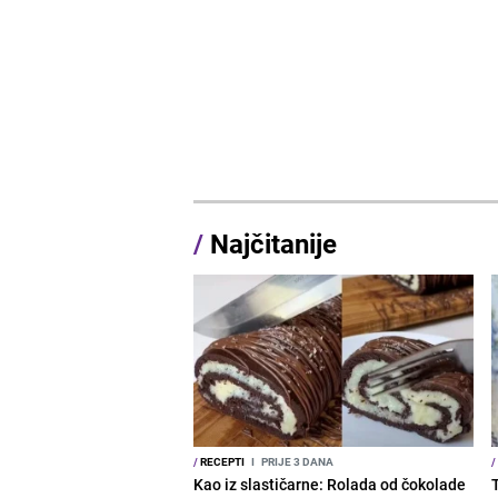
/
Najčitanije
/
RECEPTI
I
PRIJE 3 DANA
/
Kao iz slastičarne: Rolada od čokolade