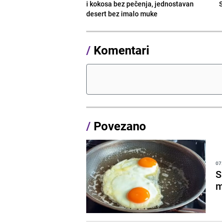
i kokosa bez pečenja, jednostavan
desert bez imalo muke
/
Komentari
/
Povezano
07
S
m