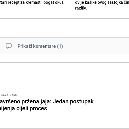
Stari recept za kremast i bogat okus
dvije kašike ovog sastojka či
razliku
Prikaži komentare
(
1
)
.05.26. 06:30
avršeno pržena jaja: Jedan postupak
ijenja cijeli proces