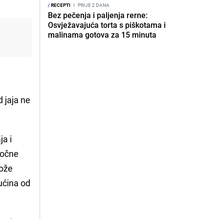
/
RECEPTI
I
PRIJE 2 DANA
Bez pečenja i paljenja rerne:
Osvježavajuća torta s piškotama i
malinama gotova za 15 minuta
 jaja ne
ja i
počne
može
kućina od