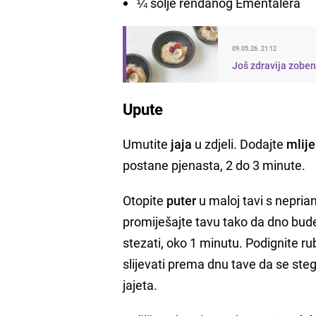
¼ šolje rendanog Ementalera
09.05.26. 21:12
Još zdravija zoben
Upute
Umutite
jaja
u zdjeli. Dodajte
mlij
postane pjenasta, 2 do 3 minute.
Otopite
puter
u maloj tavi s neprian
promiješajte tavu tako da dno bud
stezati, oko 1 minutu. Podignite r
slijevati prema dnu tave da se steg
jajeta.