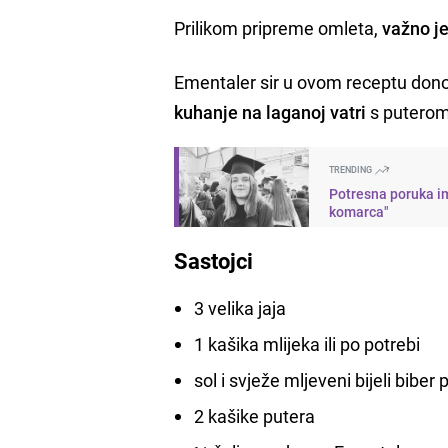
Prilikom pripreme omleta,
važno je
Ementaler sir u ovom receptu donos
kuhanje na laganoj vatri
s puterom
TRENDING
Potresna poruka im
komarca"
Sastojci
3 velika jaja
1 kašika mlijeka ili po potrebi
sol i svježe mljeveni bijeli biber
2 kašike putera