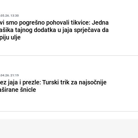
.05.26. 13:30
vi smo pogrešno pohovali tikvice: Jedna
ašika tajnog dodatka u jaja sprječava da
piju ulje
.04.26. 21:19
ez jaja i prezle: Turski trik za najsočnije
aširane šnicle