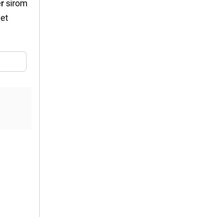
r
sirom
let