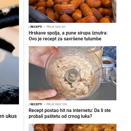
/
RECEPTI
I
PRIJE OKO 3H
Hrskave spolja, a pune sirupa iznutra:
Ovo je recept za savršene tulumbe
/
RECEPTI
I
PRIJE OKO 12H
Recept postao hit na internetu: Da li ste
ven ukus
probali paštetu od crnog luka?