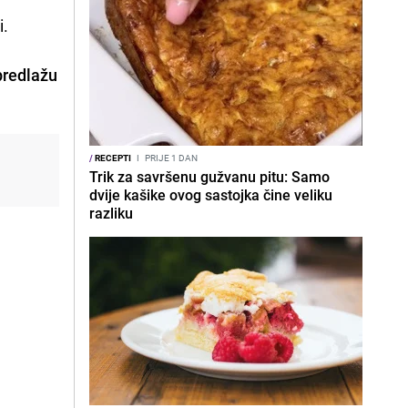
i.
predlažu
/
RECEPTI
I
PRIJE 1 DAN
Trik za savršenu gužvanu pitu: Samo
dvije kašike ovog sastojka čine veliku
razliku