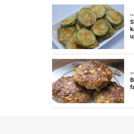
04
S
k
u
20
B
f