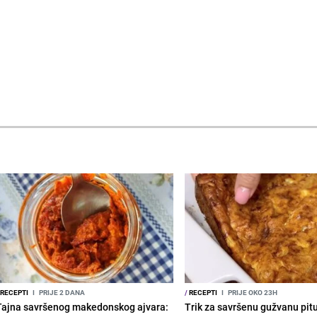
RECEPTI
I
PRIJE 2 DANA
/
RECEPTI
I
PRIJE OKO 23H
Tajna savršenog makedonskog ajvara:
Trik za savršenu gužvanu pit