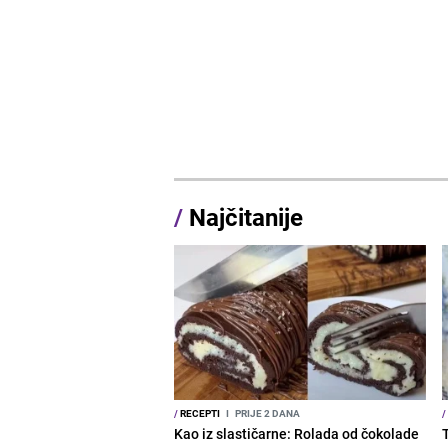
/
Najčitanije
/
RECEPTI
I
PRIJE 2 DANA
/
Kao iz slastičarne: Rolada od čokolade