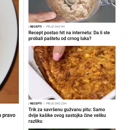
/
RECEPTI
I
PRIJE OKO 9H
Recept postao hit na internetu: Da li ste
probali paštetu od crnog luka?
/
RECEPTI
I
PRIJE OKO 23H
Trik za savršenu gužvanu pitu: Samo
m pravo
dvije kašike ovog sastojka čine veliku
razliku