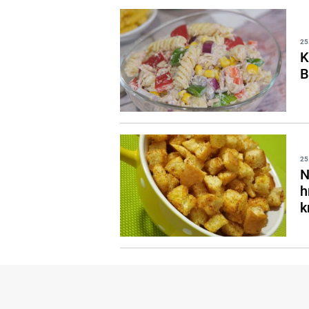
25
K
B
25
N
h
k