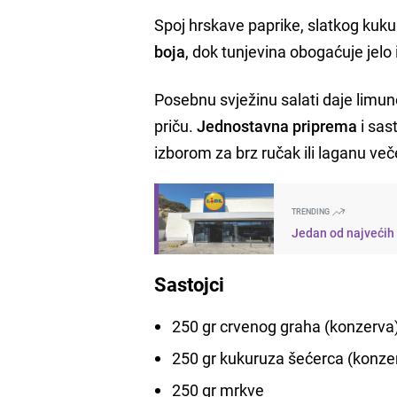
Spoj hrskave paprike, slatkog kuku
boja
, dok tunjevina obogaćuje jelo 
Posebnu svježinu salati daje limuno
priču.
Jednostavna priprema
i sas
izborom za brz ručak ili laganu več
TRENDING
Jedan od najvećih g
Sastojci
250 gr crvenog graha (konzerva
250 gr kukuruza šećerca (konze
250 gr mrkve