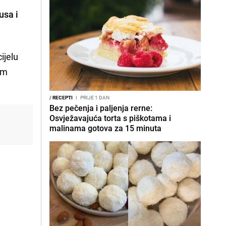
usa i
ijelu
im
/
RECEPTI
I
PRIJE 1 DAN
Bez pečenja i paljenja rerne:
Osvježavajuća torta s piškotama i
malinama gotova za 15 minuta