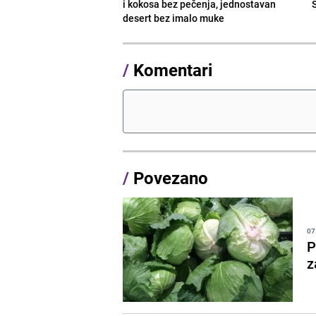
i kokosa bez pečenja, jednostavan
desert bez imalo muke
/
Komentari
/
Povezano
07
P
z