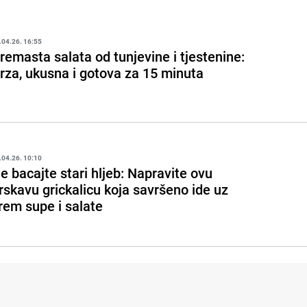
.04.26. 16:55
remasta salata od tunjevine i tjestenine:
rza, ukusna i gotova za 15 minuta
.04.26. 10:10
e bacajte stari hljeb: Napravite ovu
rskavu grickalicu koja savršeno ide uz
rem supe i salate