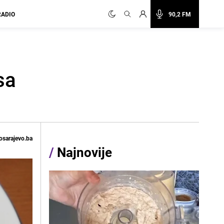
RADIO
90,2 FM
sa
osarajevo.ba
/
Najnovije