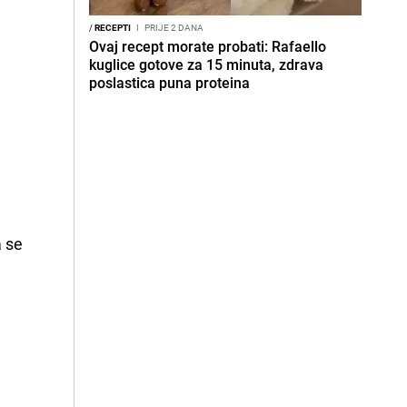
/
RECEPTI
I
PRIJE 2 DANA
Ovaj recept morate probati: Rafaello
kuglice gotove za 15 minuta, zdrava
poslastica puna proteina
a se