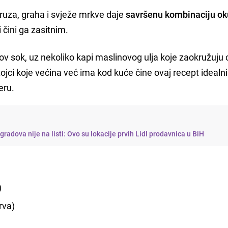
ruza, graha i svježe mrkve daje
savršenu kombinaciju ok
i čini ga zasitnim.
v sok, uz nekoliko kapi maslinovog ulja koje zaokružuju c
tojci koje većina već ima kod kuće čine ovaj recept idealn
eru.
radova nije na listi: Ovo su lokacije prvih Lidl prodavnica u BiH
)
rva)