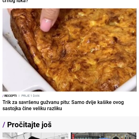
crnog luka?
/
RECEPTI
I
PRIJE 1 DAN
Trik za savršenu gužvanu pitu: Samo dvije kašike ovog
sastojka čine veliku razliku
/
Pročitajte još