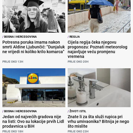
/
BOSNA I HERCEGOVINA
/
REGIJA
Potresna poruka imama nakon
Cijela regija čeka njegovu
smrti Aldine Ljubunčić: "Dunjaluk
progonozu: Poznati meteorolog
ne vrijedi ni koliko krilo komarca"
najavljuje veću promjenu
vremena
PRIJE OKO 13H
PRIJE OKO 20H
/
BOSNA I HERCEGOVINA
/
ŽIVOT I STIL
Jedan od najvećih gradova nije
Znate li za šta služi rupica pri
na listi: Ovo su lokacije prvih Lidl
vrhu umivaonika? Bitnija je nego
prodavnica u BiH
što mislite
PRIJE OKO 18H
PRIJE OKO 23H