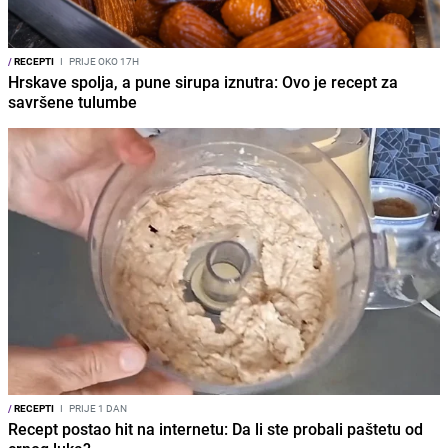
/
RECEPTI
I
PRIJE OKO 17H
Hrskave spolja, a pune sirupa iznutra: Ovo je recept za
savršene tulumbe
/
RECEPTI
I
PRIJE 1 DAN
Recept postao hit na internetu: Da li ste probali paštetu od