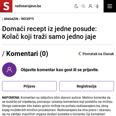
Otvor
/
MAGAZIN
/
RECEPTI
Domaći recept iz jedne posude:
Kolač koji traži samo jedno jaje
/
Komentari (0)
Povratak na članak
Objavite komentar kao gost ili se prijavite.
Prijava
Registracija
NAPOMENA:
Komentari su isključivo lični stavovi autora. Molimo korisnike da
se suzdrže od vrijeđanja, psovanja i pisanja komentara koji podstiču na mržnju.
Strogo zabranjen bilo kakav govor mržnje na portalu radiosarajevo.ba, zbog
kojeg možete biti krivično procesuirani. Radiosarajevo.ba ima pravo i obavezu
da na zahtjev zvaničnih organa dostavi podatke o korisniku čiji komentari