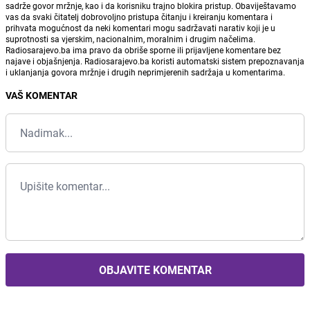
sadrže govor mržnje, kao i da korisniku trajno blokira pristup. Obaviještavamo
vas da svaki čitatelj dobrovoljno pristupa čitanju i kreiranju komentara i
prihvata mogućnost da neki komentari mogu sadržavati narativ koji je u
suprotnosti sa vjerskim, nacionalnim, moralnim i drugim načelima.
Radiosarajevo.ba ima pravo da obriše sporne ili prijavljene komentare bez
najave i objašnjenja. Radiosarajevo.ba koristi automatski sistem prepoznavanja
i uklanjanja govora mržnje i drugih neprimjerenih sadržaja u komentarima.
VAŠ KOMENTAR
OBJAVITE KOMENTAR