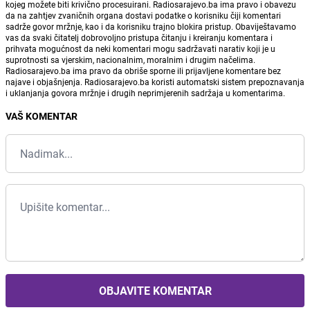
kojeg možete biti krivično procesuirani. Radiosarajevo.ba ima pravo i obavezu
da na zahtjev zvaničnih organa dostavi podatke o korisniku čiji komentari
sadrže govor mržnje, kao i da korisniku trajno blokira pristup. Obaviještavamo
vas da svaki čitatelj dobrovoljno pristupa čitanju i kreiranju komentara i
prihvata mogućnost da neki komentari mogu sadržavati narativ koji je u
suprotnosti sa vjerskim, nacionalnim, moralnim i drugim načelima.
Radiosarajevo.ba ima pravo da obriše sporne ili prijavljene komentare bez
najave i objašnjenja. Radiosarajevo.ba koristi automatski sistem prepoznavanja
i uklanjanja govora mržnje i drugih neprimjerenih sadržaja u komentarima.
VAŠ KOMENTAR
OBJAVITE KOMENTAR