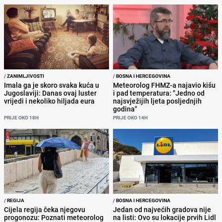
/
ZANIMLJIVOSTI
/
BOSNA I HERCEGOVINA
Imala ga je skoro svaka kuća u
Meteorolog FHMZ-a najavio kišu
Jugoslaviji: Danas ovaj luster
i pad temperatura: "Jedno od
vrijedi i nekoliko hiljada eura
najsvježijih ljeta posljednjih
godina"
PRIJE OKO 18H
PRIJE OKO 14H
/
REGIJA
/
BOSNA I HERCEGOVINA
Cijela regija čeka njegovu
Jedan od najvećih gradova nije
progonozu: Poznati meteorolog
na listi: Ovo su lokacije prvih Lidl