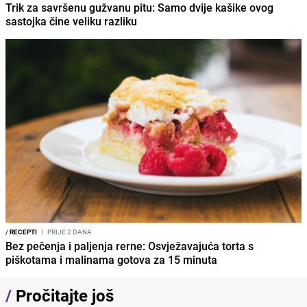
Trik za savršenu gužvanu pitu: Samo dvije kašike ovog
sastojka čine veliku razliku
/
RECEPTI
I
PRIJE 2 DANA
Bez pečenja i paljenja rerne: Osvježavajuća torta s
piškotama i malinama gotova za 15 minuta
/
Pročitajte još