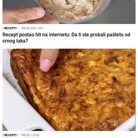
/
RECEPTI
I
PRIJE OKO 15H
Recept postao hit na internetu: Da li ste probali paštetu od
crnog luka?
/
RECEPTI
I
PRIJE 1 DAN