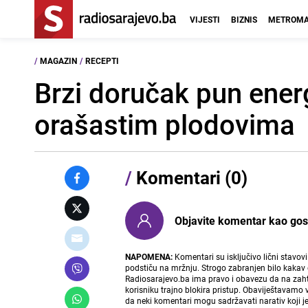
VIJESTI
BIZNIS
METROMA
/
MAGAZIN
/
RECEPTI
Brzi doručak pun ener
orašastim plodovima
/
Komentari (0)
Objavite komentar kao gost i
NAPOMENA:
Komentari su isključivo lični stavov
podstiču na mržnju. Strogo zabranjen bilo kakav 
Radiosarajevo.ba ima pravo i obavezu da na zahtj
korisniku trajno blokira pristup. Obaviještavamo 
da neki komentari mogu sadržavati narativ koji j