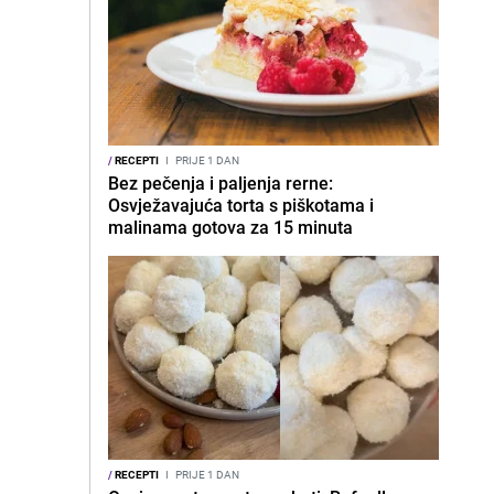
/
RECEPTI
I
PRIJE 1 DAN
Bez pečenja i paljenja rerne:
Osvježavajuća torta s piškotama i
malinama gotova za 15 minuta
/
RECEPTI
I
PRIJE 1 DAN