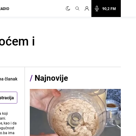
RADIO
90,2 FM
voćem i
/
Najnovije
na članak
stracija
 koji
ani.
e, kao i da
mogućnost
vo.ba ima