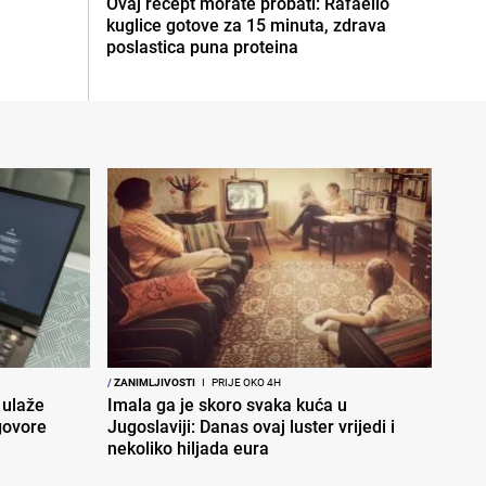
Ovaj recept morate probati: Rafaello
kuglice gotove za 15 minuta, zdrava
poslastica puna proteina
/
ZANIMLJIVOSTI
I
PRIJE OKO 4H
 ulaže
Imala ga je skoro svaka kuća u
govore
Jugoslaviji: Danas ovaj luster vrijedi i
nekoliko hiljada eura