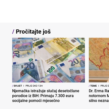
/
Pročitajte još
/
SVIJET
I
PRIJE OKO 13H
/
TEME
I
PRIJE 
Njemačka istražuje slučaj desetočlane
Dr. Erma Ra
porodice iz BiH: Primaju 7.300 eura
notornom M
socijalne pomoći mjesečno
silno nezna