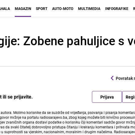
HALA
MAGAZIN
SPORT
AUTO-MOTO
MULTIMEDIA
INFOGRAFIKE
gije: Zobene pahuljice s 
Povratak 
li se prijavite.
Prijava
Regi
i autora. Molimo korisnike da se suzdrže od vrijeđanja, psovanja i pisanja komentara
govor mržnje na portalu radiosarajevo.ba, zbog kojeg možete biti krivično procesuir
ev zvaničnih organa dostavi podatke o korisniku čiji komentari sadrže govor mržnj
vas da svaki čitatelj dobrovoljno pristupa čitanju i kreiranju komentara i prihvata 
e u suprotnosti sa vjerskim, nacionalnim, moralnim i drugim načelima. Radiosaraje