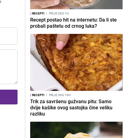
i
/
RECEPTI
I
PRIJE OKO 1H
Recept postao hit na internetu: Da li ste
probali paštetu od crnog luka?
/
RECEPTI
I
PRIJE OKO 16H
Trik za savršenu gužvanu pitu: Samo
dvije kašike ovog sastojka čine veliku
razliku