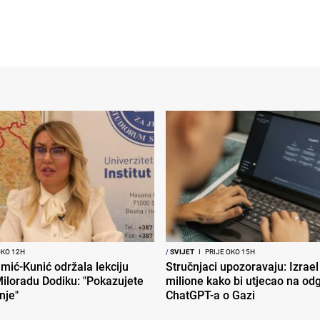
OKO 12H
/
SVIJET
I
PRIJE OKO 15H
mić-Kunić održala lekciju
Stručnjaci upozoravaju: Izrael
iloradu Dodiku: "Pokazujete
milione kako bi utjecao na od
nje"
ChatGPT-a o Gazi