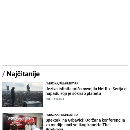
/
Najčitanije
/
MUZIKA/FILM/LEKTIRA
Jeziva istinita priča osvojila Netflix: Serija o
napadu koji je šokirao planetu
PRIJE 2 DANA
/
MUZIKA/FILM/LEKTIRA
Spektakl na Grbavici: Održana konferencija
za medije uoči velikog konerta The
Prodigyja