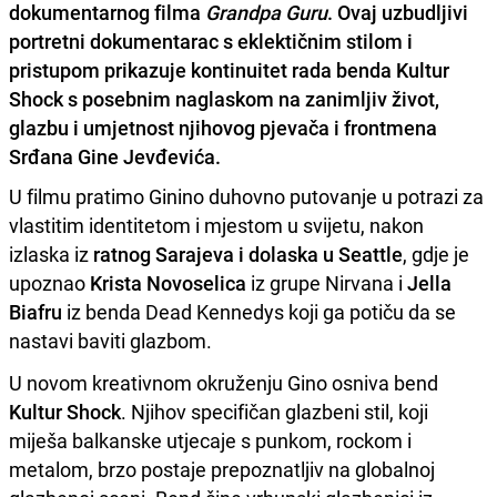
dokumentarnog filma
Grandpa Guru
. Ovaj uzbudljivi
portretni dokumentarac s eklektičnim stilom i
pristupom prikazuje kontinuitet rada benda Kultur
Shock s posebnim naglaskom na zanimljiv život,
glazbu i umjetnost njihovog pjevača i frontmena
Srđana Gine Jevđevića.
U filmu pratimo Ginino duhovno putovanje u potrazi za
vlastitim identitetom i mjestom u svijetu, nakon
izlaska iz
ratnog Sarajeva i dolaska u Seattle
, gdje je
upoznao
Krista Novoselica
iz grupe Nirvana i
Jella
Biafru
iz benda Dead Kennedys koji ga potiču da se
nastavi baviti glazbom.
U novom kreativnom okruženju Gino osniva bend
Kultur Shock
. Njihov specifičan glazbeni stil, koji
miješa balkanske utjecaje s punkom, rockom i
metalom, brzo postaje prepoznatljiv na globalnoj