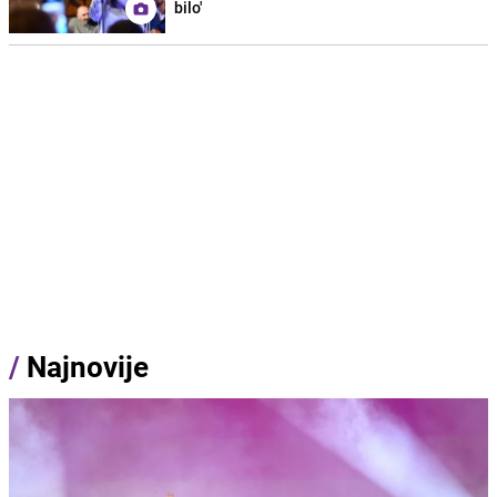
bilo'
/
Najnovije