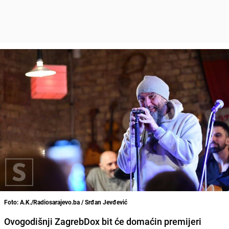
Foto: A.K./Radiosarajevo.ba / Srđan Jevđević
Ovogodišnji ZagrebDox bit će domaćin premijeri