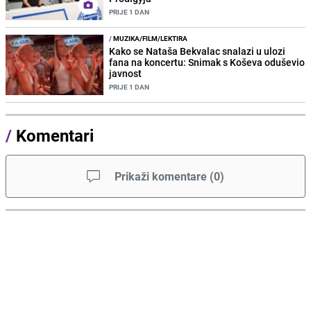
PRIJE 1 DAN
/
MUZIKA/FILM/LEKTIRA
Kako se Nataša Bekvalac snalazi u ulozi
fana na koncertu: Snimak s Koševa oduševio
javnost
PRIJE 1 DAN
/
Komentari
Prikaži komentare
(
0
)