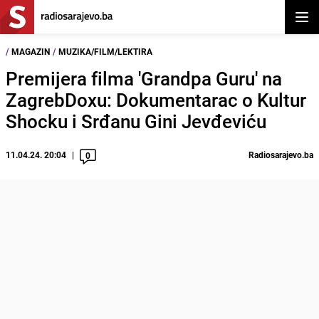
Otvor
/
MAGAZIN
/
MUZIKA/FILM/LEKTIRA
Premijera filma 'Grandpa Guru' na
ZagrebDoxu: Dokumentarac o Kultur
Shocku i Srđanu Gini Jevđeviću
11.04.24. 20:04
Radiosarajevo.ba
0