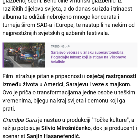
glazbenoj sceni. Bend čine vrhunski glazbenici iz
različitih dijelova svijeta, a do danas su izdali trinaest
albuma te održali nebrojeno mnogo koncerata i
turneja širom SAD-a i Europe, te nastupili na nekim od
najprestižnijih svjetskih glazbenih festivala.
TRENDING
Sarajevo večeras u znaku superautomobila:
Pogledajte luksuz koji je stigao na Vilsonovo
šetalište
Film istražuje pitanje pripadnosti i
osjećaj rastrganosti
između života u Americi, Sarajevu i veze s majkom.
Ovo je priča o transformacijama jedne osobe u teškim
vremenima, bijegu na kraj svijeta i demonu koji ga
prati.
Grandpa Guru
je nastao u produkciji "Točke kulture", a
režiju potpisuje
Silvio Mirošničenko
, dok je producent i
scenarist
Sanjin Hasanefendić.