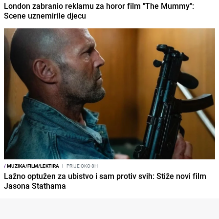
London zabranio reklamu za horor film "The Mummy":
Scene uznemirile djecu
/
MUZIKA/FILM/LEKTIRA
I
PRIJE OKO 8H
Lažno optužen za ubistvo i sam protiv svih: Stiže novi film
Jasona Stathama