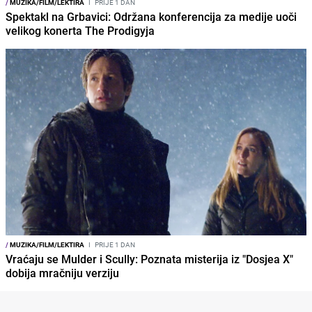
/
MUZIKA/FILM/LEKTIRA
I
PRIJE 1 DAN
Spektakl na Grbavici: Održana konferencija za medije uoči
velikog konerta The Prodigyja
/
MUZIKA/FILM/LEKTIRA
I
PRIJE 1 DAN
Vraćaju se Mulder i Scully: Poznata misterija iz "Dosjea X"
dobija mračniju verziju