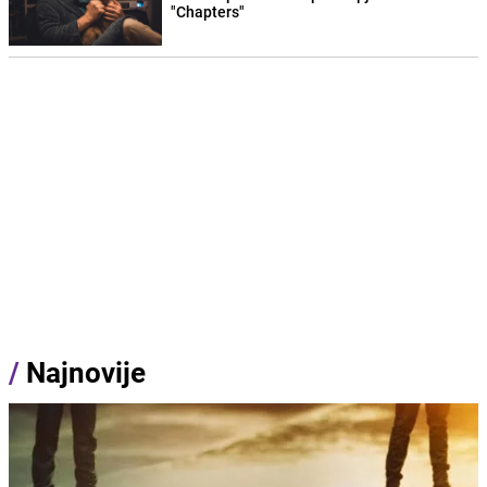
"Chapters"
/
Najnovije