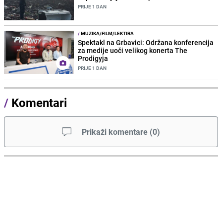
PRIJE 1 DAN
/
MUZIKA/FILM/LEKTIRA
Spektakl na Grbavici: Održana konferencija
za medije uoči velikog konerta The
Prodigyja
PRIJE 1 DAN
/
Komentari
Prikaži komentare
(
0
)