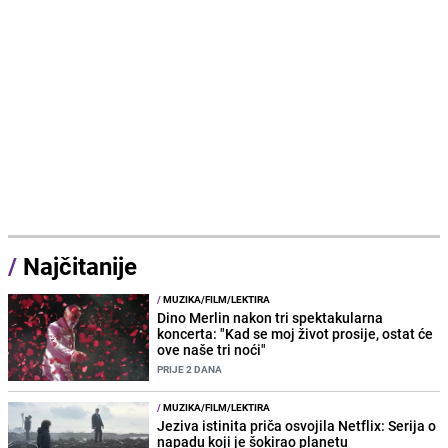
/
Najčitanije
/
MUZIKA/FILM/LEKTIRA
Dino Merlin nakon tri spektakularna
koncerta: "Kad se moj život prosije, ostat će
ove naše tri noći"
PRIJE 2 DANA
/
MUZIKA/FILM/LEKTIRA
Jeziva istinita priča osvojila Netflix: Serija o
napadu koji je šokirao planetu