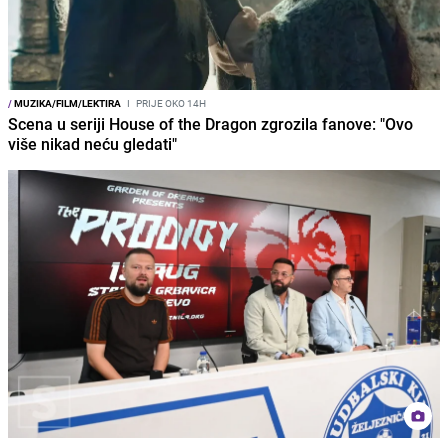
/
MUZIKA/FILM/LEKTIRA
I
PRIJE OKO 14H
Scena u seriji House of the Dragon zgrozila fanove: "Ovo
više nikad neću gledati"