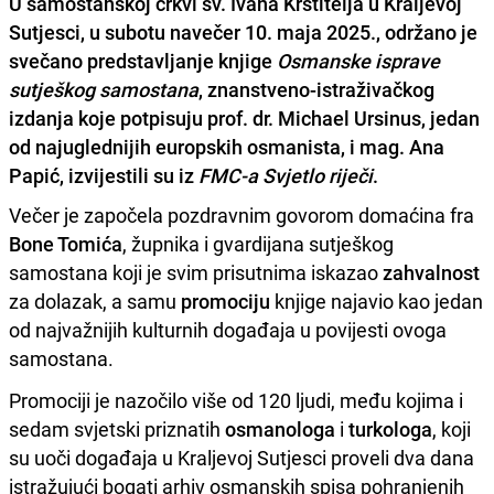
U samostanskoj crkvi sv. Ivana Krstitelja u Kraljevoj
Sutjesci, u subotu navečer 10. maja 2025., održano je
svečano predstavljanje knjige
Osmanske isprave
sutješkog samostana
, znanstveno-istraživačkog
izdanja koje potpisuju prof. dr. Michael Ursinus, jedan
od najuglednijih europskih osmanista, i mag. Ana
Papić, izvijestili su iz
FMC-a Svjetlo riječi
.
Večer je započela pozdravnim govorom domaćina fra
Bone Tomića
, župnika i gvardijana sutješkog
samostana koji je svim prisutnima iskazao
zahvalnost
za dolazak, a samu
promociju
knjige najavio kao jedan
od najvažnijih kulturnih događaja u povijesti ovoga
samostana.
Promociji je nazočilo više od 120 ljudi, među kojima i
sedam svjetski priznatih
osmanologa
i
turkologa
, koji
su uoči događaja u Kraljevoj Sutjesci proveli dva dana
istražujući bogati arhiv osmanskih spisa pohranjenih