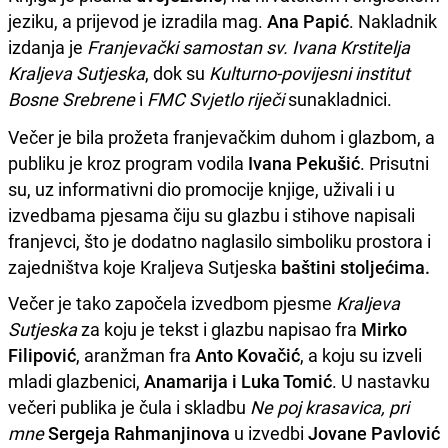
jeziku, a prijevod je izradila mag.
Ana Papić
. Nakladnik
izdanja je
Franjevački samostan sv. Ivana Krstitelja
Kraljeva Sutjeska
, dok su
Kulturno-povijesni institut
Bosne Srebrene
i
FMC Svjetlo riječi
sunakladnici.
Večer je bila prožeta franjevačkim duhom i glazbom, a
publiku je kroz program vodila
Ivana Pekušić
. Prisutni
su, uz informativni dio promocije knjige, uživali i u
izvedbama pjesama čiju su glazbu i stihove napisali
franjevci, što je dodatno naglasilo simboliku prostora i
zajedništva koje Kraljeva Sutjeska
baštini stoljećima.
Večer je tako započela izvedbom pjesme
Kraljeva
Sutjeska
za koju je tekst i glazbu napisao fra
Mirko
Filipović
, aranžman fra
Anto Kovačić
, a koju su izveli
mladi glazbenici,
Anamarija i Luka Tomić
. U nastavku
večeri publika je čula i skladbu
Ne poj krasavica, pri
mne
Sergeja Rahmanjinova
u izvedbi
Jovane Pavlović