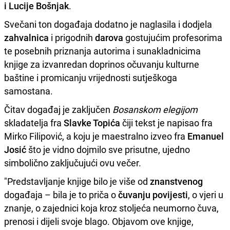
i Lucije Bošnjak
.
Svečani ton događaja dodatno je naglasila i dodjela
zahvalnica
i prigodnih
darova
gostujućim profesorima
te posebnih priznanja autorima i sunakladnicima
knjige za izvanredan doprinos očuvanju kulturne
baštine i promicanju vrijednosti sutješkoga
samostana.
Čitav događaj je zaključen
Bosanskom elegijom
skladatelja fra
Slavke Topića
čiji tekst je napisao fra
Mirko Filipović, a koju je maestralno izveo fra
Emanuel
Josić
što je vidno dojmilo sve prisutne, ujedno
simbolično zaključujući ovu večer.
"Predstavljanje knjige bilo je više od
znanstvenog
događaja – bila je to priča o
čuvanju povijesti
, o vjeri u
znanje, o zajednici koja kroz stoljeća neumorno čuva,
prenosi i dijeli svoje blago. Objavom ove knjige,