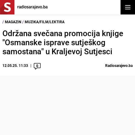
Otvor
/
MAGAZIN
/
MUZIKA/FILM/LEKTIRA
Održana svečana promocija knjige
"Osmanske isprave sutješkog
samostana" u Kraljevoj Sutjesci
12.05.25. 11:33
Radiosarajevo.ba
0