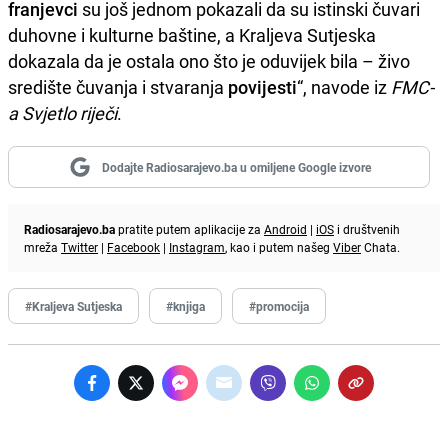
franjevci
su još jednom pokazali da su istinski čuvari
duhovne i kulturne baštine, a Kraljeva Sutjeska
dokazala da je ostala ono što je oduvijek bila – živo
središte čuvanja i stvaranja
povijesti
“, navode iz
FMC-
a Svjetlo riječi
.
Dodajte Radiosarajevo.ba u omiljene Google izvore
Radiosarajevo.ba
pratite putem aplikacije za
Android
|
iOS
i društvenih
mreža
Twitter
|
Facebook
|
Instagram
, kao i putem našeg
Viber
Chata.
#Kraljeva Sutjeska
#knjiga
#promocija