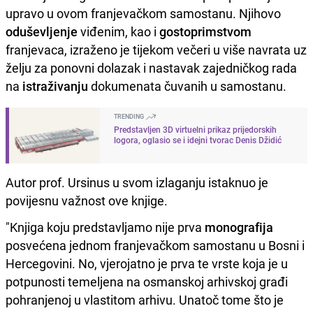
upravo u ovom franjevačkom samostanu. Njihovo
oduševljenje
viđenim, kao i
gostoprimstvom
franjevaca, izraženo je tijekom večeri u više navrata uz
želju za ponovni dolazak i nastavak zajedničkog rada
na
istraživanju
dokumenata čuvanih u samostanu.
TRENDING
Predstavljen 3D virtuelni prikaz prijedorskih
logora, oglasio se i idejni tvorac Denis Džidić
Autor prof. Ursinus u svom izlaganju istaknuo je
povijesnu važnost ove knjige.
"Knjiga koju predstavljamo nije prva
monografija
posvećena jednom franjevačkom samostanu u Bosni i
Hercegovini. No, vjerojatno je prva te vrste koja je u
potpunosti temeljena na osmanskoj arhivskoj građi
pohranjenoj u vlastitom arhivu. Unatoč tome što je