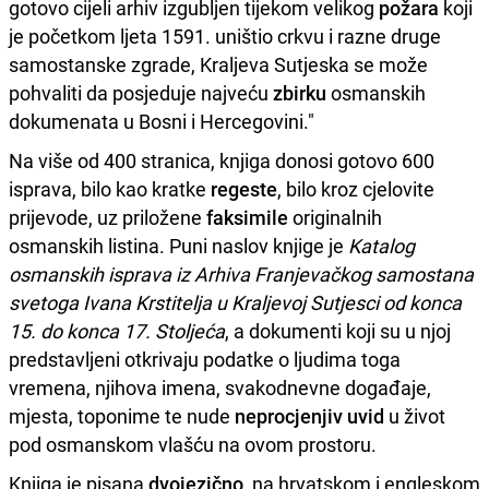
gotovo cijeli arhiv izgubljen tijekom velikog
požara
koji
je početkom ljeta 1591. uništio crkvu i razne druge
samostanske zgrade, Kraljeva Sutjeska se može
pohvaliti da posjeduje najveću
zbirku
osmanskih
dokumenata u Bosni i Hercegovini."
Na više od 400 stranica, knjiga donosi gotovo 600
isprava, bilo kao kratke
regeste
, bilo kroz cjelovite
prijevode, uz priložene
faksimile
originalnih
osmanskih listina. Puni naslov knjige je
Katalog
osmanskih isprava iz Arhiva Franjevačkog samostana
svetoga Ivana Krstitelja u Kraljevoj Sutjesci od konca
15. do konca 17. Stoljeća
, a dokumenti koji su u njoj
predstavljeni otkrivaju podatke o ljudima toga
vremena, njihova imena, svakodnevne događaje,
mjesta, toponime te nude
neprocjenjiv
uvid
u život
pod osmanskom vlašću na ovom prostoru.
Knjiga je pisana
dvojezično
, na hrvatskom i engleskom