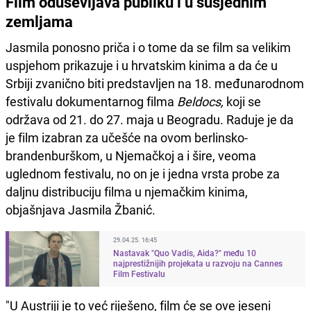
Film oduševljava publiku i u susjednim
zemljama
Jasmila ponosno priča i o tome da se film sa velikim
uspjehom prikazuje i u hrvatskim kinima a da će u
Srbiji zvanično biti predstavljen na 18. međunarodnom
festivalu dokumentarnog filma
Beldocs,
koji se
održava od 21. do 27. maja u Beogradu. Raduje je da
je film izabran za učešće na ovom berlinsko-
brandenburškom, u Njemačkoj a i šire, veoma
uglednom festivalu, no on je i jedna vrsta probe za
daljnu distribuciju filma u njemačkim kinima,
objašnjava Jasmila Žbanić.
29.04.25. 16:45
Nastavak "Quo Vadis, Aida?" među 10
najprestižnijih projekata u razvoju na Cannes
Film Festivalu
"U Austriji je to već riješeno, film će se ove jeseni