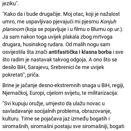
jeziku".
"Kako da i bude drugačije. Moj otac, koji je nažalost
umro, me uspavljivao pjevajući mi pjesmu
Konjuh
planinom
(koja se pojavljuje i u filmu o Blumu op.ur.).
Ja sam nakon toga uvijek plakala zbog mrtvoga
drugara, husinskog rudara. Od malih nogu sam
osvijestila šta znači
antifasitička i klasna borba
i sve
što radim je nastavak takvog odgoja. A ono što se
desilo BiH, Sarajevu, Srebrenici će me uvijek
pokretati", priča.
Brine je jačanje desno-ekstremnih snaga u BiH, regiji,
Njemačkoj, Europi, cijelom svijetu, te militarizacija:
"Svi kupuju oružje, umjesto da ulažu novac u
savladavanje socijalnih problema, obrazovanje,
kulturu. Time se pojačava jaz između bogatih i
siromašnih, siromašni postaju sve siromašniji, bogati