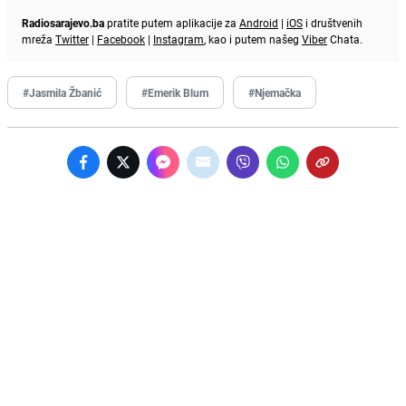
Radiosarajevo.ba
pratite putem aplikacije za
Android
|
iOS
i društvenih
mreža
Twitter
|
Facebook
|
Instagram
, kao i putem našeg
Viber
Chata.
#Jasmila Žbanić
#Emerik Blum
#Njemačka