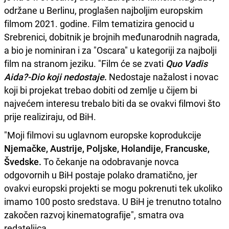
održane u Berlinu, proglašen najboljim europskim
filmom 2021. godine. Film tematizira genocid u
Srebrenici, dobitnik je brojnih međunarodnih nagrada,
a bio je nominiran i za "Oscara" u kategoriji za najbolji
film na stranom jeziku. "Film će se zvati
Quo Vadis
Aida?-Dio koji nedostaje
.
Nedostaje nažalost i novac
koji bi projekat trebao dobiti od zemlje u čijem bi
najvećem interesu trebalo biti da se ovakvi filmovi što
prije realiziraju, od BiH.
"Moji filmovi su uglavnom europske koprodukcije
Njemačke, Austrije, Poljske, Holandije, Francuske,
Švedske.
To čekanje na odobravanje novca
odgovornih u BiH postaje polako dramatično, jer
ovakvi europski projekti se mogu pokrenuti tek ukoliko
imamo 100 posto sredstava. U BiH je trenutno totalno
zakočen razvoj kinematografije", smatra ova
redateljica.