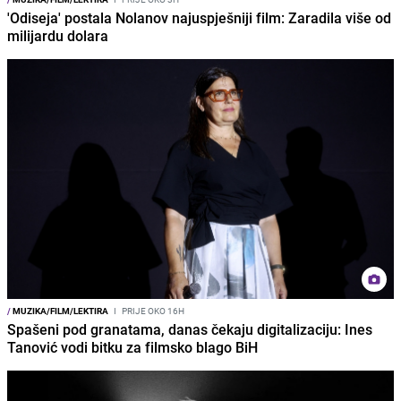
'Odiseja' postala Nolanov najuspješniji film: Zaradila više od
milijardu dolara
/
MUZIKA/FILM/LEKTIRA
I
PRIJE OKO 16H
Spašeni pod granatama, danas čekaju digitalizaciju: Ines
Tanović vodi bitku za filmsko blago BiH