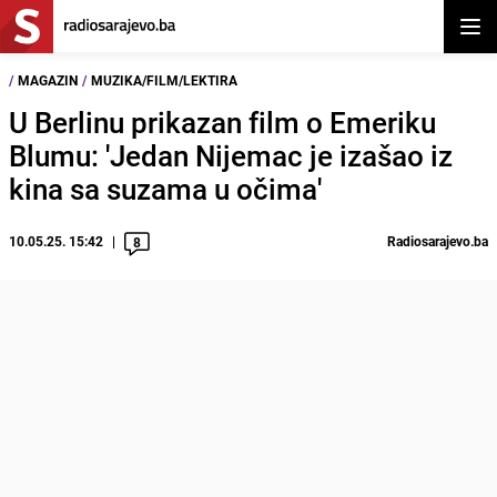
Otvor
/
MAGAZIN
/
MUZIKA/FILM/LEKTIRA
U Berlinu prikazan film o Emeriku
Blumu: 'Jedan Nijemac je izašao iz
kina sa suzama u očima'
10.05.25. 15:42
Radiosarajevo.ba
8