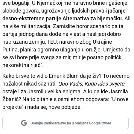
sve bogatiji. U Njemačkoj me naravno brine i gašenje
slobode govora, ugrožavanje ljudskih prava i
jačanje
desno-ekstremne partije Alternativa za Njemačku.
Ali
najviše militarizacija. Zamislite horor scenario da ta
partija jednog dana dođe na vlast a naslijedi dobro
naoružanu zemlju. I EU, naravno zbog Ukrajine i
Putina, planira ogromno ulaganja u oružje. Umjesto da
se svi bore prije svega za mir, mir je postao politički
nekorektna riječ".
Kako bi sve to vidio Emerik Blum da je živ? To nećemo
nažalost nikad saznati.
Quo Vadis, Kuda ideš svijete
,
ostaje i za Jasmilu velika enigma. A kuda ide Jasmila
Žbanić? Na to pitanje s osmijehom odgovara: "U nove
projekte" i nada se, nove pobjede.
Dodajte Radiosarajevo.ba u omiljene Google izvore