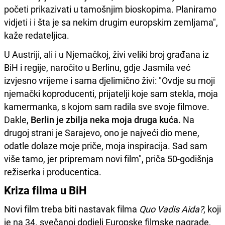
početi prikazivati u tamošnjim bioskopima. Planiramo
vidjeti i i šta je sa nekim drugim europskim zemljama",
kaže redateljica.
U Austriji, ali i u Njemačkoj, živi veliki broj građana iz
BiH i regije, naročito u Berlinu, gdje Jasmila već
izvjesno vrijeme i sama djelimično živi: "Ovdje su moji
njemački koproducenti, prijatelji koje sam stekla, moja
kamermanka, s kojom sam radila sve svoje filmove.
Dakle,
Berlin je zbilja neka moja druga kuća.
Na
drugoj strani je Sarajevo, ono je najveći dio mene,
odatle dolaze moje priče, moja inspiracija. Sad sam
više tamo, jer pripremam novi film", priča 50-godišnja
režiserka i producentica.
Kriza filma u BiH
Novi film treba biti nastavak filma
Quo Vadis Aida?
, koji
je na 34. svečanoj dodjeli Europske filmske nagrade,