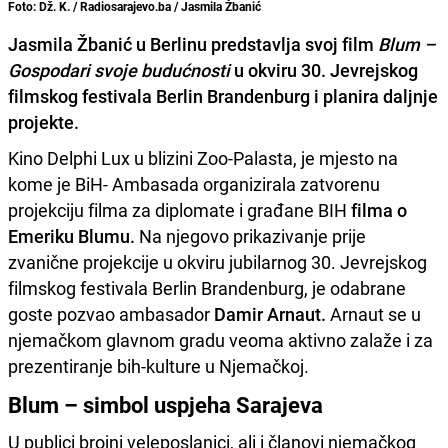
Foto: Dž. K. / Radiosarajevo.ba / Jasmila Žbanić
Jasmila Žbanić u Berlinu predstavlja svoj film
Blum –
Gospodari svoje budućnosti
u okviru 30. Jevrejskog
filmskog festivala Berlin Brandenburg i planira daljnje
projekte.
Kino Delphi Lux u blizini Zoo-Palasta, je mjesto na
kome je BiH- Ambasada organizirala zatvorenu
projekciju filma za diplomate i građane BIH
filma o
Emeriku Blumu.
Na njegovo prikazivanje prije
zvanične projekcije u okviru jubilarnog 30. Jevrejskog
filmskog festivala Berlin Brandenburg, je odabrane
goste pozvao ambasador
Damir Arnaut.
Arnaut se u
njemačkom glavnom gradu veoma aktivno zalaže i za
prezentiranje bih-kulture u Njemačkoj.
Blum – simbol uspjeha Sarajeva
U publici brojni veleposlanici, ali i članovi njemačkog