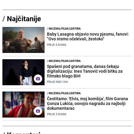
/
Najčitanije
/
MUZIKA/FILM/LEKTIRA
Baby Lasagna objavio novu pjesmu, fanovi:
"Ovo nismo očekivali, žestoko"
PRIJE 2 DANA
/
MUZIKA/FILM/LEKTIRA
Spašeni pod granatama, danas čekaju
digitalizaciju: Ines Tanović vodi bitku za
filmsko blago BiH
PRIJE OKO 16H
/
MUZIKA/FILM/LEKTIRA
Čestitamo: 'Elvis, moj komšija', film Gorana
Gonza Lukića, osvojio nagradu za najbolji
dokumentarac
PRIJE 2 DANA