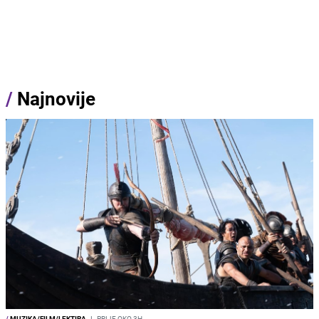
/
Najnovije
/
MUZIKA/FILM/LEKTIRA
I
PRIJE OKO 3H