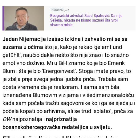
TRENDING
Beogradski advokat Sead Spahović: Da nije
Šešelja, nikada ne bismo saznali šta Srbi
stvarno misle
Jedan Nijemac je izašao iz kina i zahvalio mi se sa
suzama u očima
što je, kako je rekao 'gelernt und
gefühlt', naučio dakle nešto što nije znao i to snažno
emotivno doživio. Mi u BiH znamo ko je bio Emerik
Blum i šta je bio 'Energoinvest'. Stoga imate pravo, to
je zbilja prije svega jedna ljudska priča. Trebala sam
dosta vremena da je realiziram. I sama sam bila
iznenađena Blumovim vizijama i višedimenzionalošću
kada sam počela tražiti sagovornike koji ga se sjećaju i
počela kopati po arhivima, ali se trud isplatio", priča za
DW
najpoznatija i
najpriznatija
bosanskohercegovačka redateljica u svijetu.