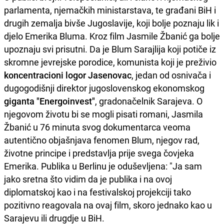
parlamenta, njemačkih ministarstava, te građani BiH i
drugih zemalja bivše Jugoslavije, koji bolje poznaju lik i
djelo Emerika Bluma. Kroz film Jasmile Žbanić ga bolje
upoznaju svi prisutni. Da je Blum Sarajlija koji potiče iz
skromne jevrejske porodice, komunista koji je preživio
koncentracioni logor Jasenovac
, jedan od osnivača i
dugogodišnji direktor jugoslovenskog ekonomskog
giganta "Energoinvest"
, gradonačelnik Sarajeva. O
njegovom životu bi se mogli pisati romani, Jasmila
Žbanić u 76 minuta svog dokumentarca veoma
autentično objašnjava fenomen Blum, njegov rad,
životne principe i predstavlja prije svega čovjeka
Emerika. Publika u Berlinu je oduševljena: "Ja sam
jako sretna što vidim da je publika i na ovoj
diplomatskoj kao i na festivalskoj projekciji tako
pozitivno reagovala na ovaj film, skoro jednako kao u
Sarajevu ili drugdje u BiH.