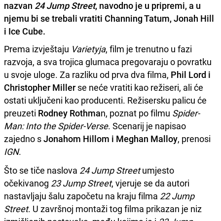
nazvan
24 Jump Street
, navodno je u pripremi, a u
njemu bi se trebali vratiti Channing Tatum, Jonah Hill
i Ice Cube.
Prema izvještaju
Varietyja
, film je trenutno u fazi
razvoja, a sva trojica glumaca pregovaraju o povratku
u svoje uloge. Za razliku od prva dva filma,
Phil Lord i
Christopher Miller
se neće vratiti kao režiseri, ali će
ostati uključeni kao producenti. Režisersku palicu će
preuzeti
Rodney Rothma
n, poznat po filmu
Spider-
Man: Into the Spider-Verse
. Scenarij je napisao
zajedno s
Jonahom Hillom i Meghan Malloy
, prenosi
IGN
.
Što se tiče naslova
24 Jump Street
umjesto
očekivanog
23 Jump Street
, vjeruje se da autori
nastavljaju šalu započetu na kraju filma
22 Jump
Street
. U završnoj montaži tog filma prikazan je niz