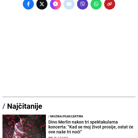
/
Najčitanije
/
MUZIKA/FILM/LEKTIRA
Dino Merlin nakon tri spektakularna
koncerta: "Kad se moj život prosije, ostat će
ove naše tri noći"
PRIJE 2 DANA