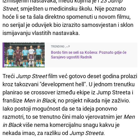
izmišljenih nastavaka, među kojima je i
23 Jump
Street
, smješten u medicinsku školu. Nije poznato
hoće li se ta šala direktno spomenuti u novom filmu,
no serijal je oduvijek bio izrazito samosvjestan i sklon
ismijavanju vlastitih nastavaka.
TRENDING
Bordo tim se seli sa Koševa: Poznato gdje će
Sarajevo ugostiti Radnik
Treći
Jump Street
film već gotovo deset godina prolazi
kroz takozvani "development hell". U jednom trenutku
planirao se crossover između ekipe iz Jump Streeta i
franšize
Men in Black
, no projekt nikada nije zaživio.
Iako postoji mogućnost da se ta ideja ponovno
razmotri, to se trenutno čini malo vjerovatnim jer
Men
in Black
više nema komercijalnu snagu kakvu je
nekada imao, za razliku od
Jump Streeta
.