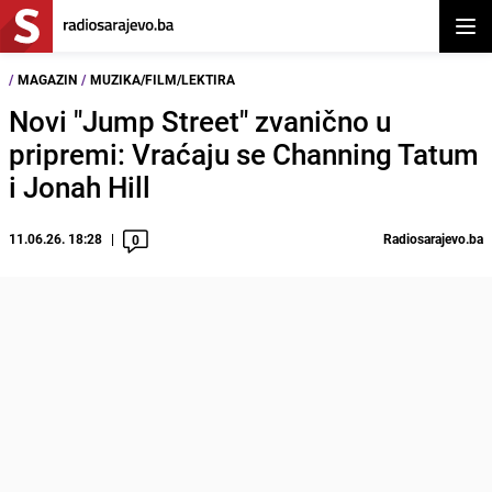
Otvor
/
MAGAZIN
/
MUZIKA/FILM/LEKTIRA
Novi "Jump Street" zvanično u
pripremi: Vraćaju se Channing Tatum
i Jonah Hill
11.06.26. 18:28
Radiosarajevo.ba
0