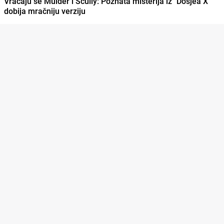
Vraćaju se Mulder i Scully: Poznata misterija iz "Dosjea X"
dobija mračniju verziju