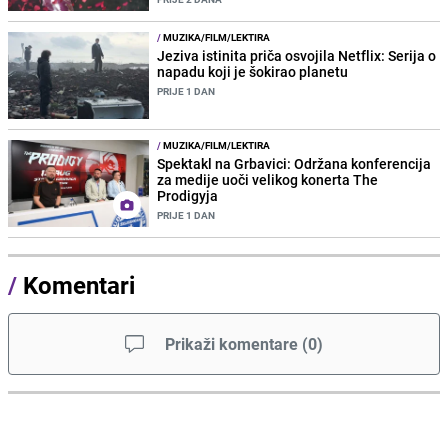
/
MUZIKA/FILM/LEKTIRA
Jeziva istinita priča osvojila Netflix: Serija o
napadu koji je šokirao planetu
PRIJE 1 DAN
/
MUZIKA/FILM/LEKTIRA
Spektakl na Grbavici: Održana konferencija
za medije uoči velikog konerta The
Prodigyja
PRIJE 1 DAN
/
Komentari
Prikaži komentare
(
0
)