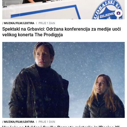
/
MUZIKA/FILM/LEKTIRA
I
PRIJE 1 DAN
Spektakl na Grbavici: Održana konferencija za medije uoči
velikog konerta The Prodigyja
/
MUZIKA/FILM/LEKTIRA
I
PRIJE 1 DAN