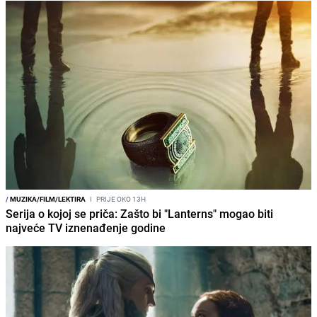
/
MUZIKA/FILM/LEKTIRA
I
PRIJE OKO 13H
Serija o kojoj se priča: Zašto bi "Lanterns" mogao biti
najveće TV iznenađenje godine