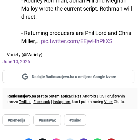
- Rodney Rothman, Jonah Hill and Meghan
Malloy wrote the current script. Rothman will
direct.
- Returning producers are Phil Lord and Chris
Miller,…
pic.twitter.com/EEjwHhPkXS
— Variety (@Variety)
June 10, 2026
Dodajte Radiosarajevo.ba u omiljene Google izvore
Radiosarajevo.ba
pratite putem aplikacije za
Android
|
iOS
i društvenih
mreža
Twitter
|
Facebook
|
Instagram
, kao i putem našeg
Viber
Chata.
#komedija
#nastavak
#trailer