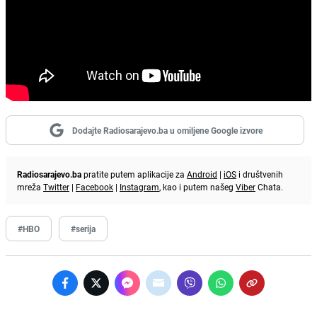
Dodajte Radiosarajevo.ba u omiljene Google izvore
Radiosarajevo.ba
pratite putem aplikacije za
Android
|
iOS
i društvenih
mreža
Twitter
|
Facebook
|
Instagram
, kao i putem našeg
Viber
Chata.
#HBO
#serija