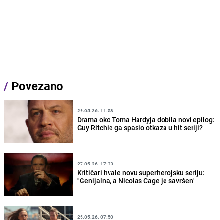
/
Povezano
29.05.26. 11:53
Drama oko Toma Hardyja dobila novi epilog:
Guy Ritchie ga spasio otkaza u hit seriji?
27.05.26. 17:33
Kritičari hvale novu superherojsku seriju:
"Genijalna, a Nicolas Cage je savršen"
25.05.26. 07:50