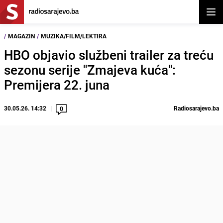
Otvor
/
MAGAZIN
/
MUZIKA/FILM/LEKTIRA
HBO objavio službeni trailer za treću
sezonu serije "Zmajeva kuća":
Premijera 22. juna
30.05.26. 14:32
Radiosarajevo.ba
0