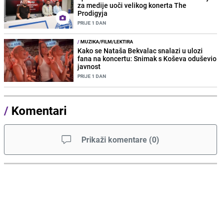
za medije uoči velikog konerta The
Prodigyja
PRIJE 1 DAN
/
MUZIKA/FILM/LEKTIRA
Kako se Nataša Bekvalac snalazi u ulozi
fana na koncertu: Snimak s Koševa oduševio
javnost
PRIJE 1 DAN
/
Komentari
Prikaži komentare
(
0
)