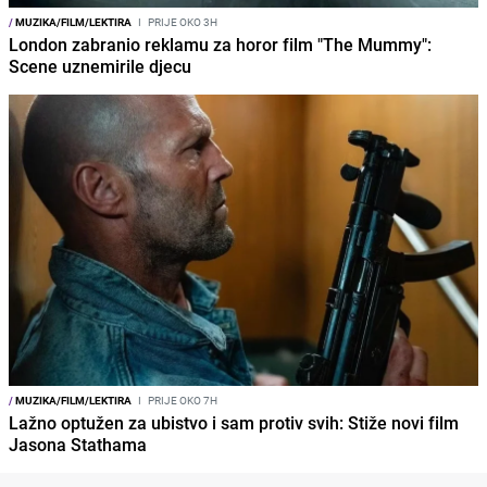
/
MUZIKA/FILM/LEKTIRA
I
PRIJE OKO 3H
London zabranio reklamu za horor film "The Mummy":
Scene uznemirile djecu
/
MUZIKA/FILM/LEKTIRA
I
PRIJE OKO 7H
Lažno optužen za ubistvo i sam protiv svih: Stiže novi film
Jasona Stathama