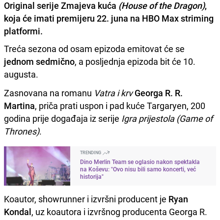
Original serije Zmajeva kuća
(House of the Dragon)
,
koja će imati premijeru 22. juna na HBO Max striming
platformi.
Treća sezona od osam epizoda emitovat će se
jednom sedmično
, a posljednja epizoda bit će 10.
augusta.
Zasnovana na romanu
Vatra i krv
Georga R. R.
Martina
, priča prati uspon i pad kuće Targaryen, 200
godina prije događaja iz serije
Igra prijestola (Game of
Thrones)
.
TRENDING
Dino Merlin Team se oglasio nakon spektakla
na Koševu: "Ovo nisu bili samo koncerti, već
historija"
Koautor, showrunner i izvršni producent je
Ryan
Kondal
, uz koautora i izvršnog producenta Georga R.