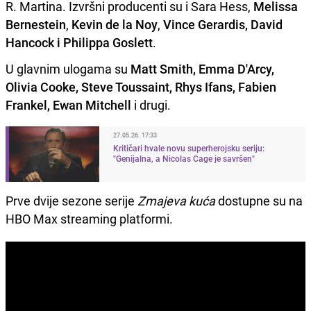
R. Martina. Izvršni producenti su i Sara Hess,
Melissa
Bernestein
,
Kevin de la Noy
,
Vince Gerardis, David
Hancock i Philippa Goslett
.
U glavnim ulogama su
Matt Smith, Emma D'Arcy,
Olivia Cooke, Steve Toussaint, Rhys Ifans, Fabien
Frankel, Ewan Mitchell
i drugi.
27.05.26. 17:33
Kritičari hvale novu superherojsku seriju:
"Genijalna, a Nicolas Cage je savršen"
Prve dvije sezone serije
Zmajeva kuća
dostupne su na
HBO Max streaming platformi.