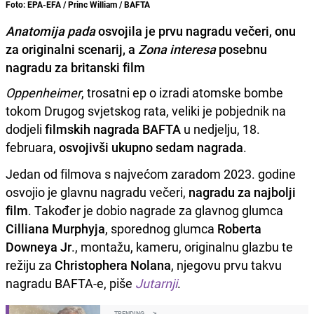
Foto: EPA-EFA / Princ William / BAFTA
Anatomija pada
osvojila je prvu nagradu večeri, onu
za originalni scenarij, a
Zona interesa
posebnu
nagradu za britanski film
Oppenheimer
, trosatni ep o izradi atomske bombe
tokom Drugog svjetskog rata, veliki je pobjednik na
dodjeli
filmskih nagrada BAFTA
u nedjelju, 18.
februara,
osvojivši ukupno sedam nagrada
.
Jedan od filmova s najvećom zaradom 2023. godine
osvojio je glavnu nagradu večeri,
nagradu za najbolji
film
. Također je dobio nagrade za glavnog glumca
Cilliana Murphyja
, sporednog glumca
Roberta
Downeya Jr
., montažu, kameru, originalnu glazbu te
režiju za
Christophera Nolana
, njegovu prvu takvu
nagradu BAFTA-e, piše
Jutarnji
.
TRENDING