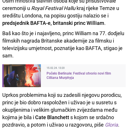
Osim mnoštva slavnih osoba koje su prisustvovale
ceremoniji u
Royal Festival Hallu
kraj rijeke Temze u
središtu Londona, na popisu gostiju nalazio se i
predsjednik BAFTA-e, britanski princ William
.
Baš kao što je i najavljeno, princ William na 77. dodjelu
filmskih nagrada Britanske akademije za filmsku i
televizijsku umjetnost, poznatije kao BAFTA, stigao je
sam.
15.02.24. 13:20
Počelo Berlinale: Festival otvorio novi film
Cilliana Murphyja
Uprkos problemima koji su zadesili njegovu porodicu,
princ je bio dobro raspoložen i uživao je u susretu s
okupljenima i velikim glumačkim zvijezdama među
kojima je bila i
Cate Blanchett
s kojom se srdačno
pozdravio, a potom i uživao u razgovoru, piše
Gloria
.