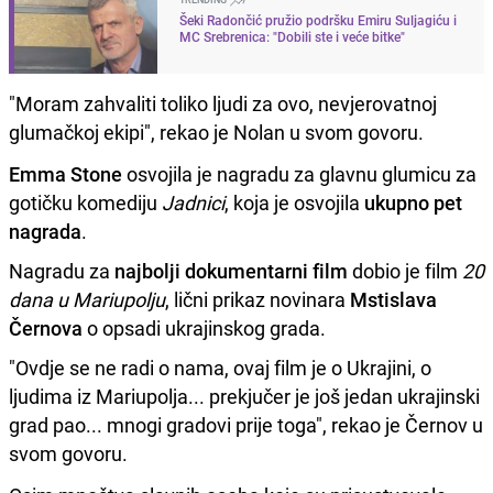
Šeki Radončić pružio podršku Emiru Suljagiću i
MC Srebrenica: "Dobili ste i veće bitke"
"Moram zahvaliti toliko ljudi za ovo, nevjerovatnoj
glumačkoj ekipi", rekao je Nolan u svom govoru.
Emma Stone
osvojila je nagradu za glavnu glumicu za
gotičku komediju
Jadnici
, koja je osvojila
ukupno pet
nagrada
.
Nagradu za
najbolji dokumentarni film
dobio je film
20
dana u Mariupolju
, lični prikaz novinara
Mstislava
Černova
o opsadi ukrajinskog grada.
"Ovdje se ne radi o nama, ovaj film je o Ukrajini, o
ljudima iz Mariupolja... prekjučer je još jedan ukrajinski
grad pao... mnogi gradovi prije toga", rekao je Černov u
svom govoru.