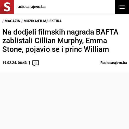
Otvor
/
MAGAZIN
/
MUZIKA/FILM/LEKTIRA
Na dodjeli filmskih nagrada BAFTA
zablistali Cillian Murphy, Emma
Stone, pojavio se i princ William
19.02.24. 06:43
Radiosarajevo.ba
0