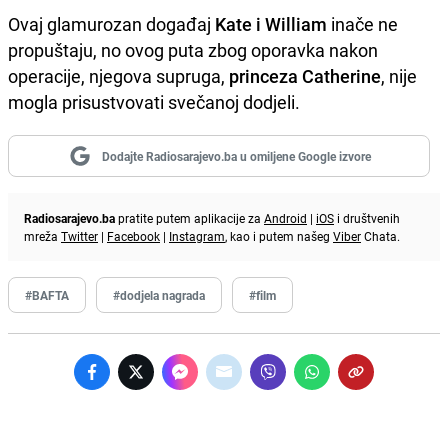
Ovaj glamurozan događaj
Kate i William
inače ne
propuštaju, no ovog puta zbog oporavka nakon
operacije, njegova supruga,
princeza Catherine
, nije
mogla prisustvovati svečanoj dodjeli.
Dodajte Radiosarajevo.ba u omiljene Google izvore
Radiosarajevo.ba
pratite putem aplikacije za
Android
|
iOS
i društvenih
mreža
Twitter
|
Facebook
|
Instagram
, kao i putem našeg
Viber
Chata.
#BAFTA
#dodjela nagrada
#film