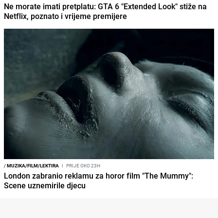
Ne morate imati pretplatu: GTA 6 "Extended Look" stiže na
Netflix, poznato i vrijeme premijere
/
MUZIKA/FILM/LEKTIRA
I
PRIJE OKO 23H
London zabranio reklamu za horor film "The Mummy":
Scene uznemirile djecu