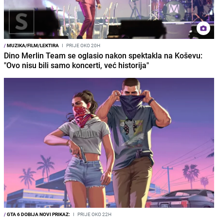
/
MUZIKA/FILM/LEKTIRA
I
PRIJE OKO 20H
Dino Merlin Team se oglasio nakon spektakla na Koševu:
"Ovo nisu bili samo koncerti, već historija"
/
GTA 6 DOBIJA NOVI PRIKAZ:
I
PRIJE OKO 22H