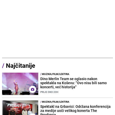
/
Najčitanije
/
MUZIKA/FILM/LEKTIRA
Dino Merlin Team se oglasio nakon
spektakla na Koševu: "Ovo nisu bili samo
koncerti, već historija"
PRIJE OKO 20H
/
MUZIKA/FILM/LEKTIRA
Spektakl na Grbavici: Održana konferencija
za medije uoči velikog konerta The
Prodigyja