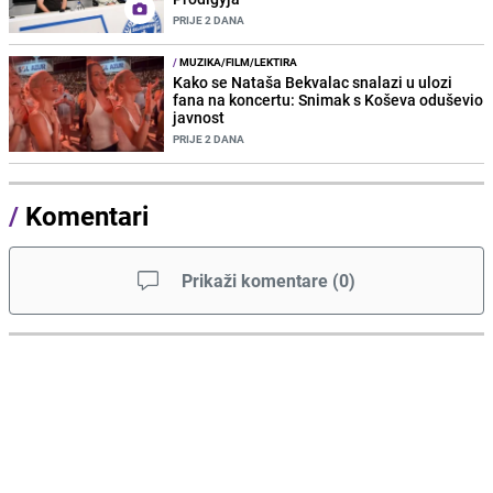
PRIJE 2 DANA
/
MUZIKA/FILM/LEKTIRA
Kako se Nataša Bekvalac snalazi u ulozi
fana na koncertu: Snimak s Koševa oduševio
javnost
PRIJE 2 DANA
/
Komentari
Prikaži komentare
(
0
)