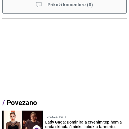
Prikaži komentare
(
0
)
/
Povezano
13.03.23. 10:11
Lady Gaga: Dominirala crvenim tepihom a
onda skinula šminku i obukla farmerice