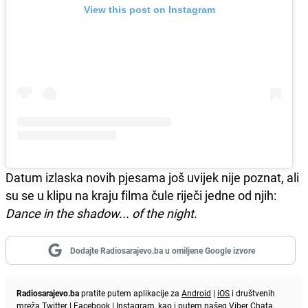
View this post on Instagram
Datum izlaska novih pjesama još uvijek nije poznat, ali
su se u klipu na kraju filma čule riječi jedne od njih:
Dance in the shadow... of the night
.
Dodajte Radiosarajevo.ba u omiljene Google izvore
Radiosarajevo.ba
pratite putem aplikacije za
Android
|
iOS
i društvenih
mreža
Twitter
|
Facebook
|
Instagram
, kao i putem našeg
Viber
Chata.