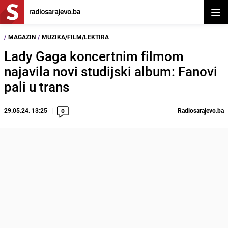
Otvor
/
MAGAZIN
/
MUZIKA/FILM/LEKTIRA
Lady Gaga koncertnim filmom
najavila novi studijski album: Fanovi
pali u trans
29.05.24. 13:25
Radiosarajevo.ba
0