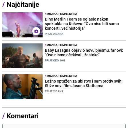
/
Najčitanije
/
MUZIKA/FILM/LEKTIRA
Dino Merlin Team se oglasio nakon
spektakla na Koševu: "Ovo nisu bili samo
koncerti, već historija"
PRIJE 2 DANA
/
MUZIKA/FILM/LEKTIRA
Baby Lasagna objavio novu pjesmu, fanovi:
"Ovo nismo očekivali, žestoko"
PRIJE OKO 16H
/
MUZIKA/FILM/LEKTIRA
Lažno optužen za ubistvo i sam protiv svih:
Stiže novi film Jasona Stathama
PRIJE 2 DANA
/
Komentari