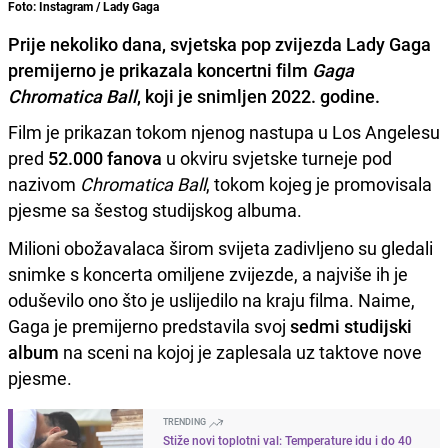
Foto: Instagram / Lady Gaga
Prije nekoliko dana, svjetska pop zvijezda Lady Gaga
premijerno je prikazala koncertni film
Gaga
Chromatica Ball
, koji je snimljen 2022. godine.
Film je prikazan tokom njenog nastupa u Los Angelesu
pred
52.000 fanova
u okviru svjetske turneje pod
nazivom
Chromatica Ball
, tokom kojeg je promovisala
pjesme sa šestog studijskog albuma.
Milioni obožavalaca širom svijeta zadivljeno su gledali
snimke s koncerta omiljene zvijezde, a najviše ih je
oduševilo ono što je uslijedilo na kraju filma. Naime,
Gaga je premijerno predstavila svoj
sedmi studijski
album
na ​​sceni na kojoj je zaplesala uz taktove nove
pjesme.
TRENDING
Stiže novi toplotni val: Temperature idu i do 40