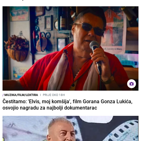
/
MUZIKA/FILM/LEKTIRA
I
PRIJE OKO 18H
Čestitamo: 'Elvis, moj komšija', film Gorana Gonza Lukića,
osvojio nagradu za najbolji dokumentarac