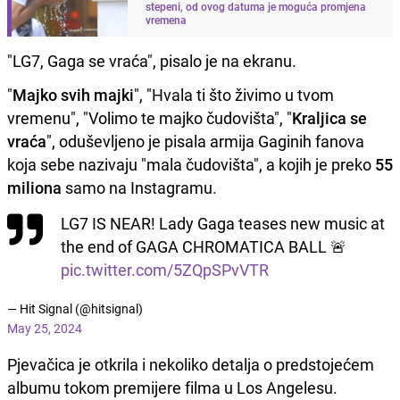
stepeni, od ovog datuma je moguća promjena
vremena
"LG7, Gaga se vraća", pisalo je na ekranu.
"
Majko svih majki
", "Hvala ti što živimo u tvom
vremenu", "Volimo te majko čudovišta", "
Kraljica se
vraća
", oduševljeno je pisala armija Gaginih fanova
koja sebe nazivaju "mala čudovišta", a kojih je preko
55
miliona
samo na Instagramu.
LG7 IS NEAR! Lady Gaga teases new music at
the end of GAGA CHROMATICA BALL 🚨
pic.twitter.com/5ZQpSPvVTR
— Hit Signal (@hitsignal)
May 25, 2024
Pjevačica je otkrila i nekoliko detalja o predstojećem
albumu tokom premijere filma u Los Angelesu.