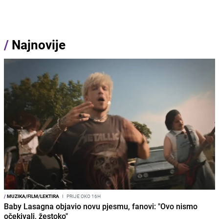
/
Najnovije
/
MUZIKA/FILM/LEKTIRA
I
PRIJE OKO 16H
Baby Lasagna objavio novu pjesmu, fanovi: "Ovo nismo
očekivali, žestoko"