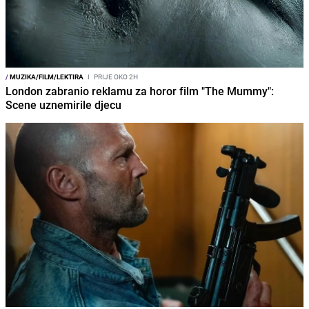
/
MUZIKA/FILM/LEKTIRA
I
PRIJE OKO 2H
London zabranio reklamu za horor film "The Mummy":
Scene uznemirile djecu