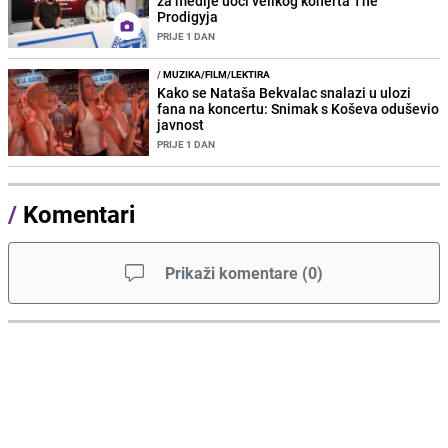
za medije uoči velikog konerta The
Prodigyja
PRIJE 1 DAN
/
MUZIKA/FILM/LEKTIRA
Kako se Nataša Bekvalac snalazi u ulozi
fana na koncertu: Snimak s Koševa oduševio
javnost
PRIJE 1 DAN
/
Komentari
Prikaži komentare
(
0
)