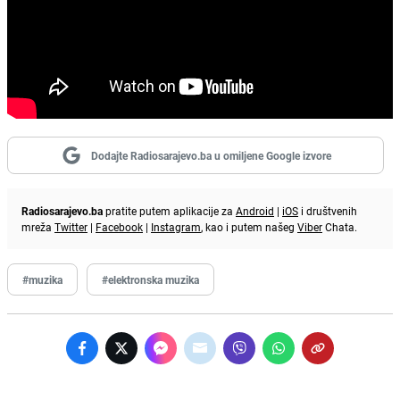
Dodajte Radiosarajevo.ba u omiljene Google izvore
Radiosarajevo.ba
pratite putem aplikacije za
Android
|
iOS
i društvenih
mreža
Twitter
|
Facebook
|
Instagram
, kao i putem našeg
Viber
Chata.
#muzika
#elektronska muzika