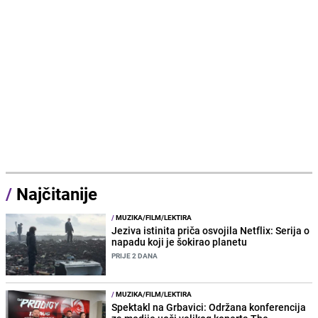
/
Najčitanije
/
MUZIKA/FILM/LEKTIRA
Jeziva istinita priča osvojila Netflix: Serija o
napadu koji je šokirao planetu
PRIJE 2 DANA
/
MUZIKA/FILM/LEKTIRA
Spektakl na Grbavici: Održana konferencija