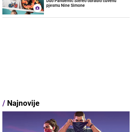
Duo Pandemic Stereo obradio čuvenu
pjesmu Nine Simone
/
Najnovije