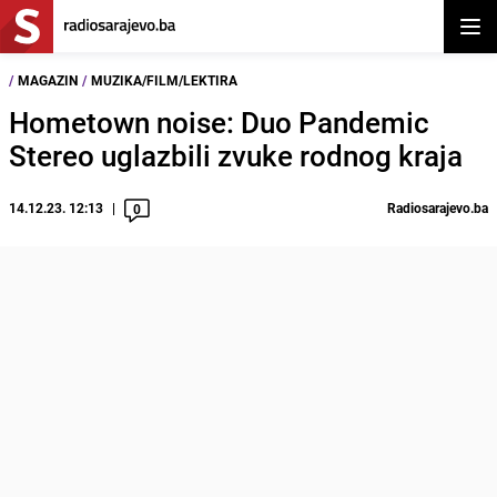
Otvor
/
MAGAZIN
/
MUZIKA/FILM/LEKTIRA
Hometown noise: Duo Pandemic
Stereo uglazbili zvuke rodnog kraja
14.12.23. 12:13
Radiosarajevo.ba
0