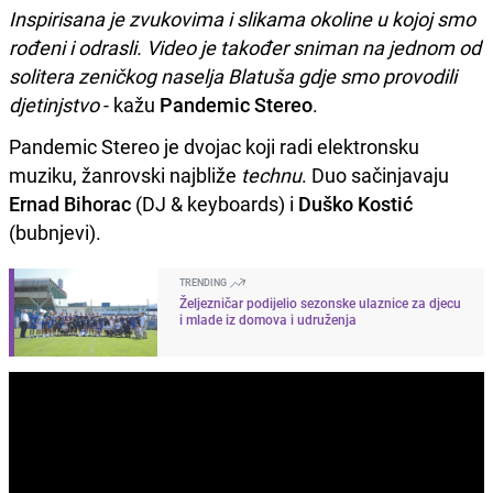
Inspirisana je zvukovima i slikama okoline u kojoj smo
rođeni i odrasli. Video je također sniman na jednom od
solitera zeničkog naselja Blatuša gdje smo provodili
djetinjstvo
- kažu
Pandemic Stereo
.
Pandemic Stereo je dvojac koji radi elektronsku
muziku, žanrovski najbliže
technu
. Duo sačinjavaju
Ernad Bihorac
(DJ & keyboards) i
Duško Kostić
(bubnjevi).
TRENDING
Željezničar podijelio sezonske ulaznice za djecu
i mlade iz domova i udruženja