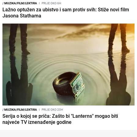
/
MUZIKA/FILM/LEKTIRA
I
PRIJE OKO 6H
Lažno optužen za ubistvo i sam protiv svih: Stiže novi film
Jasona Stathama
/
MUZIKA/FILM/LEKTIRA
I
PRIJE OKO 20H
Serija o kojoj se priča: Zašto bi "Lanterns" mogao biti
najveće TV iznenađenje godine