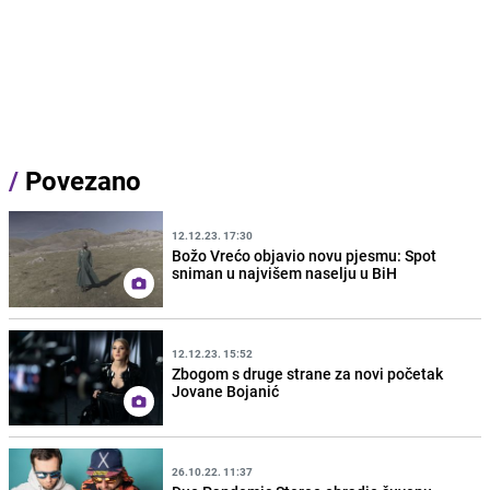
/
Povezano
12.12.23. 17:30
Božo Vrećo objavio novu pjesmu: Spot
sniman u najvišem naselju u BiH
12.12.23. 15:52
Zbogom s druge strane za novi početak
Jovane Bojanić
26.10.22. 11:37