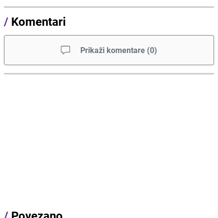
/
Komentari
Prikaži komentare
(
0
)
/
Povezano