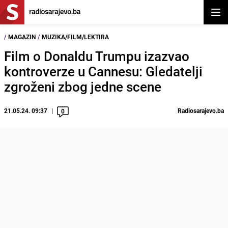
Otvor
/
MAGAZIN
/
MUZIKA/FILM/LEKTIRA
Film o Donaldu Trumpu izazvao
kontroverze u Cannesu: Gledatelji
zgroženi zbog jedne scene
21.05.24. 09:37
Radiosarajevo.ba
0