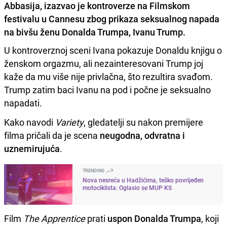
Abbasija, izazvao je kontroverze na Filmskom
festivalu u Cannesu zbog prikaza seksualnog napada
na bivšu ženu Donalda Trumpa, Ivanu Trump.
U kontroverznoj sceni Ivana pokazuje Donaldu knjigu o
ženskom orgazmu, ali nezainteresovani Trump joj
kaže da mu više nije privlačna, što rezultira svađom.
Trump zatim baci Ivanu na pod i počne je seksualno
napadati.
Kako navodi
Variety
, gledatelji su nakon premijere
filma pričali da je scena
neugodna, odvratna i
uznemirujuća
.
TRENDING
Nova nesreća u Hadžićima, teško povrijeđen
motociklista: Oglasio se MUP KS
Film
The Apprentice
prati
uspon Donalda Trumpa
, koji