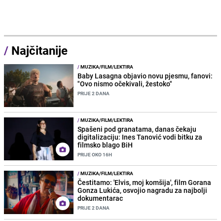
/
Najčitanije
/
MUZIKA/FILM/LEKTIRA
Baby Lasagna objavio novu pjesmu, fanovi:
"Ovo nismo očekivali, žestoko"
PRIJE 2 DANA
/
MUZIKA/FILM/LEKTIRA
Spašeni pod granatama, danas čekaju
digitalizaciju: Ines Tanović vodi bitku za
filmsko blago BiH
PRIJE OKO 16H
/
MUZIKA/FILM/LEKTIRA
Čestitamo: 'Elvis, moj komšija', film Gorana
Gonza Lukića, osvojio nagradu za najbolji
dokumentarac
PRIJE 2 DANA