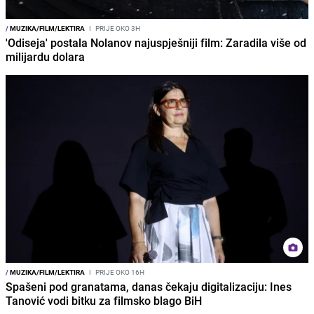
/
MUZIKA/FILM/LEKTIRA
I
PRIJE OKO 3H
'Odiseja' postala Nolanov najuspješniji film: Zaradila više od
milijardu dolara
/
MUZIKA/FILM/LEKTIRA
I
PRIJE OKO 16H
Spašeni pod granatama, danas čekaju digitalizaciju: Ines
Tanović vodi bitku za filmsko blago BiH