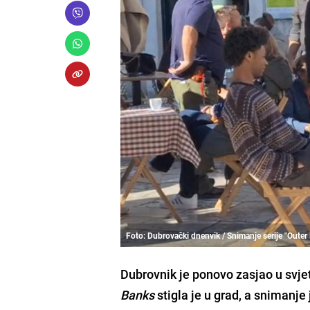
Foto: Dubrovački dnenvik / Snimanje serije "Oute
Dubrovnik je ponovo zasjao u svj
Banks
stigla je u grad, a snimanje