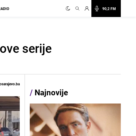
RADIO
90,2 FM
ove serije
osarajevo.ba
/
Najnovije