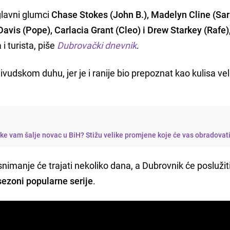
glavni glumci
Chase Stokes (John B.), Madelyn Cline (Sar
avis (Pope), Carlacia Grant (Cleo) i Drew Starkey (Rafe)
 i turista, piše
Dubrovački dnevnik
.
ivudskom duhu, jer je i ranije bio prepoznat kao kulisa vel
e vam šalje novac u BiH? Stižu velike promjene koje će vas obradovat
imanje će trajati nekoliko dana, a Dubrovnik će poslužit
sezoni popularne serije
.