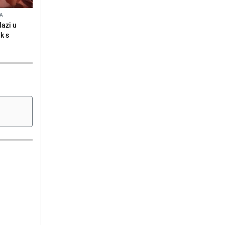
NA
lazi u
k s