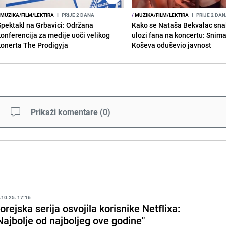
MUZIKA/FILM/LEKTIRA
I
PRIJE 2 DANA
/
MUZIKA/FILM/LEKTIRA
I
PRIJE 2 DA
Spektakl na Grbavici: Održana
Kako se Nataša Bekvalac sna
konferencija za medije uoči velikog
ulozi fana na koncertu: Snima
konerta The Prodigyja
Koševa oduševio javnost
Prikaži komentare
(
0
)
.10.25. 17:16
orejska serija osvojila korisnike Netflixa:
Najbolje od najboljeg ove godine"