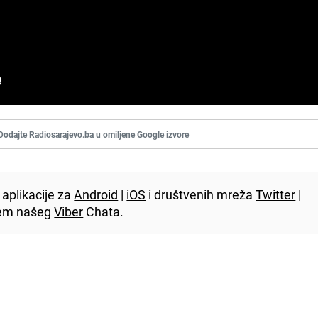
Dodajte Radiosarajevo.ba u omiljene Google izvore
aplikacije za
Android
|
iOS
i društvenih mreža
Twitter
|
utem našeg
Viber
Chata.