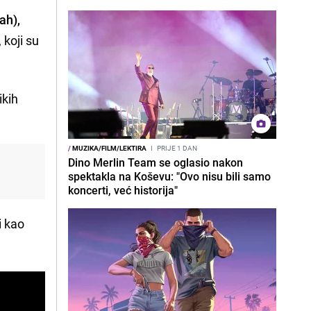
ah),
, koji su
ikih
/
MUZIKA/FILM/LEKTIRA
I
PRIJE 1 DAN
Dino Merlin Team se oglasio nakon
spektakla na Koševu: "Ovo nisu bili samo
i
koncerti, već historija"
i kao