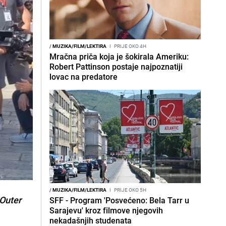
/
MUZIKA/FILM/LEKTIRA
I
PRIJE OKO 4H
Mračna priča koja je šokirala Ameriku:
Robert Pattinson postaje najpoznatiji
lovac na predatore
/
MUZIKA/FILM/LEKTIRA
I
PRIJE OKO 5H
Outer
SFF - Program 'Posvećeno: Bela Tarr u
Sarajevu' kroz filmove njegovih
nekadašnjih studenata