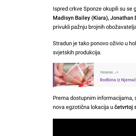
Ispred crkve Sponze okupili su se 
Madisyn Bailey (Kiara), Jonathan D
privukli pažnju brojnih obožavatelja
Stradun je tako ponovo oživio u hol
svjetskih produkcija.
TRENDING
Rodbina iz Njemačk
Prema dostupnim informacijama, sn
nova egzotična lokacija u
četvrtoj 