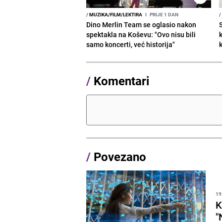
/
MUZIKA/FILM/LEKTIRA
I
PRIJE 1 DAN
/
Dino Merlin Team se oglasio nakon
spektakla na Koševu: "Ovo nisu bili
samo koncerti, već historija"
/
Komentari
/
Povezano
19
K
"