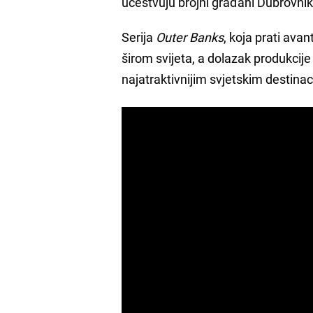
učestvuju brojni građani Dubrovnik
Serija
Outer Banks
, koja prati ava
širom svijeta, a dolazak produkci
najatraktivnijim svjetskim destinac