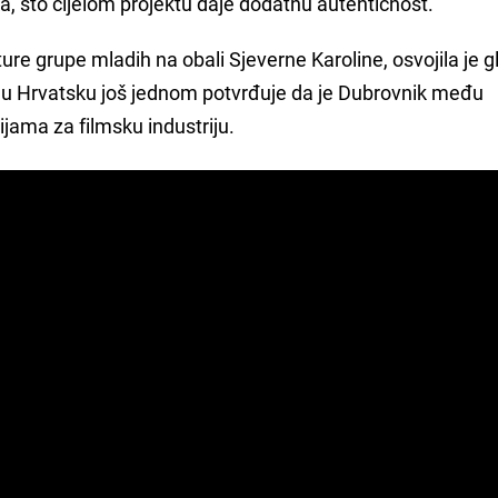
a, što cijelom projektu daje dodatnu autentičnost.
nture grupe mladih na obali Sjeverne Karoline, osvojila je 
je u Hrvatsku još jednom potvrđuje da je Dubrovnik među
ijama za filmsku industriju.