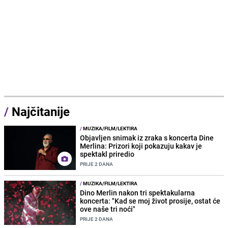
/
Najčitanije
/
MUZIKA/FILM/LEKTIRA
Objavljen snimak iz zraka s koncerta Dine
Merlina: Prizori koji pokazuju kakav je
spektakl priredio
PRIJE 2 DANA
/
MUZIKA/FILM/LEKTIRA
Dino Merlin nakon tri spektakularna
koncerta: "Kad se moj život prosije, ostat će
ove naše tri noći"
PRIJE 2 DANA