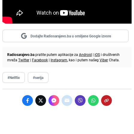
Dodajte Radiosarajevo.ba u omiljene Google izvore
Radiosarajevo.ba
pratite putem aplikacije za
Android
|
iOS
i društvenih
mreža
Twitter
|
Facebook
|
Instagram
, kao i putem našeg
Viber
Chata.
#Netflix
#serija