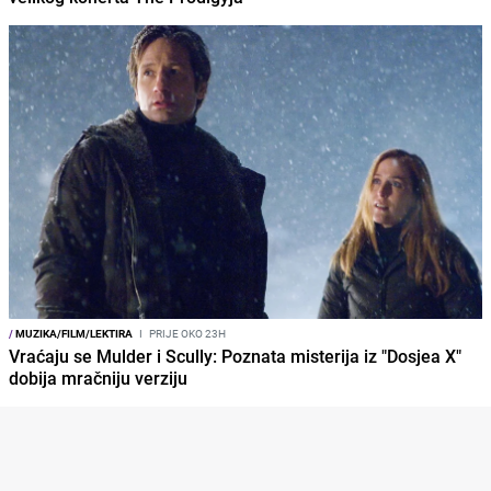
/
MUZIKA/FILM/LEKTIRA
I
PRIJE OKO 23H
Vraćaju se Mulder i Scully: Poznata misterija iz "Dosjea X"
dobija mračniju verziju