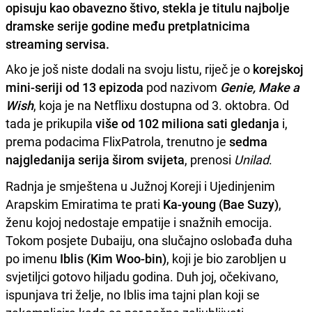
opisuju kao obavezno štivo, stekla je titulu najbolje
dramske serije godine među pretplatnicima
streaming servisa.
Ako je još niste dodali na svoju listu, riječ je o
korejskoj
mini-seriji od 13 epizoda
pod nazivom
Genie, Make a
Wish
, koja je na Netflixu dostupna od 3. oktobra. Od
tada je prikupila
više od 102 miliona sati gledanja
i,
prema podacima FlixPatrola, trenutno je
sedma
najgledanija serija širom svijeta
, prenosi
Unilad
.
Radnja je smještena u Južnoj Koreji i Ujedinjenim
Arapskim Emiratima te prati
Ka-young (Bae Suzy)
,
ženu kojoj nedostaje empatije i snažnih emocija.
Tokom posjete Dubaiju, ona slučajno oslobađa duha
po imenu
Iblis (Kim Woo-bin)
, koji je bio zarobljen u
svjetiljci gotovo hiljadu godina. Duh joj, očekivano,
ispunjava tri želje, no Iblis ima tajni plan koji se