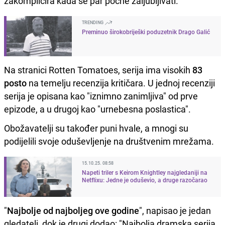
zakomplicira kada se par počne zaljubljivati.
TRENDING
Preminuo širokobriješki poduzetnik Drago Galić
Na stranici Rotten Tomatoes, serija ima visokih
83
posto
na temelju recenzija kritičara. U jednoj recenziji
serija je opisana kao "iznimno zanimljiva" od prve
epizode, a u drugoj kao "urnebesna poslastica".
Obožavatelji su također puni hvale, a mnogi su
podijelili svoje oduševljenje na društvenim mrežama.
15.10.25. 08:58
Napeti triler s Keirom Knightley najgledaniji na
Netflixu: Jedne je oduševio, a druge razočarao
"
Najbolje od najboljeg ove godine
", napisao je jedan
gledatelj, dok je drugi dodao: "Najbolja dramska serija