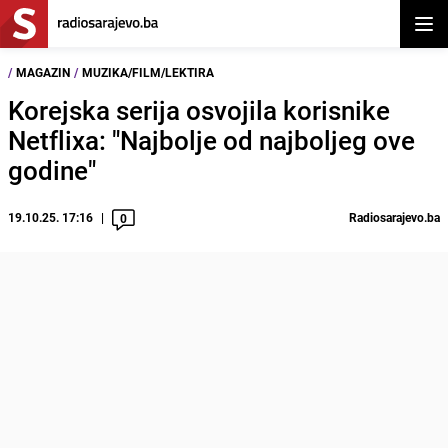
Otvor
/
MAGAZIN
/
MUZIKA/FILM/LEKTIRA
Korejska serija osvojila korisnike
Netflixa: "Najbolje od najboljeg ove
godine"
19.10.25. 17:16
Radiosarajevo.ba
0