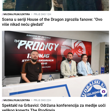
/
MUZIKA/FILM/LEKTIRA
I
PRIJE OKO 12H
Scena u seriji House of the Dragon zgrozila fanove: "Ovo
više nikad neću gledati"
/
MUZIKA/FILM/LEKTIRA
I
PRIJE OKO 22H
Spektakl na Grbavici: Održana konferencija za medije uoči
velikog konerta The Prodigyja