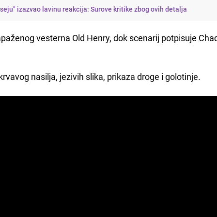
iseju" izazvao lavinu reakcija: Surove kritike zbog ovih detalja
zapaženog vesterna Old Henry, dok scenarij potpisuje Chad
vavog nasilja, jezivih slika, prikaza droge i golotinje.