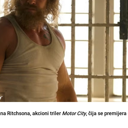
y"
ana Ritchsona, akcioni triler
Motor City
, čija se premijer