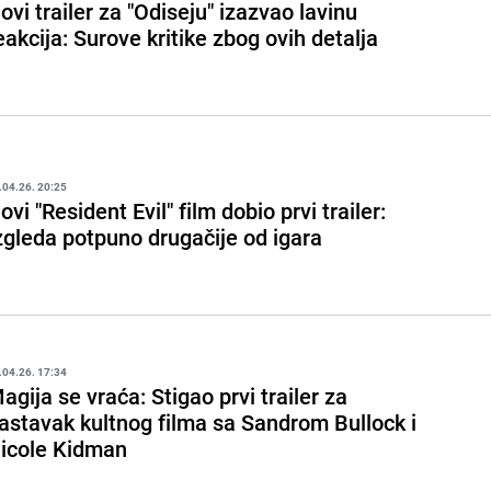
ovi trailer za "Odiseju" izazvao lavinu
eakcija: Surove kritike zbog ovih detalja
.04.26. 20:25
ovi "Resident Evil" film dobio prvi trailer:
zgleda potpuno drugačije od igara
.04.26. 17:34
agija se vraća: Stigao prvi trailer za
astavak kultnog filma sa Sandrom Bullock i
icole Kidman