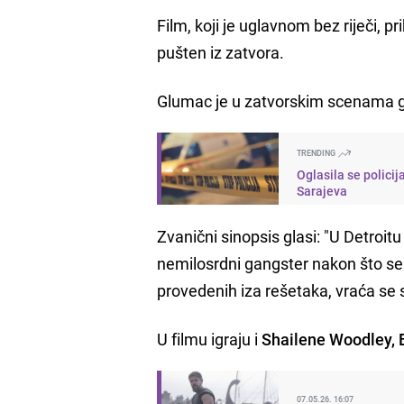
Film, koji je uglavnom bez riječi, 
pušten iz zatvora.
Glumac je u zatvorskim scenama g
TRENDING
Oglasila se policij
Sarajeva
Zvanični sinopsis glasi: "U Detroit
nemilosrdni gangster nakon što se 
provedenih iza rešetaka, vraća s
U filmu igraju i
Shailene Woodley, 
07.05.26. 16:07