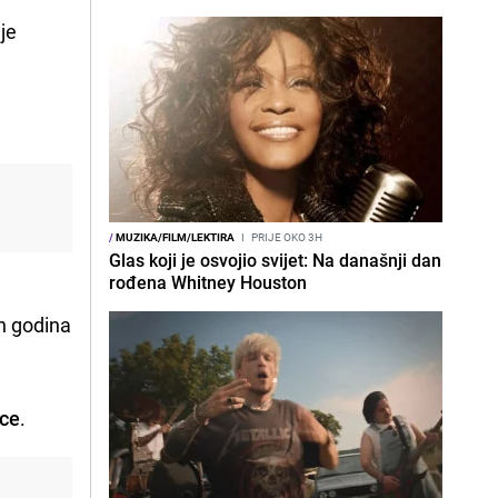
je
/
MUZIKA/FILM/LEKTIRA
I
PRIJE OKO 3H
Glas koji je osvojio svijet: Na današnji dan
rođena Whitney Houston
on godina
yce
.