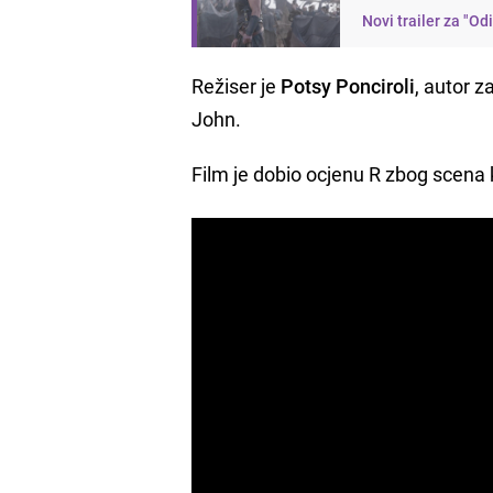
Novi trailer za "Od
Režiser je
Potsy Ponciroli
, autor 
John.
Film je dobio ocjenu R zbog scena kr