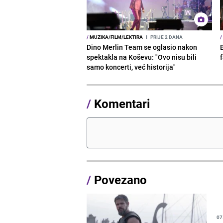
/
MUZIKA/FILM/LEKTIRA
I
PRIJE 2 DANA
/
Dino Merlin Team se oglasio nakon
spektakla na Koševu: "Ovo nisu bili
samo koncerti, već historija"
/
Komentari
/
Povezano
07