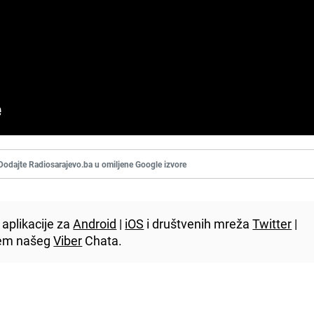
Dodajte Radiosarajevo.ba u omiljene Google izvore
aplikacije za
Android
|
iOS
i društvenih mreža
Twitter
|
utem našeg
Viber
Chata.