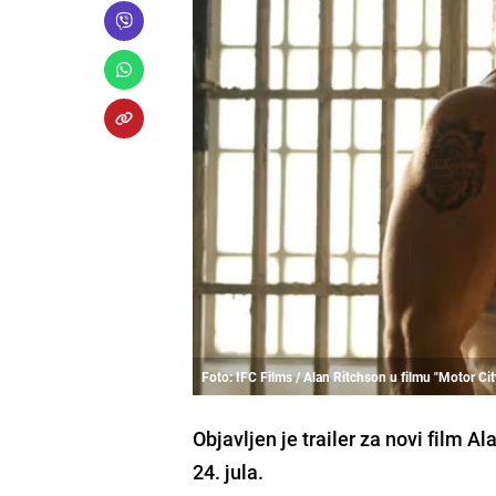
Foto: IFC Films / Alan Ritchson u filmu "Motor Cit
Objavljen je trailer za novi film Al
24. jula.