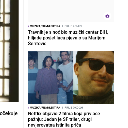
/
MUZIKA/FILM/LEKTIRA
I
PRIJE 26MIN
Travnik je sinoć bio muzički centar BiH,
hiljade posjetilaca pjevalo sa Marijom
Šerifović
/
MUZIKA/FILM/LEKTIRA
I
PRIJE OKO 2H
a očekuje
Netflix objavio 2 filma koja privlače
pažnju: Jedan je SF triler, drugi
nevjerovatna istinita priča