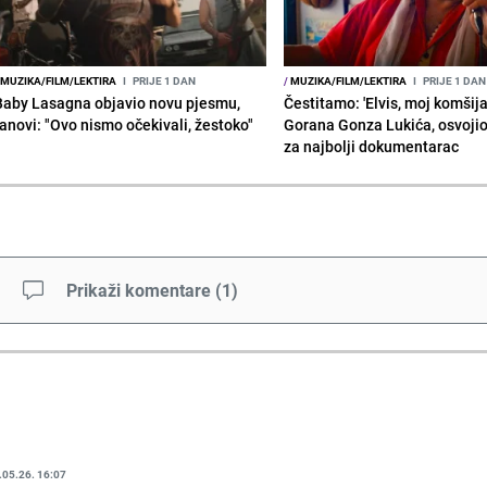
MUZIKA/FILM/LEKTIRA
I
PRIJE 1 DAN
/
MUZIKA/FILM/LEKTIRA
I
PRIJE 1 DAN
Baby Lasagna objavio novu pjesmu,
Čestitamo: 'Elvis, moj komšija'
fanovi: "Ovo nismo očekivali, žestoko"
Gorana Gonza Lukića, osvoji
za najbolji dokumentarac
Prikaži komentare
(
1
)
.05.26. 16:07