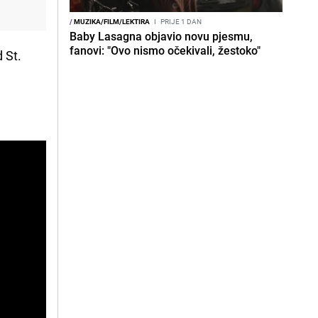
/
MUZIKA/FILM/LEKTIRA
I
PRIJE 1 DAN
Baby Lasagna objavio novu pjesmu,
fanovi: "Ovo nismo očekivali, žestoko"
 St.