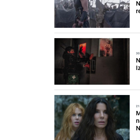
N
r
30
N
I
21
M
n
N