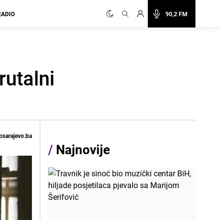
RADIO
90,2 FM
rutalni
osarajevo.ba
/
Najnovije