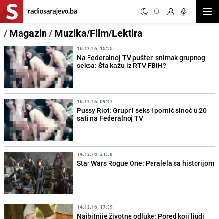
Otvor
/
Magazin
/
Muzika/Film/Lektira
16.12.16. 15:25
Na Federalnoj TV pušten snimak grupnog
seksa: Šta kažu iz RTV FBiH?
16.12.16. 09:17
Pussy Riot: Grupni seks i pornić sinoć u 20
sati na Federalnoj TV
14.12.16. 21:38
Star Wars Rogue One: Paralela sa historijom
14.12.16. 17:39
Najbitnije životne odluke: Pored koji ljudi