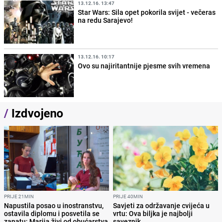
13.12.16. 13:47
Star Wars: Sila opet pokorila svijet - večeras
na redu Sarajevo!
13.12.16. 10:17
Ovo su najiritantnije pjesme svih vremena
/
Izdvojeno
PRIJE 21MIN
PRIJE 40MIN
Napustila posao u inostranstvu,
Savjeti za održavanje cvijeća u
ostavila diplomu i posvetila se
vrtu: Ova biljka je najbolji
zanatu: Marija živi od obućarstva
saveznik