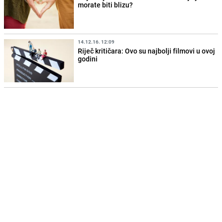
morate biti blizu?
14.12.16. 12:09
Riječ kritičara: Ovo su najbolji filmovi u ovoj
godini