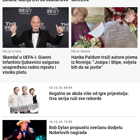
PRIJE 41MIN
PRIJE 59MIN
Skandal u UEFA-i: Gianni
Hanka Paldum traži autore pisma
Infantino ljubavnici osigurao
iz Rovinja: "Josipa i Stipe, voljela
unapređeno radno mjesto i
bih da se javite"
visoku platu
13.12.16. 08:54
Ilegalno se skida više od Igre prijestolja:
Ova serija ruši sve rekorde
10.12.16. 19:30
Bob Dylan propustio svečanu dodjelu
Nobelovih nagrada