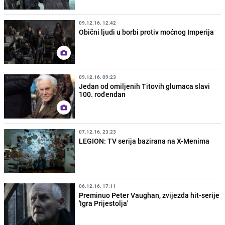
09.12.16. 12:42
Obični ljudi u borbi protiv moćnog Imperija
09.12.16. 09:23
Jedan od omiljenih Titovih glumaca slavi
100. rođendan
07.12.16. 23:23
LEGION: TV serija bazirana na X-Menima
06.12.16. 17:11
Preminuo Peter Vaughan, zvijezda hit-serije
'Igra Prijestolja'