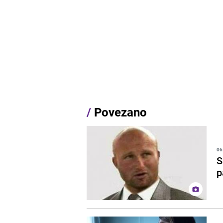
/
Povezano
06
S
p