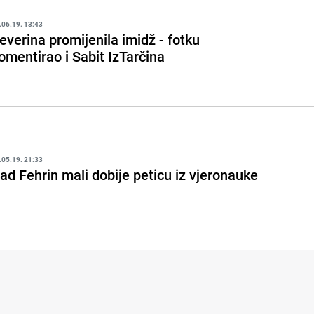
.06.19. 13:43
everina promijenila imidž - fotku
omentirao i Sabit IzTarčina
.05.19. 21:33
ad Fehrin mali dobije peticu iz vjeronauke