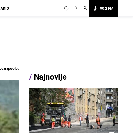
RADIO
90,2 FM
osarajevo.ba
/
Najnovije