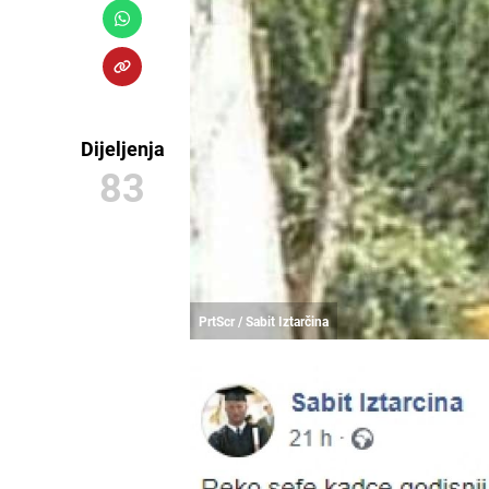
Dijeljenja
83
PrtScr / Sabit Iztarčina