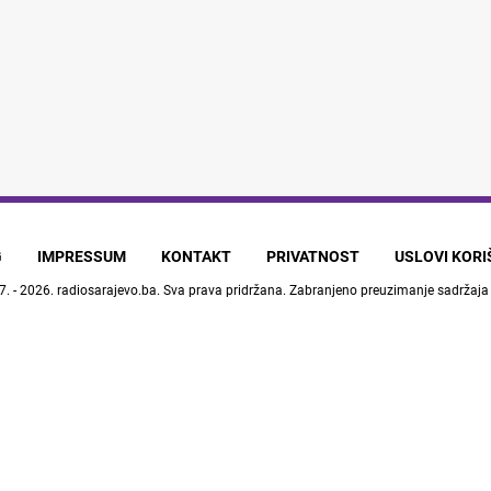
G
IMPRESSUM
KONTAKT
PRIVATNOST
USLOVI KOR
7. - 2026.
radiosarajevo.ba
. Sva prava pridržana. Zabranjeno preuzimanje sadržaja