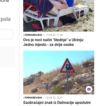
/
FORWARDUSHA
I
17.08.22. 17:46
Ovo je novi način "štednje" u Ulcinju:
Jedno mjesto - za dvije osobe
/
FORWARDUSHA
I
10.08.22. 22:37
Saobraćajni znak iz Dalmacije apsolutni