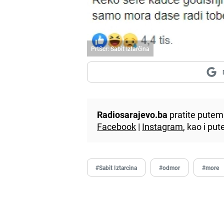
PrtScr: Sabit Iztarčina
Radiosarajevo.ba
pratite putem 
Facebook
|
Instagram
, kao i p
#Sabit Iztarcina
#odmor
#more