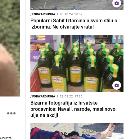
/
FORWARDUSHA
I
03.10.24. 20:52
Popularni Sabit Iztarčina u svom stilu o
izborima: Ne otvarajte vrata!
/
FORWARDUSHA
I
28.08.22. 17:35
Bizarna fotografija iz hrvatske
prodavnice: Navali, narode, maslinovo
ulje na akciji