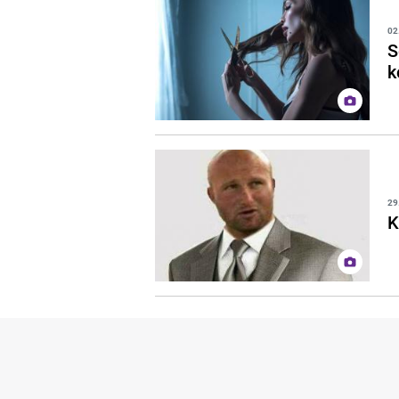
02
S
k
29
K