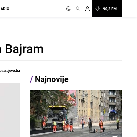
RADIO
90,2 FM
a Bajram
osarajevo.ba
/
Najnovije