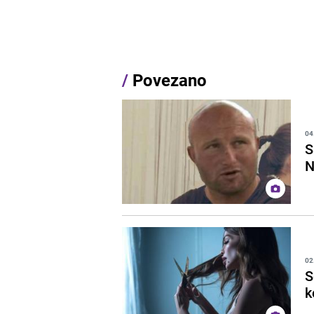
/
Povezano
04
S
N
02
S
k