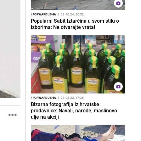
/
FORWARDUSHA
I
03.10.24. 20:52
Popularni Sabit Iztarčina u svom stilu o
izborima: Ne otvarajte vrata!
/
FORWARDUSHA
I
28.08.22. 17:35
Bizarna fotografija iz hrvatske
prodavnice: Navali, narode, maslinovo
ulje na akciji