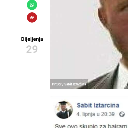
Dijeljenja
29
PrtScr / Sabit Iztarčina