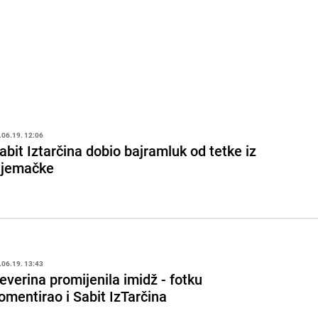
.06.19. 12:06
abit Iztarčina dobio bajramluk od tetke iz
jemačke
.06.19. 13:43
everina promijenila imidž - fotku
omentirao i Sabit IzTarčina