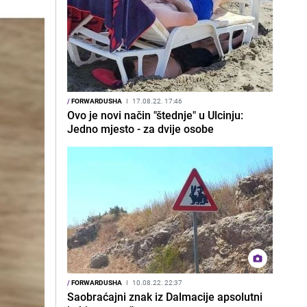
/
FORWARDUSHA
I
17.08.22. 17:46
Ovo je novi način "štednje" u Ulcinju:
Jedno mjesto - za dvije osobe
/
FORWARDUSHA
I
10.08.22. 22:37
Saobraćajni znak iz Dalmacije apsolutni