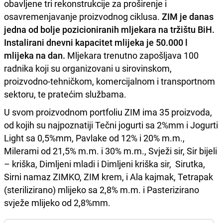
obavljene tri rekonstrukcije za proširenje i
osavremenjavanje proizvodnog ciklusa.
ZIM je danas
jedna od bolje pozicioniranih mljekara na tržištu BiH.
Instalirani dnevni kapacitet mlijeka je 50.000 l
mlijeka na dan.
Mljekara trenutno zapošljava 100
radnika koji su organizovani u sirovinskom,
proizvodno-tehničkom, komercijalnom i transportnom
sektoru, te pratećim službama.
U svom proizvodnom portfoliu ZIM ima 35 proizvoda,
od kojih su najpoznatiji Tečni jogurti sa 2%mm i Jogurti
Light sa 0,5%mm, Pavlake od 12% i 20% m.m.,
Milerami od 21,5% m.m. i 30% m.m., Svježi sir, Sir bijeli
– kriška, Dimljeni mladi i Dimljeni kriška sir, Sirutka,
Sirni namaz ZIMKO, ZIM krem, i Ala kajmak, Tetrapak
(sterilizirano) mlijeko sa 2,8% m.m. i Pasterizirano
svježe mlijeko od 2,8%mm.