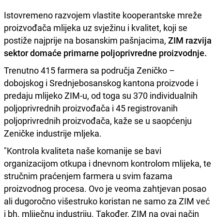
Istovremeno razvojem vlastite kooperantske mreže
proizvođača mlijeka uz svježinu i kvalitet, koji se
postiže najprije na bosanskim pašnjacima,
ZIM razvija
sektor domaće primarne poljoprivredne proizvodnje.
Trenutno 415 farmera sa područja Zeničko –
dobojskog i Srednjebosanskog kantona proizvode i
predaju mlijeko ZIM-u, od toga su 370 individualnih
poljoprivrednih proizvođača i 45 registrovanih
poljoprivrednih proizvođača, kaže se u saopćenju
Zeničke industrije mljeka.
"Kontrola kvaliteta naše komanije se bavi
organizacijom otkupa i dnevnom kontrolom mlijeka, te
stručnim praćenjem farmera u svim fazama
proizvodnog procesa. Ovo je veoma zahtjevan posao
ali dugoročno višestruko koristan ne samo za ZIM već
i bh. mliječnu industriju. Također, ZIM na ovaj način