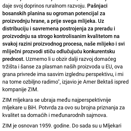
daje svoj doprinos ruralnom razvoju.
Pašnjaci
bosanskih planina su ogroman potencijal za
proizvodnju hrane, a prije svega mlijeka. Uz
distribuciju i savremena postrojenja za preradu i
proizvodnju sa strogo kontrolisanim kvalitetom na
svakoj razini proizvodnog procesa, naše mlijeko i svi
mliječni prozvodi stiču odlučujuću konkurentsku
prednost.
Uzmemo li u obzir dalji razvoj domaćeg
tržišta i šanse za plasman naših proizvoda u EU, ova
grana privrede ima sasvim izglednu perspektivu, i mi
na tome ozbiljno radimo", izjavio je Amer Bektaš ispred
kompanije ZIM.
ZIM mljekara se ubraja među najperspektivnije
mljekare u BiH. Potvrda za ovo su brojna priznanja za
kvalitet sa domaćih i međunarodnih sajmova.
ZIM je osnovan 1959. godine. Do sada su u Mljekari