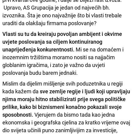
Upravo, AS Grupacija je jedan od najvećih bh.
izvoznika. Šta je ono najvažnije što bi vlasti trebale
uraditi da olakšaju firmama poslovanje?
Vlasti su tu da kreiraju povoljan ambijent i okvirne
uvjete poslovanja sa ciljem kontinuiranog
unaprijeđenja konkurentnosti.
Mi se na domaćem i
inozemnim tržištima moramo nositi sa najjačim
globlanim igračima, i zato je važno da uvjeti
poslovanja budu barem jednaki.
Mislim da dijelim mišljenje svih poduzetnika u regiji
kada kažem da
sve zemlje regije i ljudi koji upravljaju
njima moraju hitno stabilizirati prije svega političke
prilike, kako bi biznismeni konačno pokazali svoje
sposobnosti.
Vjerujem da bismo tada kao jedna
ekonomska i geografska cjelina za kratko vrijeme ovaj
dio svijeta učinili puno zanimljivijim za investicije,