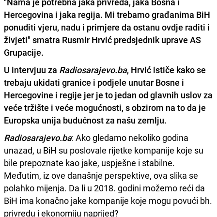
"Nama je potrebna jaka privreda, jaka Bosna i
Hercegovina i jaka regija. Mi trebamo građanima BiH
ponuditi vjeru, nadu i primjere da ostanu ovdje raditi i
živjeti" smatra Rusmir Hrvić predsjednik uprave AS
Grupacije.
U intervjuu za
Radiosarajevo.ba
, Hrvić ističe kako se
trebaju ukidati granice i podjele unutar Bosne i
Hercegovine i regije jer je to jedan od glavnih uslov za
veće tržište i veće mogućnosti, s obzirom na to da je
Europska unija budućnost za našu zemlju.
Radiosarajevo.ba
: Ako gledamo nekoliko godina
unazad, u BiH su poslovale rijetke kompanije koje su
bile prepoznate kao jake, uspješne i stabilne.
Međutim, iz ove današnje perspektive, ova slika se
polahko mijenja. Da li u 2018. godini možemo reći da
BiH ima konačno jake kompanije koje mogu povući bh.
privredu i ekonomiju naprijed?