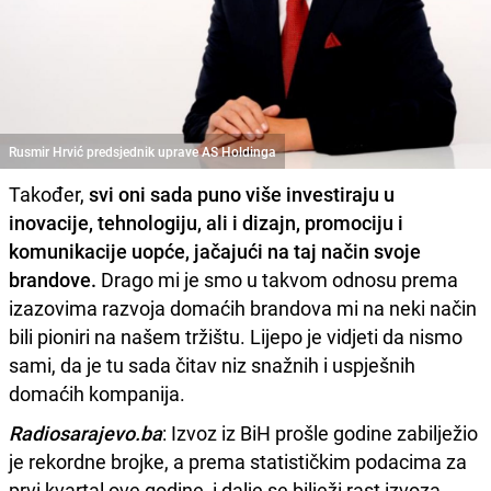
Rusmir Hrvić predsjednik uprave AS Holdinga
Također,
svi oni sada puno više investiraju u
inovacije, tehnologiju, ali i dizajn, promociju i
komunikacije uopće, jačajući na taj način svoje
brandove.
Drago mi je smo u takvom odnosu prema
izazovima razvoja domaćih brandova mi na neki način
bili pioniri na našem tržištu. Lijepo je vidjeti da nismo
sami, da je tu sada čitav niz snažnih i uspješnih
domaćih kompanija.
Radiosarajevo.ba
: Izvoz iz BiH prošle godine zabilježio
je rekordne brojke, a prema statističkim podacima za
prvi kvartal ove godine, i dalje se bilježi rast izvoza.