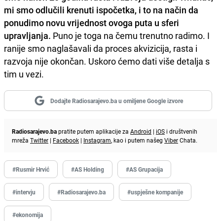
mi smo odlučili krenuti ispočetka, i to na način da
ponudimo novu vrijednost ovoga puta u sferi
upravljanja.
Puno je toga na čemu trenutno radimo. I
ranije smo naglašavali da proces akvizicija, rasta i
razvoja nije okončan. Uskoro ćemo dati više detalja s
tim u vezi.
Dodajte Radiosarajevo.ba u omiljene Google izvore
Radiosarajevo.ba
pratite putem aplikacije za
Android
|
iOS
i društvenih
mreža
Twitter
|
Facebook
|
Instagram
, kao i putem našeg
Viber
Chata.
#Rusmir Hrvić
#AS Holding
#AS Grupacija
#intervju
#Radiosarajevo.ba
#uspješne kompanije
#ekonomija