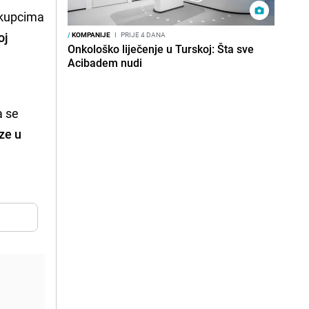
 kupcima
oj
/
KOMPANIJE
I
PRIJE 4 DANA
Onkološko liječenje u Turskoj: Šta sve
Acibadem nudi
a se
ze u
e