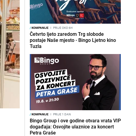
/
KOMPANIJE
I
PRIJE OKO 6H
Četvrto ljeto zaredom Trg slobode
postaje Naše mjesto - Bingo Ljetno kino
Tuzla
/
KOMPANIJE
I
PRIJE 1 DAN
Bingo Group i ove godine otvara vrata VIP
događaja: Osvojite ulaznice za koncert
Petra Graše