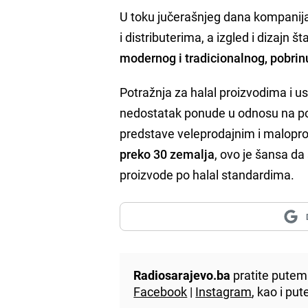
U toku jučerašnjeg dana kompanija
i distributerima, a izgled i dizajn š
modernog i tradicionalnog, pobrin
Potražnja za halal proizvodima i u
nedostatak ponude u odnosu na potr
predstave veleprodajnim i malopr
preko 30 zemalja
, ovo je šansa da
proizvode po halal standardima.
Radiosarajevo.ba
pratite putem 
Facebook
|
Instagram
, kao i p