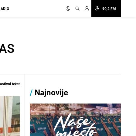
RADIO
90,2 FM
 AS
otivni tekst
/
Najnovije