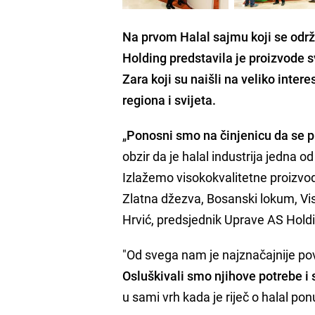
Na prvom
Halal sajmu
koji se odr
Holding
predstavila je proizvode s
Zara koji su naišli na veliko intere
regiona i svijeta.
„
Ponosni smo na činjenicu da se 
obzir da je halal industrija jedna 
Izlažemo visokokvalitetne proizvod
Zlatna džezva, Bosanski lokum, Vis
Hrvić, predsjednik Uprave AS Holdi
"Od svega nam je najznačajnije pov
Osluškivali smo njihove potrebe i 
u sami vrh kada je riječ o halal po