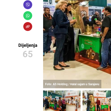
Dijeljenja
65
Foto: AS Holding / Halal sajam u Sarajevu