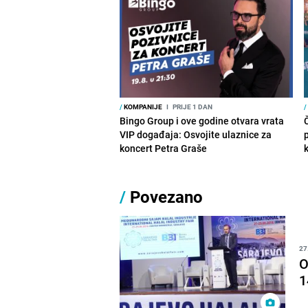
/
KOMPANIJE
I
PRIJE 1 DAN
/
Bingo Group i ove godine otvara vrata
VIP događaja: Osvojite ulaznice za
koncert Petra Graše
/
Povezano
27
O
1