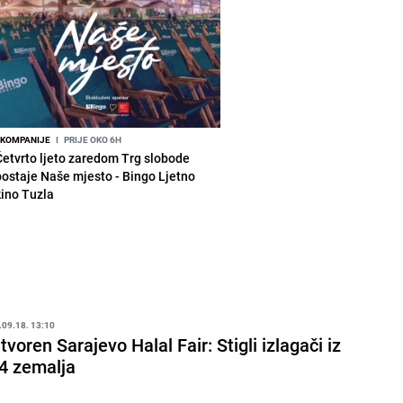
KOMPANIJE
I
PRIJE OKO 6H
Četvrto ljeto zaredom Trg slobode
postaje Naše mjesto - Bingo Ljetno
kino Tuzla
.09.18. 13:10
tvoren Sarajevo Halal Fair: Stigli izlagači iz
4 zemalja