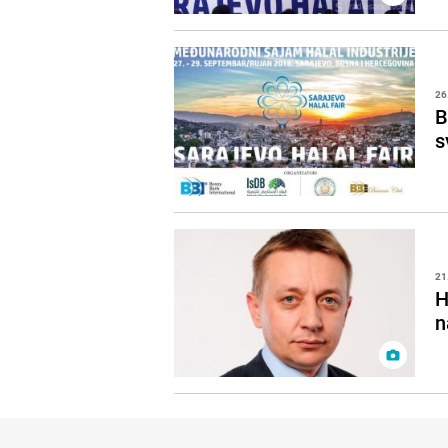
26
B
s
21
H
n