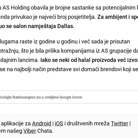
 AS Holding obavila je brojne sastanke sa potencijalnim
tanda privukao je najveći broj posjetitelja.
Za ambijent i sp
uo se salon namještaja Dallas.
slugama raste iz godine u godinu i već sada je prisutan
ažnju, što je bila prilika kompanijama iz AS grupacije d
odajnim lancima.
Iako se neki od halal proizvoda već izvo
 se na najbolji način predstave svi domaći brendovi koji s
Dodajte Radiosarajevo.ba u omiljene Google izvore
aplikacije za
Android
|
iOS
i društvenih mreža
Twitter
|
utem našeg
Viber
Chata.