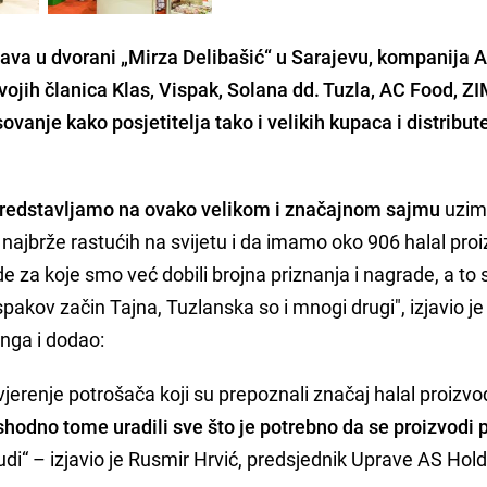
žava u dvorani „Mirza Delibašić“ u Sarajevu, kompanija
A
vojih članica Klas, Vispak, Solana dd. Tuzla, AC Food, Z
sovanje kako posjetitelja tako i velikih kupaca i distribute
predstavljamo na ovako velikom i značajnom sajmu
uzim
od najbrže rastućih na svijetu i da imamo oko 906 halal pro
e za koje smo već dobili brojna priznanja i nagrade, a to 
pakov začin Tajna, Tuzlanska so i mnogi drugi", izjavio j
nga i dodao:
jerenje potrošača koji su prepoznali značaj halal proizvo
shodno tome uradili sve što je potrebno da se proizvodi p
nudi“ – izjavio je Rusmir Hrvić, predsjednik Uprave AS Hol