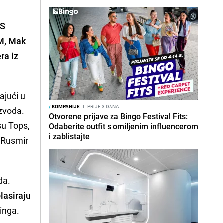
S
IM, Mak
ra iz
ajući u
/
KOMPANIJE
I
PRIJE 3 DANA
izvoda.
Otvorene prijave za Bingo Festival Fits:
su Tops,
Odaberite outfit s omiljenim influencerom
i zablistajte
e Rusmir
da.
lasiraju
dinga.