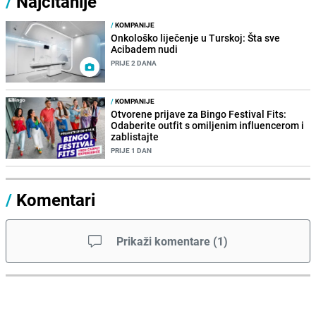
/
Najčitanije
/
KOMPANIJE
Onkološko liječenje u Turskoj: Šta sve
Acibadem nudi
PRIJE 2 DANA
/
KOMPANIJE
Otvorene prijave za Bingo Festival Fits:
Odaberite outfit s omiljenim influencerom i
zablistajte
PRIJE 1 DAN
/
Komentari
Prikaži komentare
(
1
)