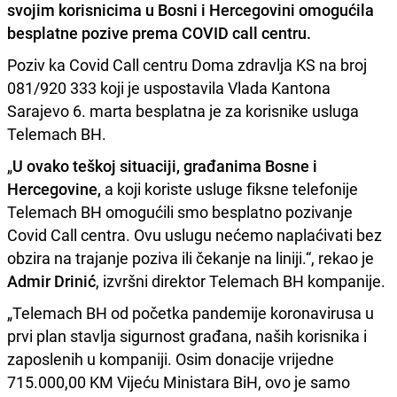
svojim korisnicima u Bosni i Hercegovini omogućila
besplatne pozive prema
COVID call centru.
Poziv ka Covid Call centru Doma zdravlja KS na broj
081/920 333 koji je uspostavila Vlada Kantona
Sarajevo 6. marta besplatna je za korisnike usluga
Telemach BH.
„
U ovako teškoj situaciji, građanima Bosne i
Hercegovine,
a koji koriste usluge fiksne telefonije
Telemach BH omogućili smo besplatno pozivanje
Covid Call centra. Ovu uslugu nećemo naplaćivati bez
obzira na trajanje poziva ili čekanje na liniji.“, rekao je
Admir Drinić
, izvršni direktor Telemach BH kompanije.
„Telemach BH od početka pandemije koronavirusa u
prvi plan stavlja sigurnost građana, naših korisnika i
zaposlenih u kompaniji. Osim donacije vrijedne
715.000,00 KM Vijeću Ministara BiH, ovo je samo