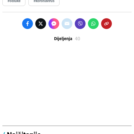
#odluke
#koronavirus
40
Dijeljenja