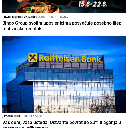
/
NAŠE MJESTO ZA NAŠE LJUDE
I
PRIJE 5 DANA
Bingo Group svojim uposlenicima posvećuje posebno lijep
festivalski trenutak
/
KOMPANIJE
I
PRIJE 5 DANA
Vaš dom, vaša ušteda: Ostvarite povrat do 20% ulaganja u
energetsku efikasnost