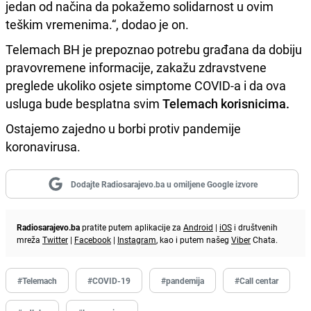
jedan od načina da pokažemo solidarnost u ovim
teškim vremenima.“, dodao je on.
Telemach BH je prepoznao potrebu građana da dobiju
pravovremene informacije, zakažu zdravstvene
preglede ukoliko osjete simptome COVID-a i da ova
usluga bude besplatna svim
Telemach korisnicima.
Ostajemo zajedno u borbi protiv pandemije
koronavirusa.
Dodajte Radiosarajevo.ba u omiljene Google izvore
Radiosarajevo.ba
pratite putem aplikacije za
Android
|
iOS
i društvenih
mreža
Twitter
|
Facebook
|
Instagram
, kao i putem našeg
Viber
Chata.
#Telemach
#COVID-19
#pandemija
#Call centar