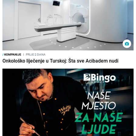
/
KOMPANIJE
I
PRIJE 2 DANA
Onkološko liječenje u Turskoj: Šta sve Acibadem nudi