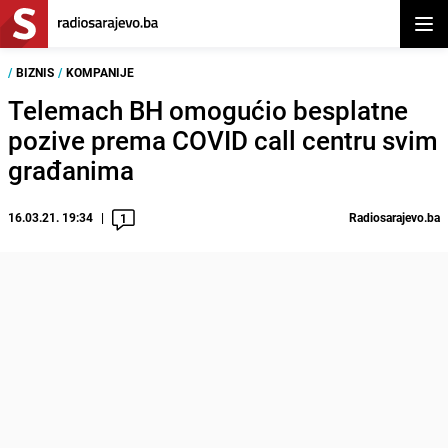
Otvor
/
BIZNIS
/
KOMPANIJE
Telemach BH omogućio besplatne
pozive prema COVID call centru svim
građanima
16.03.21. 19:34
Radiosarajevo.ba
1