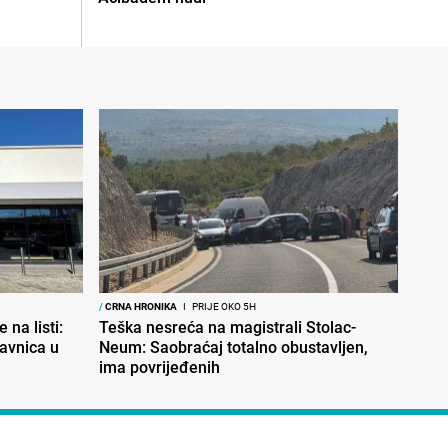
/
CRNA HRONIKA
I
PRIJE OKO 5H
 na listi:
Teška nesreća na magistrali Stolac-
davnica u
Neum: Saobraćaj totalno obustavljen,
ima povrijeđenih