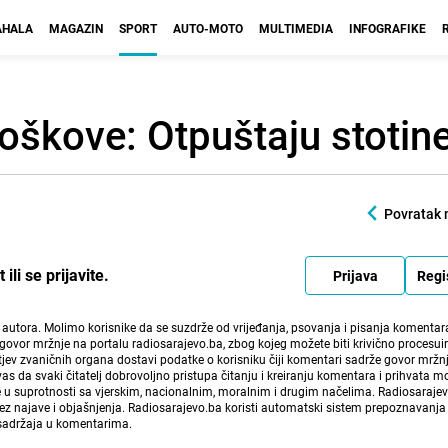
HALA
MAGAZIN
SPORT
AUTO-MOTO
MULTIMEDIA
INFOGRAFIKE
roškove: Otpuštaju stotin
Povratak 
li se prijavite.
Prijava
Regi
i autora. Molimo korisnike da se suzdrže od vrijeđanja, psovanja i pisanja komentara
govor mržnje na portalu radiosarajevo.ba, zbog kojeg možete biti krivično procesuir
ev zvaničnih organa dostavi podatke o korisniku čiji komentari sadrže govor mržnj
vas da svaki čitatelj dobrovoljno pristupa čitanju i kreiranju komentara i prihvata 
e u suprotnosti sa vjerskim, nacionalnim, moralnim i drugim načelima. Radiosaraje
bez najave i objašnjenja. Radiosarajevo.ba koristi automatski sistem prepoznavanja 
 sadržaja u komentarima.