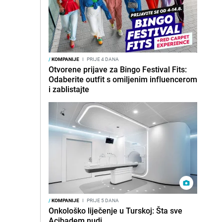
/
KOMPANIJE
I
PRIJE 4 DANA
Otvorene prijave za Bingo Festival Fits:
Odaberite outfit s omiljenim influencerom
i zablistajte
/
KOMPANIJE
I
PRIJE 5 DANA
Onkološko liječenje u Turskoj: Šta sve
Acibadem nudi