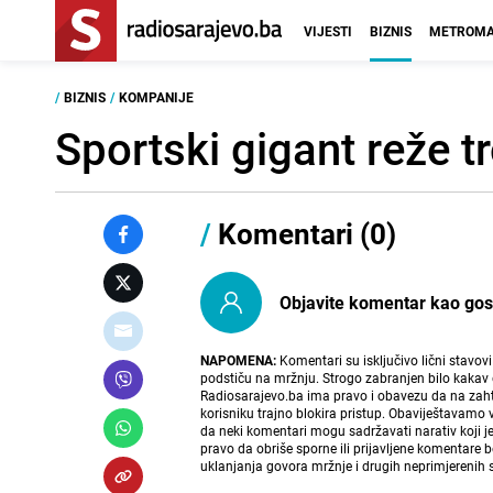
VIJESTI
BIZNIS
METROMA
/
BIZNIS
/
KOMPANIJE
Sportski gigant reže t
/
Komentari (0)
Objavite komentar kao gost i
NAPOMENA:
Komentari su isključivo lični stavov
podstiču na mržnju. Strogo zabranjen bilo kakav 
Radiosarajevo.ba ima pravo i obavezu da na zahtj
korisniku trajno blokira pristup. Obaviještavamo 
da neki komentari mogu sadržavati narativ koji j
pravo da obriše sporne ili prijavljene komentare 
uklanjanja govora mržnje i drugih neprimjerenih