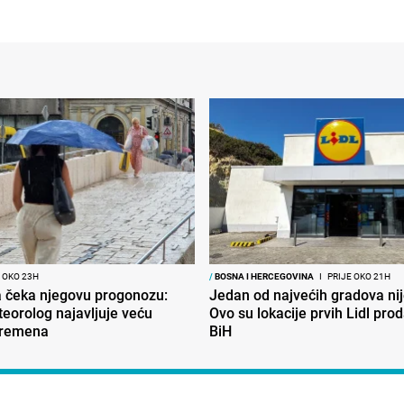
 OKO 23H
/
BOSNA I HERCEGOVINA
I
PRIJE OKO 21H
ja čeka njegovu progonozu:
Jedan od najvećih gradova nije
eorolog najavljuje veću
Ovo su lokacije prvih Lidl pro
vremena
BiH