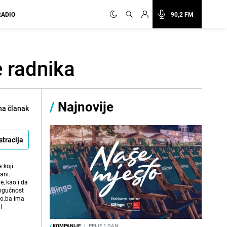
RADIO
90,2 FM
e radnika
/
Najnovije
na članak
stracija
 koji
ani.
e, kao i da
mogućnost
vo.ba ima
i
/
KOMPANIJE
I
PRIJE 1 DAN