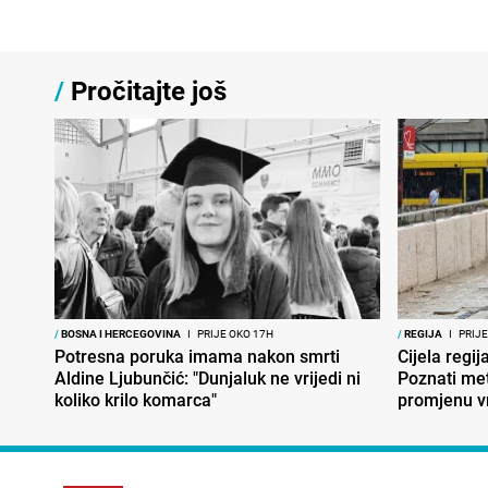
/
Pročitajte još
/
BOSNA I HERCEGOVINA
I
PRIJE OKO 17H
/
REGIJA
I
PRIJE
Potresna poruka imama nakon smrti
Cijela regi
Aldine Ljubunčić: "Dunjaluk ne vrijedi ni
Poznati met
koliko krilo komarca"
promjenu 