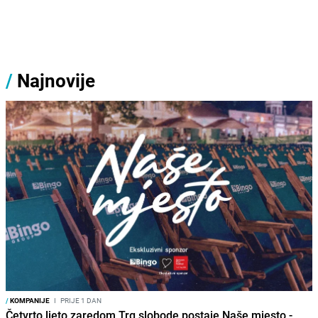
/
Najnovije
/
KOMPANIJE
I
PRIJE 1 DAN
Četvrto ljeto zaredom Trg slobode postaje Naše mjesto -