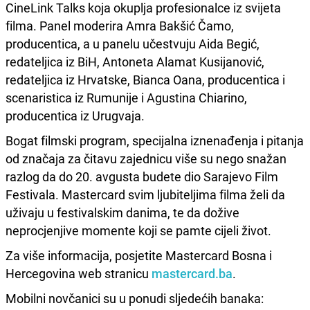
CineLink Talks koja okuplja profesionalce iz svijeta
filma. Panel moderira Amra Bakšić Čamo,
producentica, a u panelu učestvuju Aida Begić,
redateljica iz BiH, Antoneta Alamat Kusijanović,
redateljica iz Hrvatske, Bianca Oana, producentica i
scenaristica iz Rumunije i Agustina Chiarino,
producentica iz Urugvaja.
Bogat filmski program, specijalna iznenađenja i pitanja
od značaja za čitavu zajednicu više su nego snažan
razlog da do 20. avgusta budete dio Sarajevo Film
Festivala. Mastercard svim ljubiteljima filma želi da
uživaju u festivalskim danima, te da dožive
neprocjenjive momente koji se pamte cijeli život.
Za više informacija, posjetite Mastercard Bosna i
Hercegovina web stranicu
mastercard.ba
.
Mobilni novčanici su u ponudi sljedećih banaka: