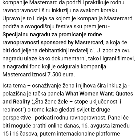
kompanije Mastercard da podrži i praktikuje rodnu
ravnopravnost i širu inkluziju na svakom koraku.
Upravo je to i ideja sa kojom je kompanija Mastercard
podržala ovogodišnju festivalsku premijeru -
Specijalnu nagradu za promicanje rodne
ravnopravnosti sponsored by Mastercard
, a koja će
biti dodijeljena debitantkinji redateljici. U izbor za ovu
nagradu ulaze kako dokumentarni, tako i igrani filmovi,
a nagradni fond koji je osigurala kompanija
Mastercard iznosi 7.500 eura.
Ista tema – osnaživanje žena i njihova šira inkluzija -
polazišna je tačka panela
What Women Want: Quotes
and Reality
(„Šta žene žele – stope uključenosti i
realnost“) o tome kako gledati svijet iz druge
perspektive i poticati rodnu ravnopravnost. Panel će
biti moguće pratiti online danas, 16. avgusta između
15 i 16 časova, putem internacionalne platforme