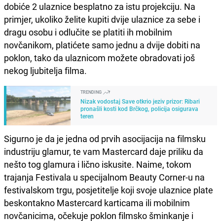
dobiće 2 ulaznice besplatno za istu projekciju. Na
primjer, ukoliko želite kupiti dvije ulaznice za sebe i
dragu osobu i odlučite se platiti ih mobilnim
novčanikom, platićete samo jednu a dvije dobiti na
poklon, tako da ulaznicom možete obradovati još
nekog ljubitelja filma.
TRENDING
Nizak vodostaj Save otkrio jeziv prizor: Ribari
pronašli kosti kod Brčkog, policija osigurava
teren
Sigurno je da je jedna od prvih asocijacija na filmsku
industriju glamur, te vam Mastercard daje priliku da
nešto tog glamura i lično iskusite. Naime, tokom
trajanja Festivala u specijalnom Beauty Corner-u na
festivalskom trgu, posjetitelje koji svoje ulaznice plate
beskontakno Mastercard karticama ili mobilnim
novčanicima, očekuje poklon filmsko šminkanje i