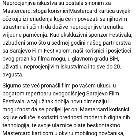
Neprocjenjiva iskustva su postala sinonim za
Mastercard, stoga korisnici Mastercard kartica uvijek
očekuju iznenađenja koja će ih povezati sa njihovim
strastima i učiniti da dožive neprocjenjive trenutke
vrijedne pamćenja. Kao ekskluzivni sponzor Festivala,
uzbuđeni smo što u sedmoj godini našeg partnerstva
sa Sarajevo Film Festivalom, naši korisnici i posjetioci
ovog praznika filma mogu, u glavnom gradu BiH,
uživati u neprocjenjivim iskustvima i to sve do 20.
avgusta.
Sigurno ste već pronašli film po vašem ukusu u
bogatom repertoaru ovogodišnjeg Sarajevo Film
Festivala, a taj užitak dobija novu dimenziju i
mogućnost da se podijeli jer oni Mastercard korisnici
koji se odluče iskoristiti prednosti modernih digitalnih
tehnologija, te svoje ulaznice plate beskontaktno
Mastercard karticom u okviru mobilnog novčanika,