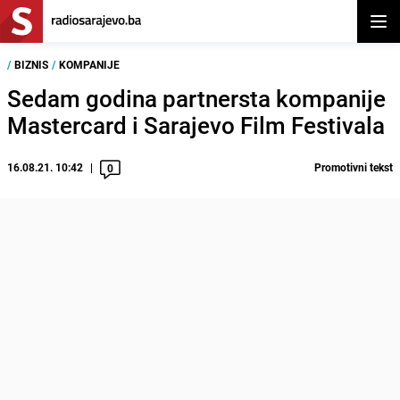
Otvor
/
BIZNIS
/
KOMPANIJE
Sedam godina partnersta kompanije
Mastercard i Sarajevo Film Festivala
16.08.21. 10:42
Promotivni tekst
0