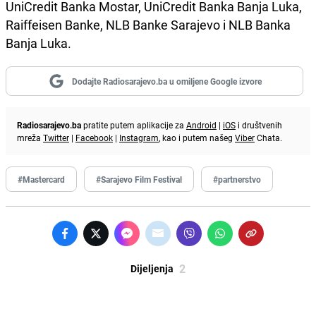
UniCredit Banka Mostar, UniCredit Banka Banja Luka,
Raiffeisen Banke, NLB Banke Sarajevo i NLB Banka
Banja Luka.
Dodajte Radiosarajevo.ba u omiljene Google izvore
Radiosarajevo.ba
pratite putem aplikacije za
Android
|
iOS
i društvenih
mreža
Twitter
|
Facebook
|
Instagram
, kao i putem našeg
Viber
Chata.
#Mastercard
#Sarajevo Film Festival
#partnerstvo
2
Dijeljenja