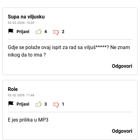
Supa na viljusku
02.02.2026. 10:20
Prijavi
4
2
Gdje se polaže ovaj ispit za rad sa viljuš*****? Ne znam
nikog da to ima ?
Odgovori
Role
02.02.2026. 11:46
Prijavi
3
1
E jes prilika u MP3
Odgovori