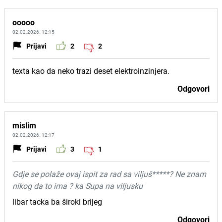
ooooo
02.02.2026. 12:15
Prijavi
2
2
texta kao da neko trazi deset elektroinzinjera.
Odgovori
mislim
02.02.2026. 12:17
Prijavi
3
1
Gdje se polaže ovaj ispit za rad sa viljuš*****? Ne znam
nikog da to ima ? ka Supa na viljusku
libar tacka ba široki brijeg
Odgovori