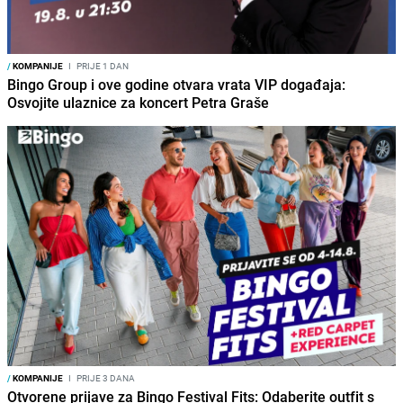
/
KOMPANIJE
I
PRIJE 1 DAN
Bingo Group i ove godine otvara vrata VIP događaja:
Osvojite ulaznice za koncert Petra Graše
/
KOMPANIJE
I
PRIJE 3 DANA
Otvorene prijave za Bingo Festival Fits: Odaberite outfit s