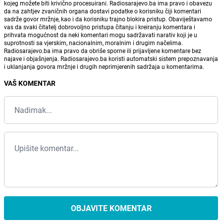
kojeg možete biti krivično procesuirani. Radiosarajevo.ba ima pravo i obavezu
da na zahtjev zvaničnih organa dostavi podatke o korisniku čiji komentari
sadrže govor mržnje, kao i da korisniku trajno blokira pristup. Obaviještavamo
vas da svaki čitatelj dobrovoljno pristupa čitanju i kreiranju komentara i
prihvata mogućnost da neki komentari mogu sadržavati narativ koji je u
suprotnosti sa vjerskim, nacionalnim, moralnim i drugim načelima.
Radiosarajevo.ba ima pravo da obriše sporne ili prijavljene komentare bez
najave i objašnjenja. Radiosarajevo.ba koristi automatski sistem prepoznavanja
i uklanjanja govora mržnje i drugih neprimjerenih sadržaja u komentarima.
VAŠ KOMENTAR
OBJAVITE KOMENTAR