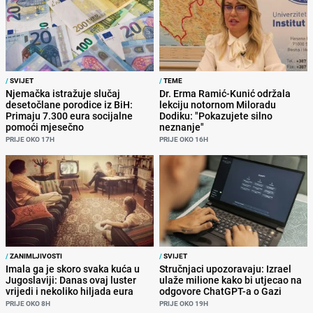
/
SVIJET
/
TEME
Njemačka istražuje slučaj
Dr. Erma Ramić-Kunić održala
desetočlane porodice iz BiH:
lekciju notornom Miloradu
Primaju 7.300 eura socijalne
Dodiku: "Pokazujete silno
pomoći mjesečno
neznanje"
PRIJE OKO 17H
PRIJE OKO 16H
/
ZANIMLJIVOSTI
/
SVIJET
Imala ga je skoro svaka kuća u
Stručnjaci upozoravaju: Izrael
Jugoslaviji: Danas ovaj luster
ulaže milione kako bi utjecao na
vrijedi i nekoliko hiljada eura
odgovore ChatGPT-a o Gazi
PRIJE OKO 8H
PRIJE OKO 19H