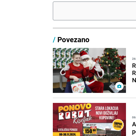
/
Povezano
26
R
R
N
06
A
p