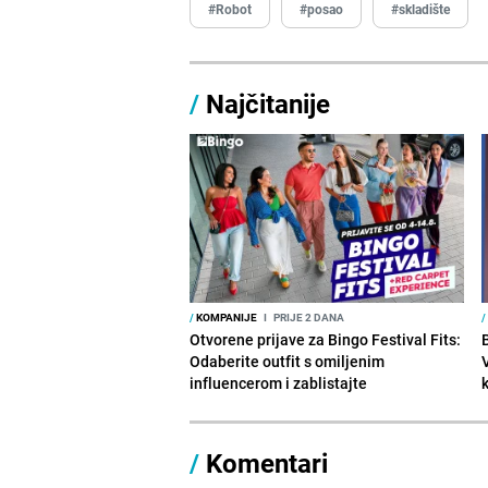
#Robot
#posao
#skladište
/
Najčitanije
/
KOMPANIJE
I
PRIJE 2 DANA
/
Otvorene prijave za Bingo Festival Fits:
Odaberite outfit s omiljenim
influencerom i zablistajte
/
Komentari