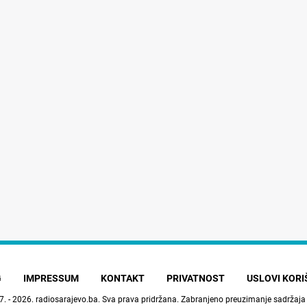
G
IMPRESSUM
KONTAKT
PRIVATNOST
USLOVI KOR
7. - 2026.
radiosarajevo.ba
. Sva prava pridržana. Zabranjeno preuzimanje sadržaja