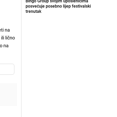
Bingo Group svojim uposlenicima
posvećuje posebno lijep festivalski
trenutak
ti na
, ili lično
o na