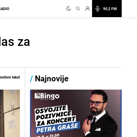
RADIO
90,2 FM
las za
/
Najnovije
otivni tekst