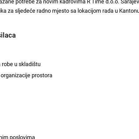
azane potrebe za novim kadrovima R Time d.o.o. Saraje
nika za sljedeće radno mjesto sa lokacijom rada u Kanton
šilaca
a robe u skladištu
 organizacije prostora
ičnim poslovima