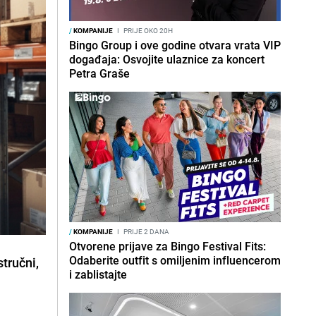
/
KOMPANIJE
I
PRIJE OKO 20H
Bingo Group i ove godine otvara vrata VIP
događaja: Osvojite ulaznice za koncert
Petra Graše
/
KOMPANIJE
I
PRIJE 2 DANA
Otvorene prijave za Bingo Festival Fits:
Odaberite outfit s omiljenim influencerom
tručni,
i zablistajte