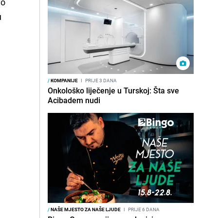
vo
u
/
KOMPANIJE
I
PRIJE 3 DANA
Onkološko liječenje u Turskoj: Šta sve
Acibadem nudi
/
NAŠE MJESTO ZA NAŠE LJUDE
I
PRIJE 6 DANA