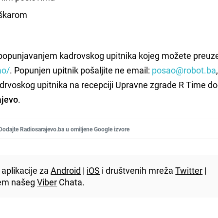
juškarom
i popunjavanjem kadrovskog upitnika kojeg možete preuze
ao/
. Popunjen upitnik pošaljite ne email:
posao@robot.ba
rvoskog upitnika na recepciji Upravne zgrade R Time do
ajevo
.
Dodajte Radiosarajevo.ba u omiljene Google izvore
aplikacije za
Android
|
iOS
i društvenih mreža
Twitter
|
utem našeg
Viber
Chata.