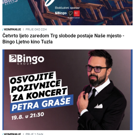
/
KOMPANIJE
I
PRIJE OKO 22H
Četvrto ljeto zaredom Trg slobode postaje Naše mjesto -
Bingo Ljetno kino Tuzla
/
KOMPANIJE
I
PRIJE 1 DAN