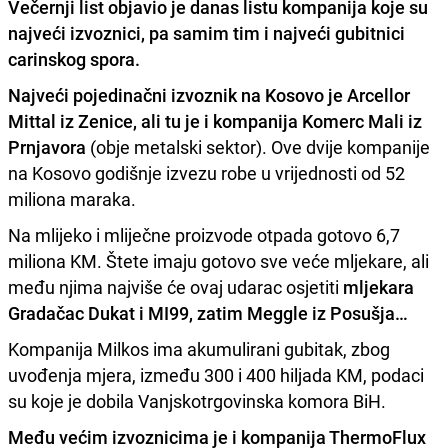
Večernji list objavio je danas listu kompanija koje su
najveći izvoznici, pa samim tim i najveći gubitnici
carinskog spora.
Najveći pojedinačni izvoznik na Kosovo je Arcellor
Mittal iz Zenice, ali tu je i kompanija Komerc Mali iz
Prnjavora
(obje metalski sektor). Ove dvije kompanije
na Kosovo godišnje izvezu robe u vrijednosti od 52
miliona maraka.
Na mlijeko i mliječne proizvode otpada gotovo 6,7
miliona KM. Štete imaju gotovo sve veće mljekare, ali
među njima najviše će ovaj udarac osjetiti
mljekara
Gradačac Dukat i MI99, zatim Meggle iz Posušja…
Kompanija Milkos ima akumulirani gubitak, zbog
uvođenja mjera, između 300 i 400 hiljada KM, podaci
su koje je dobila Vanjskotrgovinska komora BiH.
Među većim izvoznicima je i kompanija ThermoFlux