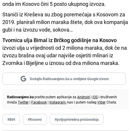
onda im Kosovo čini 5 posto ukupnog izvoza.
Stanići iz Kreševa su zbog poremećaja s Kosovom za
2019. planirali milion maraka štete, dok ova kompanija
gubi i na izvozu vode, sokova…
Tvornica ulja Bimal iz Brčkog godišnje na Kosovo
izvozi ulja u vrijednosti od 2 miliona maraka, dok će na
izvozu brašna ovaj udar najviše osjetiti mlinari iz
Zvornika i Bijeljine u iznosu od dva miliona maraka.
Dodajte Radiosarajevo.ba u omiljene Google izvore
Radiosarajevo.ba
pratite putem aplikacije za
Android
|
iOS
i društvenih
mreža
Twitter
|
Facebook
|
Instagram
, kao i putem našeg
Viber
Chata.
#BiH
#Kosovo
#poljoprivredna proizvodnja