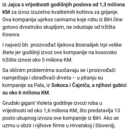
iz Jajca s vrijednosti godišnjih poslova od 1,3 miliona
KM
za izvoz izuzetno kvalitetnih kotlova za grijanje.
Ova kompanija uprkos carinama koje robu iz BiH čine
gotovo dvostruko skupljom, ne odustaje od tržišta
Kosova.
I najveći bh. proizvođač lijekova Bosnalijek trpi velike
štete jer godišnji izvoz ove kompanije na kosovsko
tržište iznosi oko 5 miliona KM.
Sa sličnim problemima suočavaju se i proizvođači
namještaja i obrađivači drveta – u pitanju su
kompanije sa Pala, iz
Sokoca i Čajniča, a njihovi gubici
su oko 6 miliona KM.
Grudski gigant Violeta godišnje izvozi roba u
vrijednosti od oko 1,6 miliona KM, što predstavlja 13
posto ukupnog izvoza ove kompanije iz BiH. Ako se
uzmu u obzir i njihove firme u Hrvatskoj i Sloveniji,