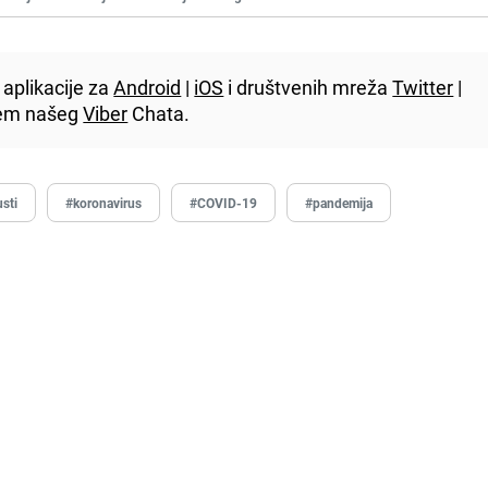
aplikacije za
Android
|
iOS
i društvenih mreža
Twitter
|
utem našeg
Viber
Chata.
sti
#koronavirus
#COVID-19
#pandemija