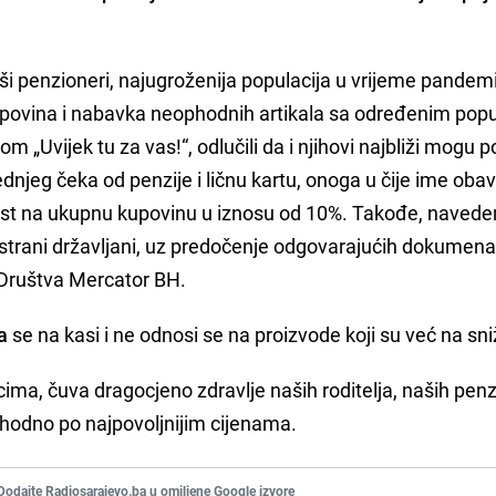
i penzioneri, najugroženija populacija u vrijeme pandem
 kupovina i nabavka neophodnih artikala sa određenim po
„Uvijek tu za vas!“, odlučili da i njihovi najbliži mogu 
dnjeg čeka od penzije i ličnu kartu, onoga u čije ime obav
ust na ukupnu kupovinu u iznosu od 10%. Takođe, navede
 strani državljani, uz predočenje odgovarajućih dokumena
 Društva Mercator BH.
a
se na kasi i ne odnosi se na proizvode koji su već na sni
ima, čuva dragocjeno zdravlje naših roditelja, naših penz
ophodno po najpovoljnijim cijenama.
Dodajte Radiosarajevo.ba u omiljene Google izvore