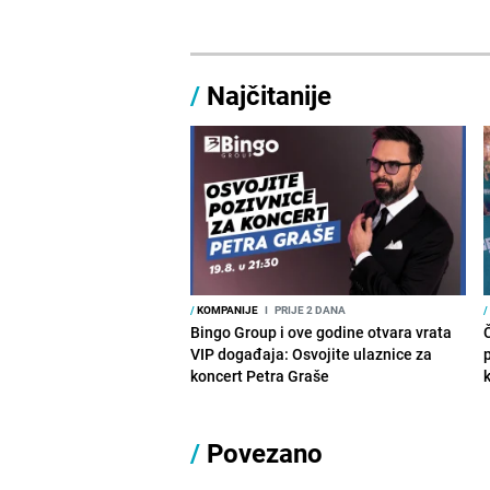
/
Najčitanije
/
KOMPANIJE
I
PRIJE 2 DANA
/
Bingo Group i ove godine otvara vrata
VIP događaja: Osvojite ulaznice za
koncert Petra Graše
/
Povezano