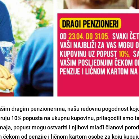
ašim dragim penzionerima,
našu redovnu pogodnost ko
ruju 10% popusta na ukupnu kupovinu, prilagodili smo t
maja, popust mogu ostvariti i njihovi mlađi članovi porod
njim čekom od penzije i ličnom kartom osobe za koju kupuju