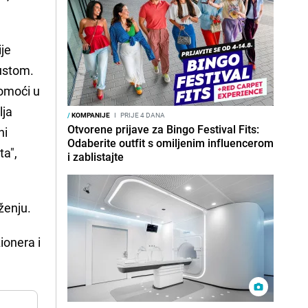
ije
pustom.
pomoći u
lja
/
KOMPANIJE
I
PRIJE 4 DANA
Otvorene prijave za Bingo Festival Fits:
ni
Odaberite outfit s omiljenim influencerom
ta",
i zablistajte
ženju.
ionera i