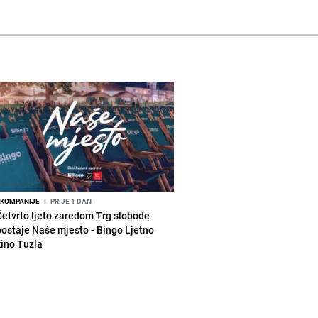
KOMPANIJE
I
PRIJE 1 DAN
Četvrto ljeto zaredom Trg slobode
postaje Naše mjesto - Bingo Ljetno
kino Tuzla