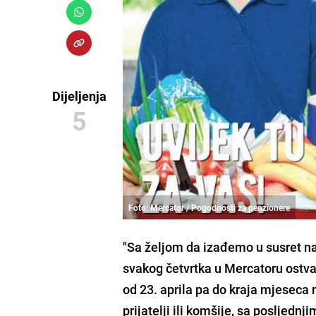
Dijeljenja
5
Foto: Mercator / Pogodnosti za penzionere
"Sa željom da izađemo u susret n
svakog četvrtka u Mercatoru ostva
od 23. aprila pa do kraja mjeseca 
prijatelji ili komšije, sa posljed