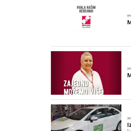
09
M
24
M
30
I