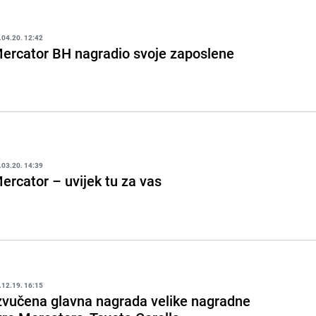
.04.20. 12:42
ercator BH nagradio svoje zaposlene
.03.20. 14:39
ercator – uvijek tu za vas
.12.19. 16:15
zvučena glavna nagrada velike nagradne