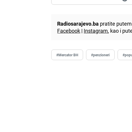
Radiosarajevo.ba
pratite putem 
Facebook
|
Instagram
, kao i p
#Mercator BH
#penzioneri
#popu