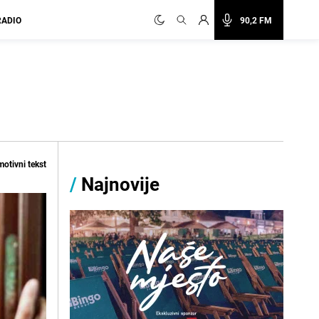
RADIO
90,2 FM
otivni tekst
/
Najnovije