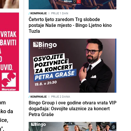
/
KOMPANIJE
I
PRIJE 1 DAN
Četvrto ljeto zaredom Trg slobode
postaje Naše mjesto - Bingo Ljetno kino
Tuzla
/
KOMPANIJE
I
PRIJE 2 DANA
jom
Bingo Group i ove godine otvara vrata VIP
događaja: Osvojite ulaznice za koncert
ako da
Petra Graše
ice,
",