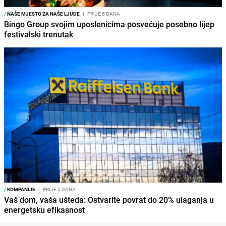
/
NAŠE MJESTO ZA NAŠE LJUDE
I
PRIJE 5 DANA
Bingo Group svojim uposlenicima posvećuje posebno lijep
festivalski trenutak
/
KOMPANIJE
I
PRIJE 5 DANA
Vaš dom, vaša ušteda: Ostvarite povrat do 20% ulaganja u
energetsku efikasnost