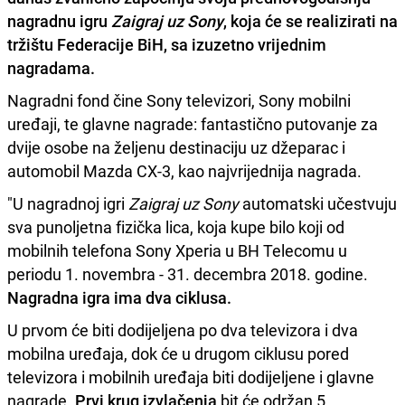
nagradnu igru
Zaigraj uz Sony
, koja će se realizirati na
tržištu Federacije BiH, sa izuzetno vrijednim
nagradama.
Nagradni fond čine Sony televizori, Sony mobilni
uređaji, te glavne nagrade: fantastično putovanje za
dvije osobe na željenu destinaciju uz džeparac i
automobil Mazda CX-3, kao najvrijednija nagrada.
"U nagradnoj igri
Zaigraj uz Sony
automatski učestvuju
sva punoljetna fizička lica, koja kupe bilo koji od
mobilnih telefona Sony Xperia u BH Telecomu u
periodu 1. novembra - 31. decembra 2018. godine.
Nagradna igra ima dva ciklusa.
U prvom će biti dodijeljena po dva televizora i dva
mobilna uređaja, dok će u drugom ciklusu pored
televizora i mobilnih uređaja biti dodijeljene i glavne
nagrade.
Prvi krug izvlačenja
bit će održan 5.