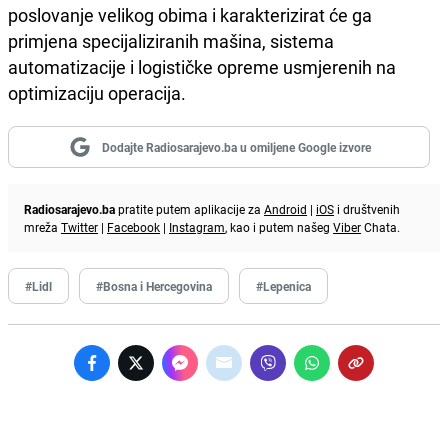
poslovanje velikog obima i karakterizirat će ga
primjena specijaliziranih mašina, sistema
automatizacije i logističke opreme usmjerenih na
optimizaciju operacija.
Dodajte Radiosarajevo.ba u omiljene Google izvore
Radiosarajevo.ba
pratite putem aplikacije za
Android
|
iOS
i društvenih
mreža
Twitter
|
Facebook
|
Instagram
, kao i putem našeg
Viber
Chata.
#Lidl
#Bosna i Hercegovina
#Lepenica