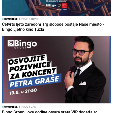
/
KOMPANIJE
I
PRIJE OKO 20H
Četvrto ljeto zaredom Trg slobode postaje Naše mjesto -
Bingo Ljetno kino Tuzla
/
KOMPANIJE
I
PRIJE 1 DAN
Bingo Group i ove godine otvara vrata VIP događaja: