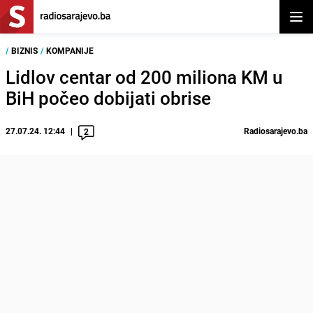
Otvor
/
BIZNIS
/
KOMPANIJE
Lidlov centar od 200 miliona KM u
BiH počeo dobijati obrise
27.07.24. 12:44
Radiosarajevo.ba
2