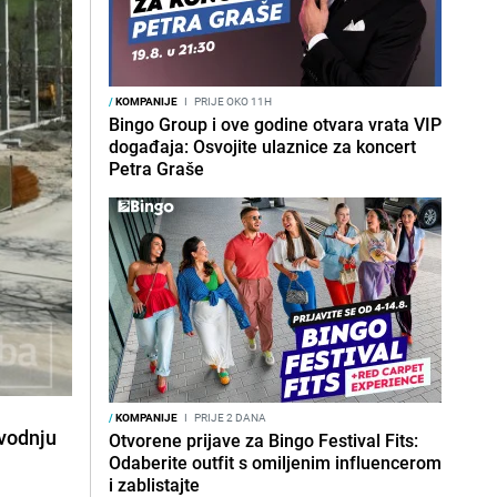
/
KOMPANIJE
I
PRIJE OKO 11H
Bingo Group i ove godine otvara vrata VIP
događaja: Osvojite ulaznice za koncert
Petra Graše
/
KOMPANIJE
I
PRIJE 2 DANA
zvodnju
Otvorene prijave za Bingo Festival Fits:
Odaberite outfit s omiljenim influencerom
i zablistajte