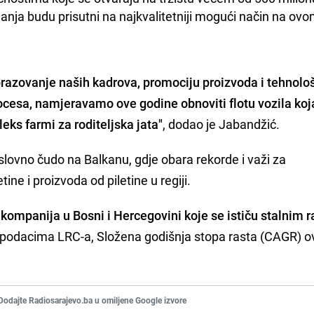
ganja budu prisutni na najkvalitetniji mogući način na ovo
razovanje naših kadrova, promociju proizvoda i tehnolo
cesa, namjeravamo ove godine obnoviti flotu vozila koja
eks farmi za roditeljska jata"
, dodao je Jabandžić.
slovno čudo na Balkanu, gdje obara rekorde i važi za
ine i proizvoda od piletine u regiji.
 kompanija u Bosni i Hercegovini koje se ističu stalnim 
odacima LRC-a, Složena godišnja stopa rasta (CAGR) o
Dodajte Radiosarajevo.ba u omiljene Google izvore