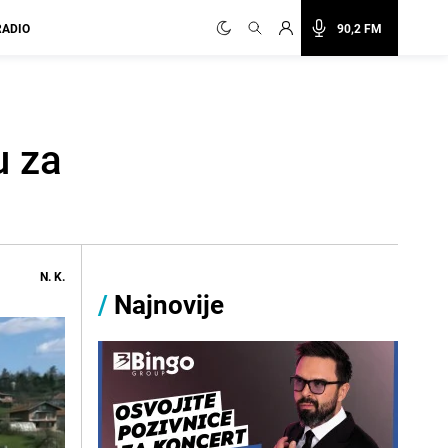
RADIO
90,2 FM
u za
N. K.
/
Najnovije