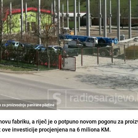
u za proizvodnju panirane piletine
novu fabriku, a riječ je o potpuno novom pogonu za proi
st ove investicije procjenjena na 6 miliona KM.