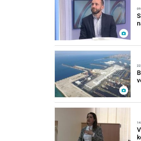
09
S
n
22
B
v
14
V
k