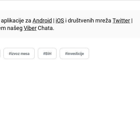
aplikacije za
Android
|
iOS
i društvenih mreža
Twitter
|
utem našeg
Viber
Chata.
#izvoz mesa
#BiH
#investicije