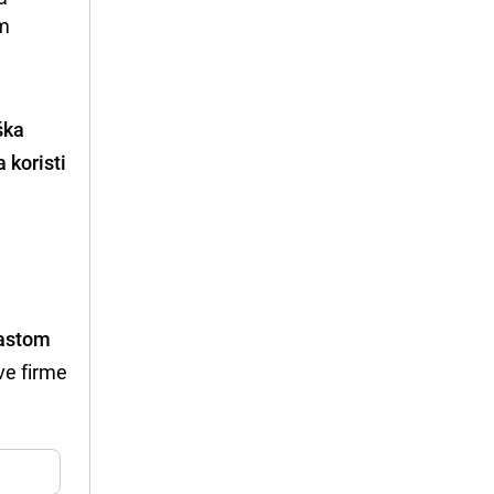
m 
ška
 koristi
rastom
ve firme