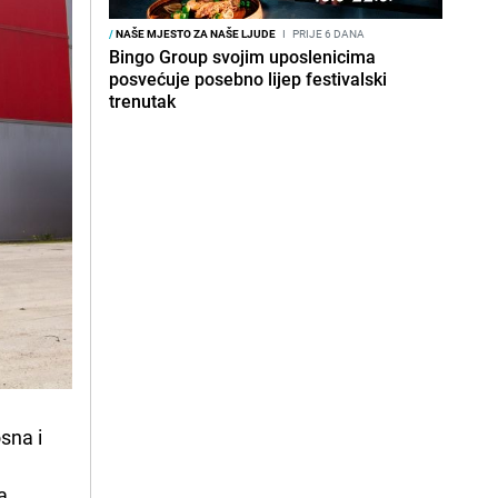
/
NAŠE MJESTO ZA NAŠE LJUDE
I
PRIJE 6 DANA
Bingo Group svojim uposlenicima
posvećuje posebno lijep festivalski
trenutak
na i 
 