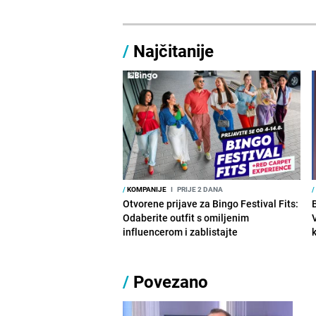
/
Najčitanije
/
KOMPANIJE
I
PRIJE 2 DANA
/
Otvorene prijave za Bingo Festival Fits:
Odaberite outfit s omiljenim
influencerom i zablistajte
/
Povezano