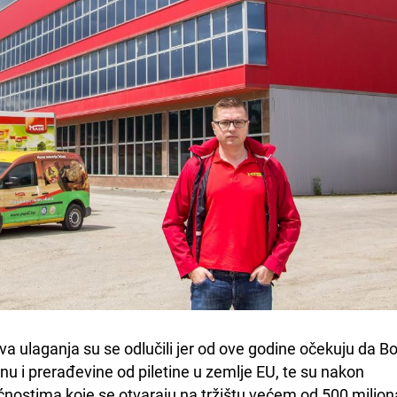
a ulaganja su se odlučili jer od ove godine očekuju da Bos
inu i prerađevine od piletine u zemlje EU, te su nakon 
ćnostima koje se otvaraju na tržištu većem od 500 miliona