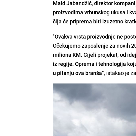
Maid Jabandžić
, direktor kompani
proizvodima vrhunskog ukusa i kval
čija će priprema biti izuzetno krat
"Ovakva vrsta proizvodnje ne posto
Očekujemo zaposlenje za novih 20-a
miliona KM. Cijeli projekat, od id
iz regije. Oprema i tehnologija koj
u pitanju ova branša"
, istakao je z