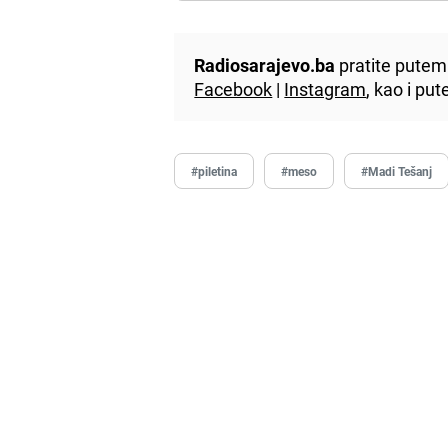
Radiosarajevo.ba
pratite putem 
Facebook
|
Instagram
, kao i p
#piletina
#meso
#Madi Tešanj