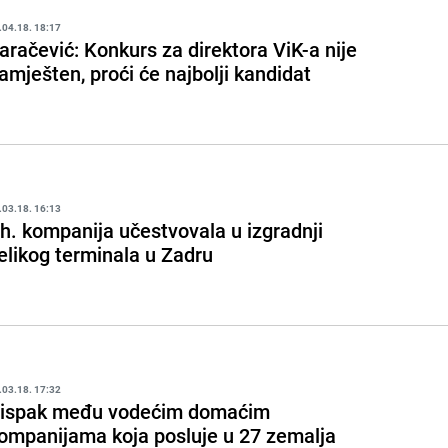
.04.18. 18:17
aračević: Konkurs za direktora ViK-a nije
amješten, proći će najbolji kandidat
.03.18. 16:13
h. kompanija učestvovala u izgradnji
elikog terminala u Zadru
.03.18. 17:32
ispak među vodećim domaćim
ompanijama koja posluje u 27 zemalja