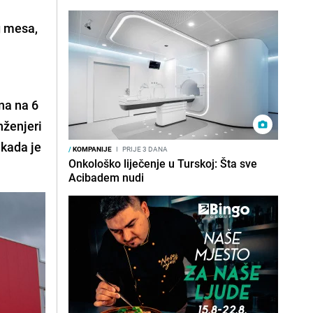
g mesa,
na na 6
nženjeri
 kada je
/
KOMPANIJE
I
PRIJE 3 DANA
Onkološko liječenje u Turskoj: Šta sve
Acibadem nudi