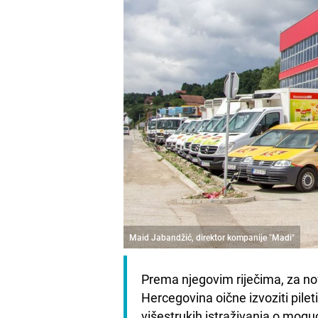
Maid Jabandžić, direktor kompanije "Madi"
Prema njegovim riječima, za nov
Hercegovina oične izvoziti pilet
višestrukih istraživanja o mogu