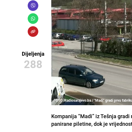
Dijeljenja
288
FOTO: Radiosarajevo.ba / "Madi" gradi prvu fabrik
Kompanija “Madi” iz Tešnja gradi 
panirane piletine, dok je vrijedno