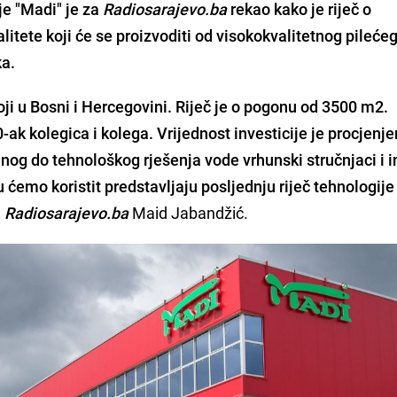
je "Madi" je za
Radiosarajevo.ba
rekao kako je riječ o
itete koji će se proizvoditi od visokokvalitetnog pileće
ka.
ji u Bosni i Hercegovini. Riječ je o pogonu od 3500 m2.
k kolegica i kolega. Vrijednost investicije je procjenje
ejnog do tehnološkog rješenja vode vrhunski stručnjaci i i
u ćemo koristit predstavljaju posljednju riječ tehnologije
a
Radiosarajevo.ba
Maid Jabandžić.