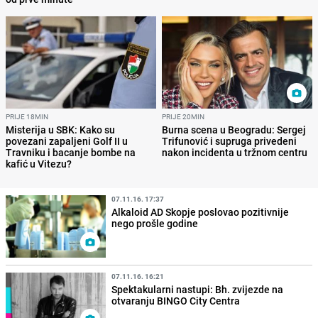
PRIJE 18MIN
PRIJE 20MIN
Misterija u SBK: Kako su
Burna scena u Beogradu: Sergej
povezani zapaljeni Golf II u
Trifunović i supruga privedeni
Travniku i bacanje bombe na
nakon incidenta u tržnom centru
kafić u Vitezu?
07.11.16. 17:37
Alkaloid AD Skopje poslovao pozitivnije
nego prošle godine
07.11.16. 16:21
Spektakularni nastupi: Bh. zvijezde na
otvaranju BINGO City Centra