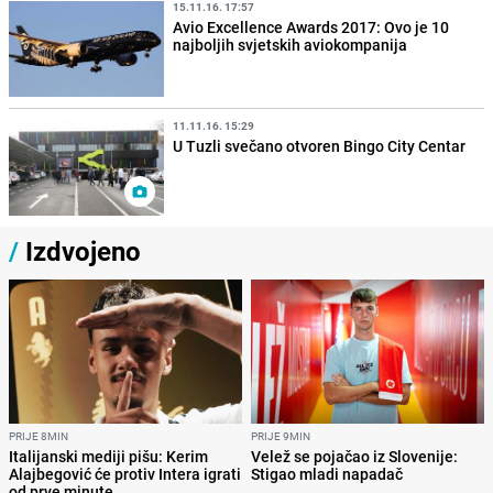
15.11.16. 17:57
Avio Excellence Awards 2017: Ovo je 10
najboljih svjetskih aviokompanija
11.11.16. 15:29
U Tuzli svečano otvoren Bingo City Centar
/
Izdvojeno
PRIJE 8MIN
PRIJE 9MIN
Italijanski mediji pišu: Kerim
Velež se pojačao iz Slovenije:
Alajbegović će protiv Intera igrati
Stigao mladi napadač
od prve minute