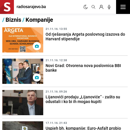
Otvor
/
Biznis
/
Kompanije
21.11.16. 13:55
Od rješavanja Argeta poslovnog izazova do
Harvard stipendije
21.11.16. 12:38
Novi Grad: Otvorena nova poslovnica BBI
banke
21.11.16. 09:26
Lijanovići prodaju „Lijanoviće“ - zašto su
odustali i ko bi ih mogao kupiti
17.11.16. 21:43
Uspjeh bh. kompanije: Euro-Asfalt probio