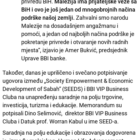
privredu BiH.
Malezija ima prijateljske veze sa
BiH i ovo je još jedan od mnogobrojnih načina
podrške našoj zemlji.
Zahvalni smo narodu
Malezije na dosadašnjem angažmanu i
pomoći, a jedan od najboljih načina podrške je
pokretanje privrede i otvaranje novih radnih
mjesta“, izjavio je Amer Bukvić, predsjednik
Uprave BBI banke.
Također, danas je upriličeno i svečano potpisivanje
ugovora između „Society Empowerment & Economic
Development of Sabah“ (SEEDS) i BBI VIP Business
Cluba na unapređenju saradnje na polju trgovine,
investicija, turizma i edukacije. Memorandum su
potpisali Dino Selimović, direktor BBI VIP Business
Cluba i Datuk prof. Worran Kabul u ime SEED-a.
Saradnja na polju edukacije i obrazovanja dogovorena