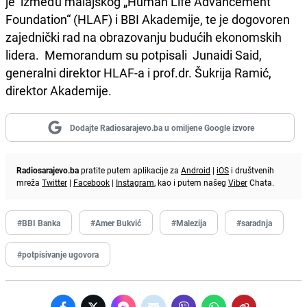
je između malajskog „Human Life Advancement
Foundation“ (HLAF) i BBI Akademije, te je dogovoren
zajednički rad na obrazovanju budućih ekonomskih
lidera. Memorandum su potpisali Junaidi Said,
generalni direktor HLAF-a i prof.dr. Šukrija Ramić,
direktor Akademije.
Dodajte Radiosarajevo.ba u omiljene Google izvore
Radiosarajevo.ba
pratite putem aplikacije za
Android
|
iOS
i društvenih
mreža
Twitter
|
Facebook
|
Instagram
, kao i putem našeg
Viber
Chata.
#BBI Banka
#Amer Bukvić
#Malezija
#saradnja
#potpisivanje ugovora