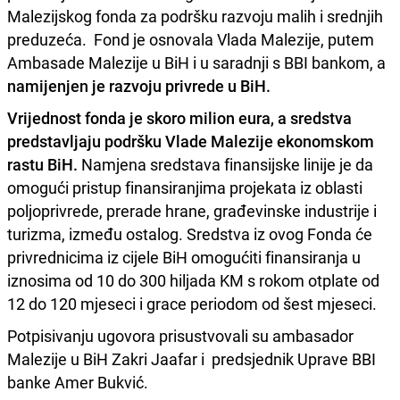
Malezijskog fonda za podršku razvoju malih i srednjih
preduzeća. Fond je osnovala Vlada Malezije, putem
Ambasade Malezije u BiH i u saradnji s BBI bankom, a
namijenjen je razvoju privrede u BiH.
Vrijednost fonda je skoro milion eura, a sredstva
predstavljaju podršku Vlade Malezije ekonomskom
rastu BiH.
Namjena sredstava finansijske linije je da
omogući pristup finansiranjima projekata iz oblasti
poljoprivrede, prerade hrane, građevinske industrije i
turizma, između ostalog. Sredstva iz ovog Fonda će
privrednicima iz cijele BiH omogućiti finansiranja u
iznosima od 10 do 300 hiljada KM s rokom otplate od
12 do 120 mjeseci i grace periodom od šest mjeseci.
Potpisivanju ugovora prisustvovali su ambasador
Malezije u BiH Zakri Jaafar i predsjednik Uprave BBI
banke Amer Bukvić.