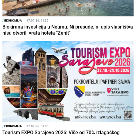
/
EKONOMIJA
I
17.07.26. 14:35
Blokirana investicija u Neumu: Ni presude, ni upis vlasništva
nisu otvorili vrata hotela "Zenit"
/
EKONOMIJA
I
17.07.26. 09:35
Tourism EXPO Sarajevo 2026: Više od 70% izlagačkog