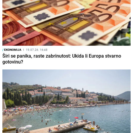
/
EKONOMIJA
I
19.07.26. 16:48
Širi se panika, raste zabrinutost: Ukida li Europa stvarno
gotovinu?