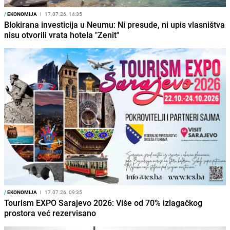
/
EKONOMIJA
I
17.07.26. 14:35
Blokirana investicija u Neumu: Ni presude, ni upis vlasništva
nisu otvorili vrata hotela "Zenit"
/
EKONOMIJA
I
17.07.26. 09:35
Tourism EXPO Sarajevo 2026: Više od 70% izlagačkog
prostora već rezervisano