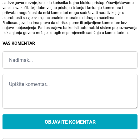
sadrže govor mržnje, kao i da korisniku trajno blokira pristup. Obaviještavamo
vas da svaki čitatelj dobrovoljno pristupa čitanju i kreiranju komentara i
prihvata mogućnost da neki komentari mogu sadržavati narativ koji je u
suprotnosti sa vjerskim, nacionalnim, moralnim i drugim načelima.
Radiosarajevo.ba ima pravo da obriše sporne ili prijavljene komentare bez
najave i objašnjenja. Radiosarajevo.ba koristi automatski sistem prepoznavanja
i uklanjanja govora mržnje i drugih neprimjerenih sadržaja u komentarima.
VAŠ KOMENTAR
OBJAVITE KOMENTAR