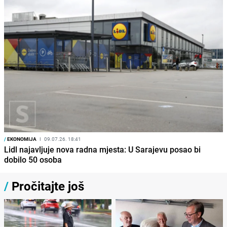
/
EKONOMIJA
I
09.07.26. 18:41
Lidl najavljuje nova radna mjesta: U Sarajevu posao bi
dobilo 50 osoba
/
Pročitajte još