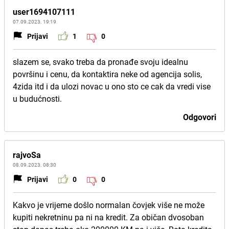
user1694107111
07.09.2023. 19:19
Prijavi
1
0
slazem se, svako treba da pronađe svoju idealnu
površinu i cenu, da kontaktira neke od agencija solis,
4zida itd i da ulozi novac u ono sto ce cak da vredi vise
u budućnosti.
Odgovori
rajvoSa
08.09.2023. 08:30
Prijavi
0
0
Kakvo je vrijeme došlo normalan čovjek više ne može
kupiti nekretninu pa ni na kredit. Za običan dvosoban