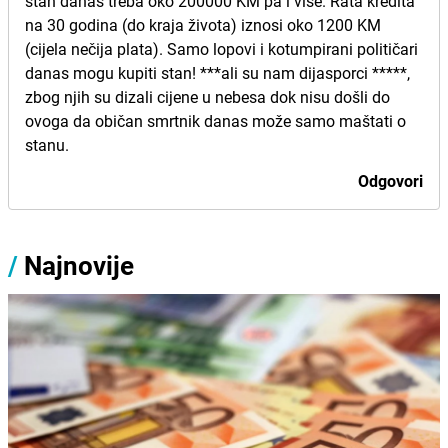
stan danas treba oko 200000 KM pa i više. Rata kredita
na 30 godina (do kraja života) iznosi oko 1200 KM
(cijela nečija plata). Samo lopovi i kotumpirani političari
danas mogu kupiti stan! ***ali su nam dijasporci *****,
zbog njih su dizali cijene u nebesa dok nisu došli do
ovoga da običan smrtnik danas može samo maštati o
stanu.
Odgovori
/
Najnovije