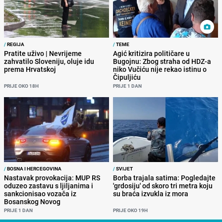
/
REGIJA
/
TEME
Pratite uživo | Nevrijeme
Agić kritizira političare u
zahvatilo Sloveniju, oluje idu
Bugojnu: Zbog straha od HDZ-a
prema Hrvatskoj
niko Vučiću nije rekao istinu o
Čipuljiću
PRIJE OKO 18H
PRIJE 1 DAN
/
BOSNA I HERCEGOVINA
/
SVIJET
Nastavak provokacija: MUP RS
Borba trajala satima: Pogledajte
oduzeo zastavu s ljiljanima i
'grdosiju' od skoro tri metra koju
sankcionisao vozača iz
su braća izvukla iz mora
Bosanskog Novog
PRIJE 1 DAN
PRIJE OKO 19H