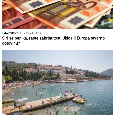
/
EKONOMIJA
I
19.07.26. 16:48
Širi se panika, raste zabrinutost: Ukida li Europa stvarno
gotovinu?