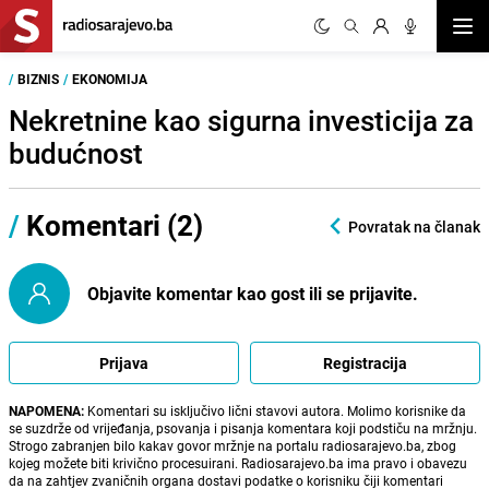
Otvor
/
BIZNIS
/
EKONOMIJA
Nekretnine kao sigurna investicija za
budućnost
/
Komentari (2)
Povratak na članak
Objavite komentar kao gost ili se prijavite.
Prijava
Registracija
NAPOMENA:
Komentari su isključivo lični stavovi autora. Molimo korisnike da
se suzdrže od vrijeđanja, psovanja i pisanja komentara koji podstiču na mržnju.
Strogo zabranjen bilo kakav govor mržnje na portalu radiosarajevo.ba, zbog
kojeg možete biti krivično procesuirani. Radiosarajevo.ba ima pravo i obavezu
da na zahtjev zvaničnih organa dostavi podatke o korisniku čiji komentari