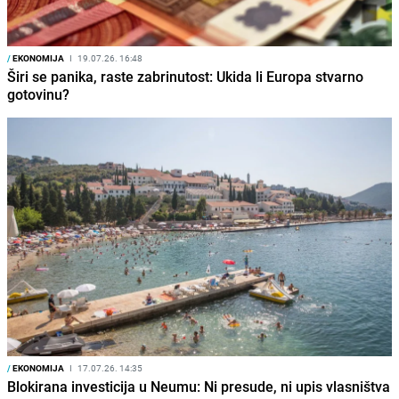
/
EKONOMIJA
I
19.07.26. 16:48
Širi se panika, raste zabrinutost: Ukida li Europa stvarno
gotovinu?
/
EKONOMIJA
I
17.07.26. 14:35
Blokirana investicija u Neumu: Ni presude, ni upis vlasništva