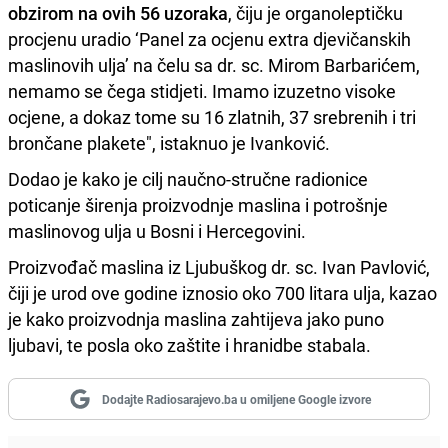
obzirom na ovih 56 uzoraka
, čiju je organoleptičku
procjenu uradio ‘Panel za ocjenu extra djevičanskih
maslinovih ulja’ na čelu sa dr. sc. Mirom Barbarićem,
nemamo se čega stidjeti. Imamo izuzetno visoke
ocjene, a dokaz tome su 16 zlatnih, 37 srebrenih i tri
brončane plakete", istaknuo je Ivanković.
Dodao je kako je cilj naučno-stručne radionice
poticanje širenja proizvodnje maslina i potrošnje
maslinovog ulja u Bosni i Hercegovini.
Proizvođač maslina iz Ljubuškog dr. sc. Ivan Pavlović,
čiji je urod ove godine iznosio oko 700 litara ulja, kazao
je kako proizvodnja maslina zahtijeva jako puno
ljubavi, te posla oko zaštite i hranidbe stabala.
Dodajte Radiosarajevo.ba u omiljene Google izvore