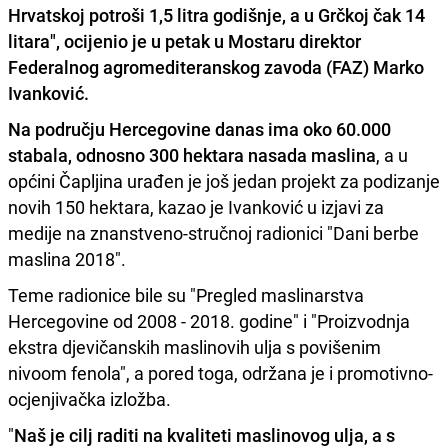
Hrvatskoj potroši 1,5 litra godišnje, a u Grčkoj čak 14
litara", ocijenio je u petak u Mostaru direktor
Federalnog agromediteranskog zavoda (FAZ)
Marko
Ivanković.
Na području Hercegovine danas ima oko 60.000
stabala, odnosno 300 hektara nasada maslina
, a u
općini Čapljina urađen je još jedan projekt za podizanje
novih 150 hektara, kazao je Ivanković u izjavi za
medije na znanstveno-stručnoj radionici "Dani berbe
maslina 2018".
Teme radionice bile su "Pregled maslinarstva
Hercegovine od 2008 - 2018. godine" i "Proizvodnja
ekstra djevičanskih maslinovih ulja s povišenim
nivoom fenola", a pored toga, održana je i promotivno-
ocjenjivačka izložba.
"
Naš je cilj raditi na kvaliteti maslinovog ulja, a s