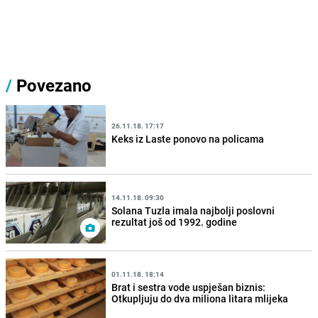
/
Povezano
26.11.18. 17:17
Keks iz Laste ponovo na policama
14.11.18. 09:30
Solana Tuzla imala najbolji poslovni
rezultat još od 1992. godine
01.11.18. 18:14
Brat i sestra vode uspješan biznis:
Otkupljuju do dva miliona litara mlijeka