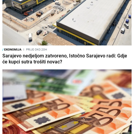
/
EKONOMIJA
I
PRIJE OKO 20H
Sarajevo nedjeljom zatvoreno, Istočno Sarajevo radi: Gdje
će kupci sutra trošiti novac?