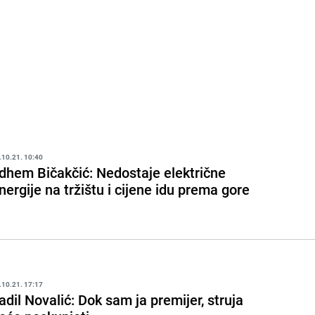
.10.21. 10:40
dhem Bičakčić: Nedostaje električne
nergije na tržištu i cijene idu prema gore
.10.21. 17:17
adil Novalić: Dok sam ja premijer, struja