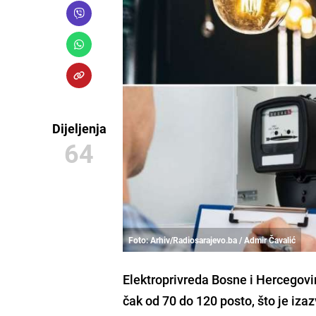
Dijeljenja
64
Foto: Arhiv/Radiosarajevo.ba / Admir Čavalić
Elektroprivreda Bosne i Hercegovi
čak od 70 do 120 posto, što je iza