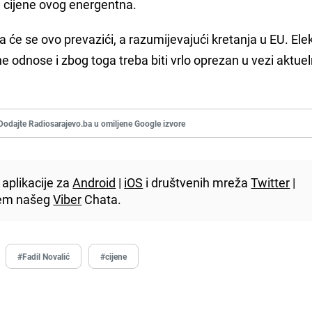
 cijene ovog energentna.
 će se ovo prevazići, a razumijevajući kretanja u EU. Ele
ne odnose i zbog toga treba biti vrlo oprezan u vezi aktuel
Dodajte Radiosarajevo.ba u omiljene Google izvore
aplikacije za
Android
|
iOS
i društvenih mreža
Twitter
|
utem našeg
Viber
Chata.
#Fadil Novalić
#cijene