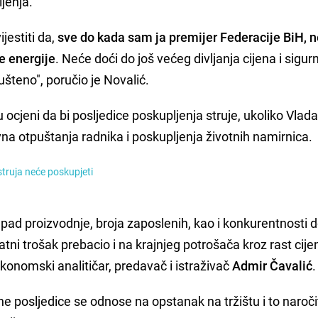
jenja.
jestiti da,
sve do kada sam ja premijer Federacije BiH, 
e energije
. Neće doći do još većeg divljanja cijena i sigur
ušteno", poručio je Novalić.
u ocjeni da bi posljedice poskupljenja struje, ukoliko Vlad
vna otpuštanja radnika i poskupljenja životnih namirnica.
 struja neće poskupjeti
pad proizvodnje, broja zaposlenih, kao i konkurentnosti
tni trošak prebacio i na krajnjeg potrošača kroz rast cije
konomski analitičar, predavač i istraživač
Admir
Čavalić
.
 posljedice se odnose na opstanak na tržištu i to naroči