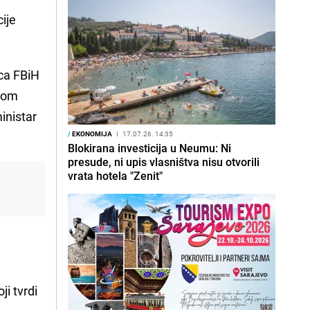
ije
aca FBiH
dnom
ministar
/
EKONOMIJA
I
17.07.26. 14:35
Blokirana investicija u Neumu: Ni
presude, ni upis vlasništva nisu otvorili
vrata hotela "Zenit"
ji tvrdi