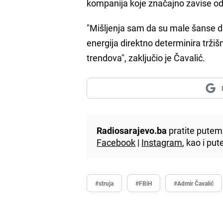
kompanija koje značajno zavise od
"Mišljenja sam da su male šanse da
energija direktno determinira tržiš
trendova", zaključio je Čavalić.
Radiosarajevo.ba
pratite putem 
Facebook
|
Instagram
, kao i p
#struja
#FBiH
#Admir Čavalić