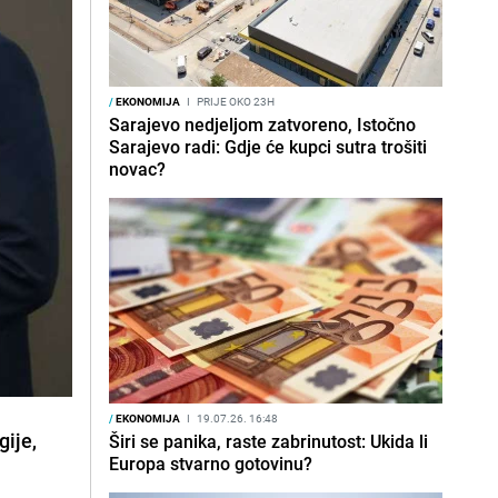
/
EKONOMIJA
I
PRIJE OKO 23H
Sarajevo nedjeljom zatvoreno, Istočno
Sarajevo radi: Gdje će kupci sutra trošiti
novac?
/
EKONOMIJA
I
19.07.26. 16:48
gije
,
Širi se panika, raste zabrinutost: Ukida li
Europa stvarno gotovinu?