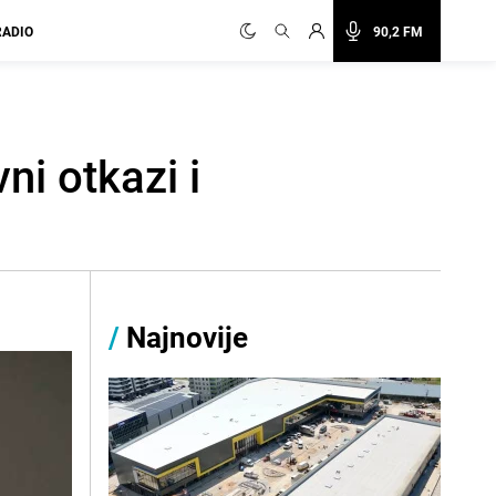
RADIO
90,2 FM
ni otkazi i
/
Najnovije