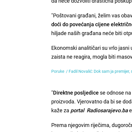
da neće dozvoliti drastična poskupl
"Poštovani građani, želim vas obavi
doći do povećanja cijene električn
hiljade naših građana neće biti otp
Ekonomski analitičari su vrlo jasni 
zaista ne reagira, mogla biti maso
Poruke /
Fadil Novalić: Dok sam ja premijer,
"
Direktne
posljedice
se odnose na 
proizvoda. Vjerovatno da bi se doda
kaže za
portal Radiosarajevo.ba
e
Prema njegovim riječima, dugoročne