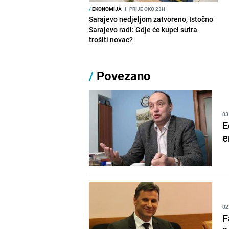
/
EKONOMIJA
I
PRIJE OKO 23H
Sarajevo nedjeljom zatvoreno, Istočno
Sarajevo radi: Gdje će kupci sutra
trošiti novac?
/
Povezano
03
E
e
02
F