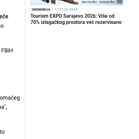
/
EKONOMIJA
I
17.07.26. 09:35
neće
Tourism EXPO Sarajevo 2026: Više od
70% izlagačkog prostora već rezervisano
no
a FBiH
 domaćeg
na",
to