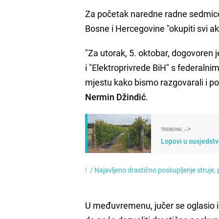
Za početak naredne radne sedmice 
Bosne i Hercegovine "okupiti svi ak
"Za utorak, 5. oktobar, dogovoren
i "Elektroprivrede BiH" s federal
mjestu kako bismo razgovarali i poku
Nermin
Džindić
.
TRENDING
Lopovi u susjedstv
! /
Najavljeno drastično poskupljenje struje
U međuvremenu, jučer se oglasio i