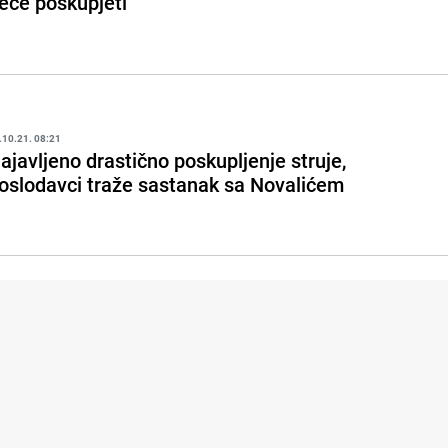
eće poskupjeti
.10.21. 08:21
ajavljeno drastično poskupljenje struje,
oslodavci traže sastanak sa Novalićem