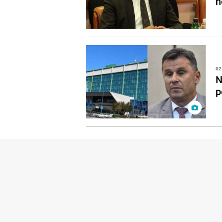
n
02
N
p