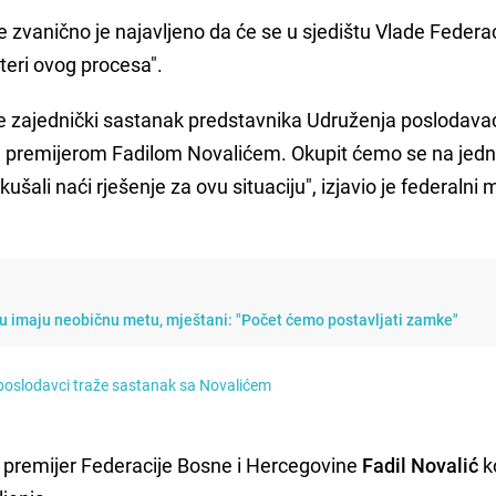
zvanično je najavljeno da će se u sjedištu Vlade Federac
teri ovog procesa".
 je zajednički sastanak predstavnika Udruženja poslodav
nim premijerom Fadilom Novalićem. Okupit ćemo se na je
šali naći rješenje za ovu situaciju", izjavio je federalni 
u imaju neobičnu metu, mještani: "Počet ćemo postavljati zamke"
, poslodavci traže sastanak sa Novalićem
 premijer Federacije Bosne i Hercegovine
Fadil
Novalić
ko