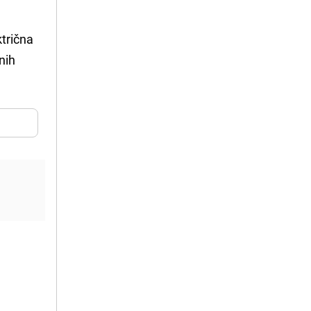
ktrična
nih