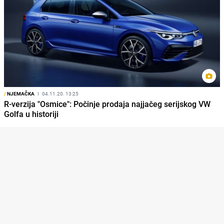
/
NJEMAČKA
I
04.11.20. 13:25
R-verzija "Osmice": Počinje prodaja najjačeg serijskog VW
Golfa u historiji