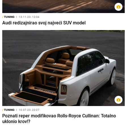
/
TUNING
I
13.11.23. 12:04
Audi redizajnirao svoj najveći SUV model
/
TUNING
I
10.07.23. 22:27
Poznati reper modifikovao Rolls-Royce Cullinan: Totalno
uklonio krov!?