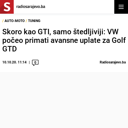
Otvor
/
AUTO-MOTO
/
TUNING
Skoro kao GTI, samo štedljiviji: VW
počeo primati avansne uplate za Golf
GTD
10.10.20. 11:14
Radiosarajevo.ba
0