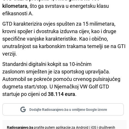
kilometara
, što ga svrstava u energetsku klasu
efikasnosti A.
GTD karakterizira ovjes spušten za 15 milimetara,
krovni spojler i dvostruka izduvna cijev, kao i druge
specifične vanjske karakteristike. Kao i obično,
unutrašnjost sa karbonskim trakama temelji se na GTI
verziji.
Standardni digitalni kokpit sa 10-inčnim
zaslonom smješten je iza sportskog upravljača.
Automobil se pokreće pomoću crvenog pulsirajućeg
dugmeta start/stop. U Njemačkoj VW Golf GTD
startuje po cijeni od
38.114 eura
.
Dodajte Radiosarajevo.ba u omiljene Google izvore
Radiosarajevo.ba
pratite putem aplikacije za
Android
|
iOS
i društvenih