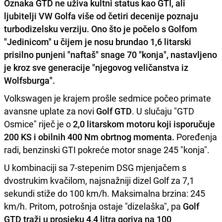
Oznaka
GTD
ne uživa kultni status kao
GTI
, ali
ljubitelji
VW Golfa
više od četiri decenije poznaju
turbodizelsku verziju. Ono što je počelo s
Golfom
"Jedinicom"
u čijem je nosu brundao 1,6 litarski
prisilno punjeni "naftaš" snage 70 "konja", nastavljeno
je kroz sve generacije "njegovog veličanstva iz
Wolfsburga"
.
Volkswagen je krajem prošle sedmice počeo primate
avansne uplate za novi
Golf GTD
. U slučaju "GTD
Osmice" riječ je o
2,0 litarskom motoru koji isporučuje
200 KS i obilnih 400 Nm obrtnog momenta.
Poređenja
radi, benzinski GTI pokreće motor snage 245 "konja".
U kombinaciji sa 7-stepenim DSG mjenjačem s
dvostrukim kvačilom, najsnažniji dizel Golf za 7,1
sekundi stiže do 100 km/h. Maksimalna brzina: 245
km/h. Pritom, potrošnja ostaje "dizelaška", pa
Golf
GTD traži u prosjeku 4,4 litra goriva na 100