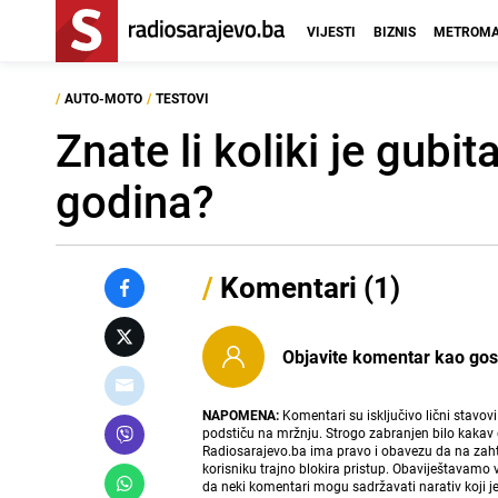
VIJESTI
BIZNIS
METROMA
/
AUTO-MOTO
/
TESTOVI
Znate li koliki je gub
godina?
/
Komentari (1)
Objavite komentar kao gost i
NAPOMENA:
Komentari su isključivo lični stavov
podstiču na mržnju. Strogo zabranjen bilo kakav 
Radiosarajevo.ba ima pravo i obavezu da na zahtj
korisniku trajno blokira pristup. Obaviještavamo 
da neki komentari mogu sadržavati narativ koji j