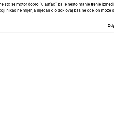
me sto se motor dobro ¨ulaufao¨ pa je nesto manje trenje izmed
, koji nikad ne mijenja nijedan dio dok ovaj bas ne ode, on moze 
Odg