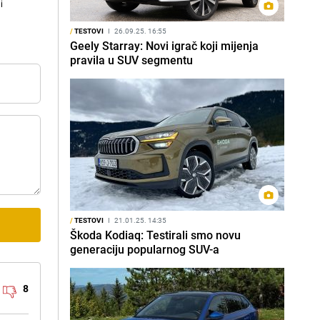
i
/
TESTOVI
I
26.09.25. 16:55
Geely Starray: Novi igrač koji mijenja
pravila u SUV segmentu
/
TESTOVI
I
21.01.25. 14:35
Škoda Kodiaq: Testirali smo novu
generaciju popularnog SUV-a
8