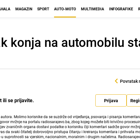
HALA
MAGAZIN
SPORT
AUTO-MOTO
MULTIMEDIA
INFOGRAFIKE
itak konja na automobilu 
Povratak 
li se prijavite.
Prijava
Regi
i autora. Molimo korisnike da se suzdrže od vrijeđanja, psovanja i pisanja komentara
govor mržnje na portalu radiosarajevo.ba, zbog kojeg možete biti krivično procesuir
ev zvaničnih organa dostavi podatke o korisniku čiji komentari sadrže govor mržnj
vas da svaki čitatelj dobrovoljno pristupa čitanju i kreiranju komentara i prihvata 
e u suprotnosti sa vjerskim, nacionalnim, moralnim i drugim načelima. Radiosaraje