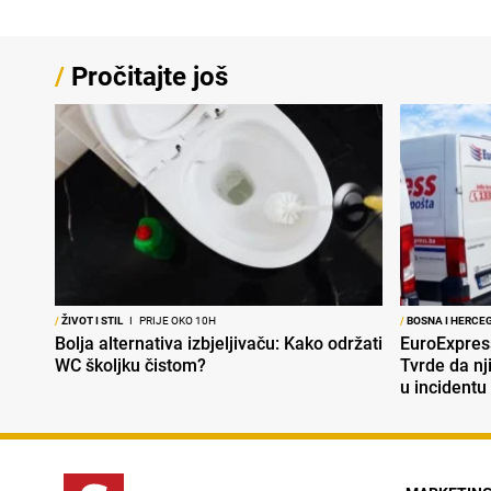
/
Pročitajte još
/
ŽIVOT I STIL
I
PRIJE OKO 10H
/
BOSNA I HERCE
Bolja alternativa izbjeljivaču: Kako održati
EuroExpres
WC školjku čistom?
Tvrde da nj
u incidentu