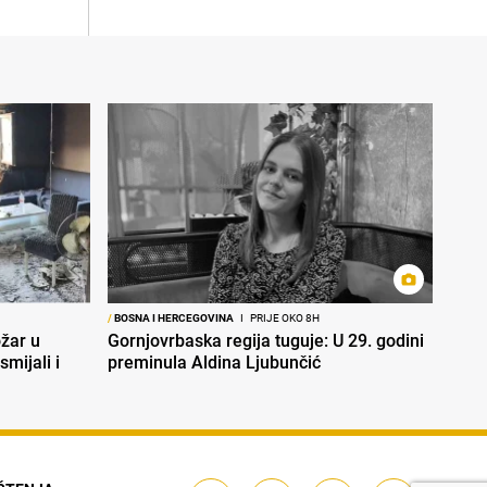
/
BOSNA I HERCEGOVINA
I
PRIJE OKO 8H
ožar u
Gornjovrbaska regija tuguje: U 29. godini
smijali i
preminula Aldina Ljubunčić