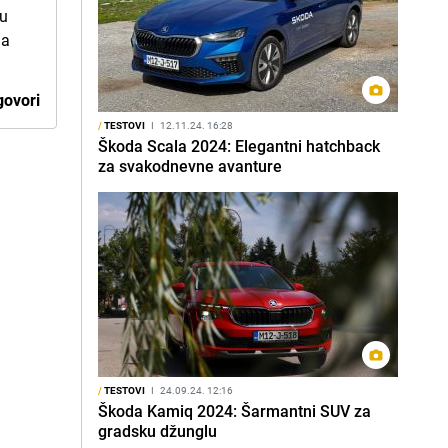
ju
da
ovori
/
TESTOVI
I
12.11.24. 16:28
Škoda Scala 2024: Elegantni hatchback
za svakodnevne avanture
/
TESTOVI
I
24.09.24. 12:16
Škoda Kamiq 2024: Šarmantni SUV za
gradsku džunglu