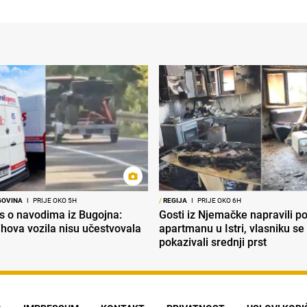
GOVINA
I
PRIJE OKO 5H
/
REGIJA
I
PRIJE OKO 6H
s o navodima iz Bugojna:
Gosti iz Njemačke napravili p
ihova vozila nisu učestvovala
apartmanu u Istri, vlasniku se 
pokazivali srednji prst