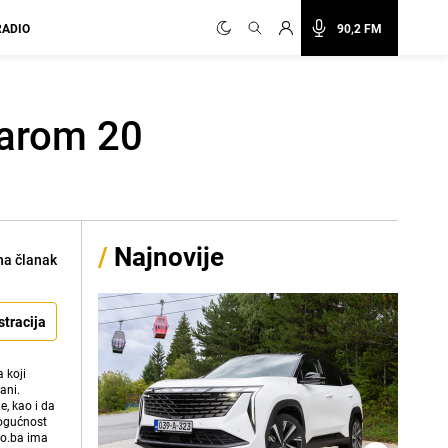
RADIO
90,2 FM
starom 20
/
Najnovije
na članak
stracija
 koji
ani.
e, kao i da
mogućnost
vo.ba ima