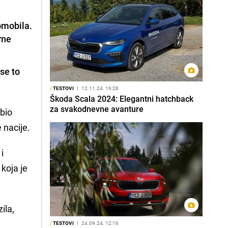
omobila.
rne
 se to
/
TESTOVI
I
12.11.24. 16:28
Škoda Scala 2024: Elegantni hatchback
za svakodnevne avanture
bio
 nacije.
i
koja je
ila,
/
TESTOVI
I
24.09.24. 12:16