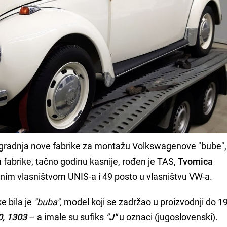
 izgradnja nove fabrike za montažu Volkswagenove "bube",
fabrike, tačno godinu kasnije, rođen je TAS,
Tvornica
tnim vlasništvom UNIS-a i 49 posto u vlasništvu VW-a.
ke bila je
"buba",
model koji se zadržao u proizvodnji do 1
0, 1303
– a imale su sufiks
"J"
u oznaci (jugoslovenski).