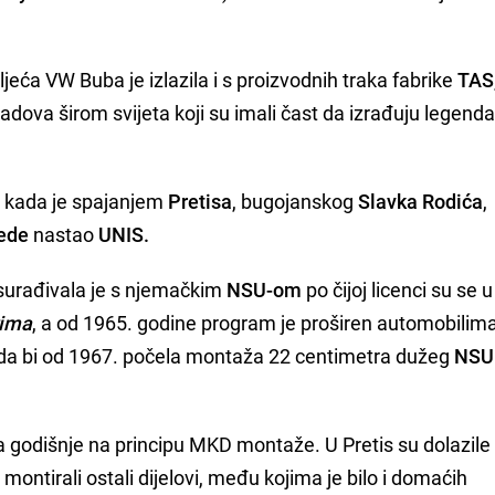
eća VW Buba je izlazila i s proizvodnih traka fabrike
TAS
dova širom svijeta koji su imali čast da izrađuju legenda
e kada je spajanjem
Pretisa
, bugojanskog
Slavka Rodića
,
ede
nastao
UNIS.
 surađivala je s njemačkim
NSU-om
po čijoj licenci su se u
ima
, a od 1965. godine program je proširen automobilim
a", da bi od 1967. počela montaža 22 centimetra dužeg
NSU
la godišnje na principu MKD montaže. U Pretis su dolazile
montirali ostali dijelovi, među kojima je bilo i domaćih