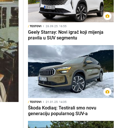
/
TESTOVI
I
26.09.25. 16:55
Geely Starray: Novi igrač koji mijenja
pravila u SUV segmentu
/
TESTOVI
I
21.01.25. 14:35
Škoda Kodiaq: Testirali smo novu
generaciju popularnog SUV-a