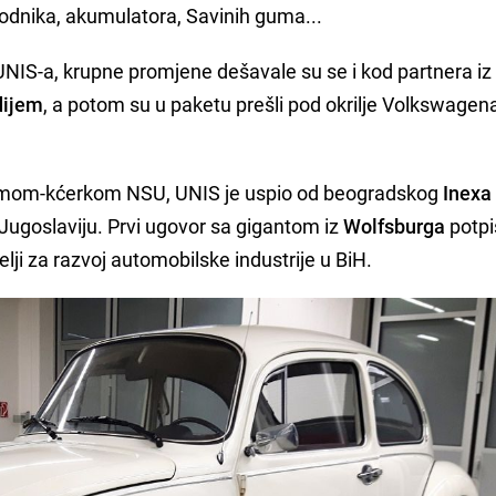
odnika, akumulatora, Savinih guma...
 UNIS-a, krupne promjene dešavale su se i kod partnera i
dijem
, a potom su u paketu prešli pod okrilje Volkswagen
rmom-kćerkom NSU, UNIS je uspio od beogradskog
Inexa
ugoslaviju. Prvi ugovor sa gigantom iz
Wolfsburga
potpi
lji za razvoj automobilske industrije u BiH.