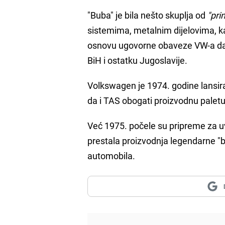
"Buba" je bila nešto skuplja od
"pri
sistemima, metalnim dijelovima, 
osnovu ugovorne obaveze VW-a da 
BiH i ostatku Jugoslavije.
Volkswagen je 1974. godine lansi
da i TAS obogati proizvodnu pale
Već 1975. počele su pripreme za 
prestala proizvodnja legendarne "b
automobila.