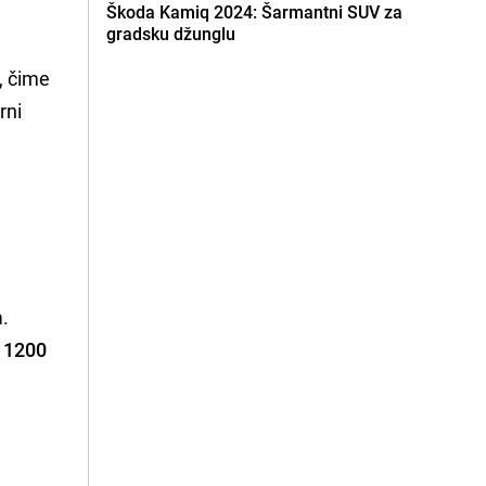
Škoda Kamiq 2024: Šarmantni SUV za
gradsku džunglu
, čime
rni
a.
 1200