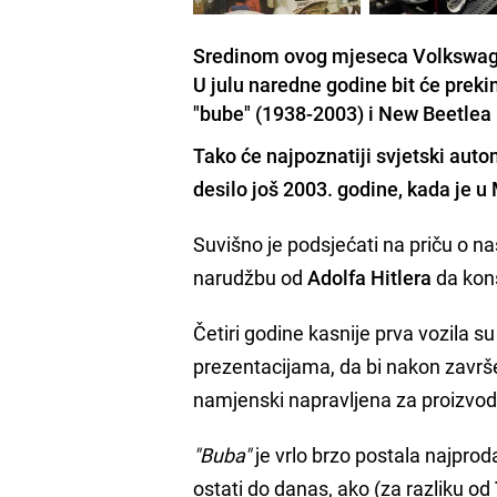
Sredinom ovog mjeseca Volkswagen
U julu naredne godine bit će prek
"bube" (1938-2003) i New Beetlea
Tako će najpoznatiji svjetski autom
desilo još 2003. godine, kada je u
Suvišno je podsjećati na priču o 
narudžbu od
Adolfa Hitlera
da kons
Četiri godine kasnije prva vozila s
prezentacijama, da bi nakon završ
namjenski napravljena za proizvo
"Buba"
je vrlo brzo postala najproda
ostati do danas, ako (za razliku od