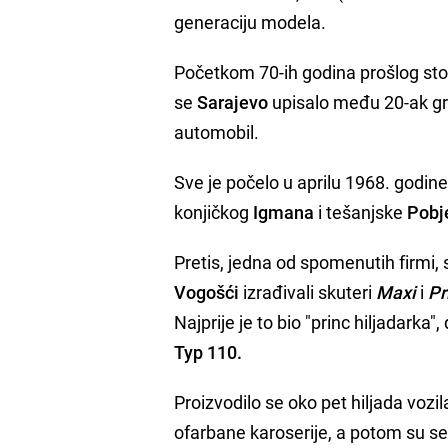
generaciju modela.
Početkom 70-ih godina prošlog stolj
se
Sarajevo
upisalo među 20-ak gra
automobil.
Sve je počelo u aprilu 1968. godin
konjičkog
Igmana
i tešanjske
Pobj
Pretis, jedna od spomenutih firmi,
Vogošći
izrađivali skuteri
Maxi
i
Pr
Najprije je to bio "princ hiljadark
Typ 110.
Proizvodilo se oko pet hiljada vozi
ofarbane karoserije, a potom su se 