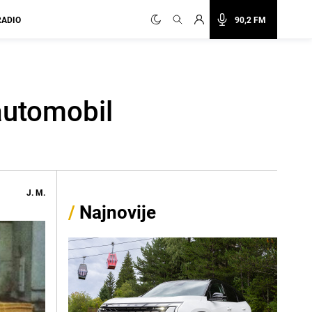
RADIO
90,2 FM
automobil
J. M.
/
Najnovije