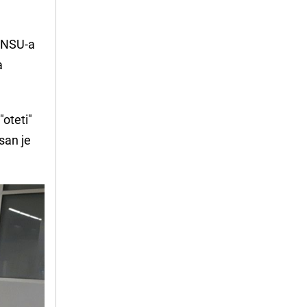
z NSU-a
a
"oteti"
san je