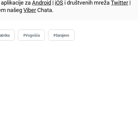
aplikacije za
Android
|
iOS
i društvenih mreža
Twitter
|
utem našeg
Viber
Chata.
abrika
#Vogošća
#Sarajevo