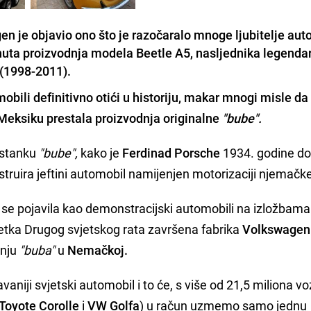
 je objavio ono što je razočaralo mnoge ljubitelje aut
inuta proizvodnja modela Beetle A5, nasljednika legenda
 (1998-2011).
obili definitivno otići u historiju, makar mnogi misle da
Meksiku
prestala proizvodnja originalne
"bube".
nastanku
"bube",
kako je
Ferdinad Porsche
1934. godine do
truira jeftini automobil namijenjen motorizaciji njemačke
u se pojavila kao demonstracijski automobili na izložbama 
etka Drugog svjetskog rata završena fabrika
Volkswagen
dnju
"buba"
u
Nemačkoj.
vaniji svjetski automobil i to će, s više od 21,5 miliona voz
Toyote Corolle
i
VW Golfa
) u račun uzmemo samo jednu