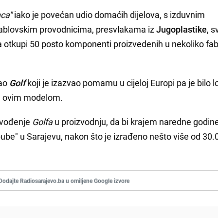
nca"
iako je povećan udio domaćih dijelova, s izduvnim
kablovskim provodnicima, presvlakama iz
Jugoplastike
, s
otkupi 50 posto komponenti proizvedenih u nekoliko fab
rao
Golf
koji je izazvao pomamu u cijeloj Europi pa je bilo 
tu ovim modelom.
uvođenje
Golfa
u proizvodnju, da bi krajem naredne godin
ube" u Sarajevu, nakon što je izrađeno nešto više od 30.
Dodajte Radiosarajevo.ba u omiljene Google izvore