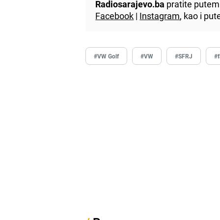
Radiosarajevo.ba
pratite putem 
Facebook
|
Instagram
, kao i p
#VW Golf
#VW
#SFRJ
#f