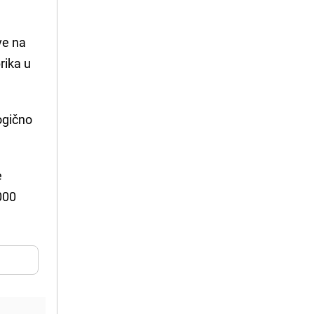
ve na
rika u
logično
e
000