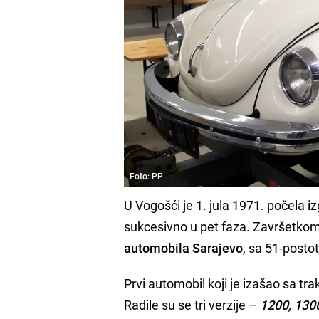
Foto: PP
U Vogošći je 1. jula 1971. počela
sukcesivno u pet faza. Završetkom 
automobila Sarajevo
, sa 51-posto
Prvi automobil koji je izašao sa tra
Radile su se tri verzije –
1200, 130