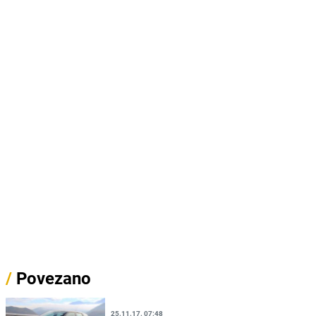
/
Povezano
25.11.17. 07:48