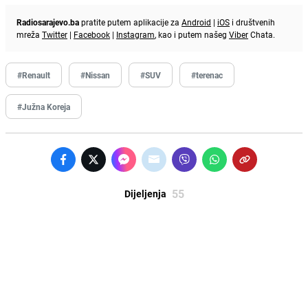
Radiosarajevo.ba
pratite putem aplikacije za
Android
|
iOS
i društvenih
mreža
Twitter
|
Facebook
|
Instagram
, kao i putem našeg
Viber
Chata.
#Renault
#Nissan
#SUV
#terenac
#Južna Koreja
55
Dijeljenja