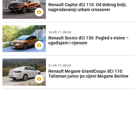
Renault Captur dCi 110: Od dobrog bolji,
najprodavaniji urbani crossover
16.09.17. 08:03
Renault Scénic dCi 130: Pogled s visine –
ugođajem i cijenom
21.05.17. 08:23
Renault Mégane GrandCoupé dCi 110:
Talisman junior po cijeni Mégane Berline