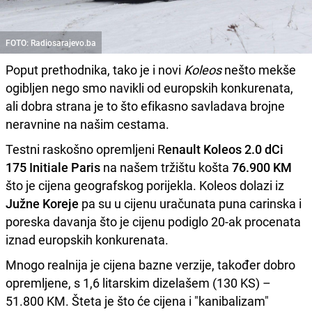
FOTO: Radiosarajevo.ba
Poput prethodnika, tako je i novi
Koleos
nešto mekše
ogibljen nego smo navikli od europskih konkurenata,
ali dobra strana je to što efikasno savladava brojne
neravnine na našim cestama.
Testni raskošno opremljeni R
enault Koleos 2.0 dCi
175 Initiale Paris
na našem tržištu košta
76.900 KM
što je cijena geografskog porijekla. Koleos dolazi iz
Južne Koreje
pa su u cijenu uračunata puna carinska i
poreska davanja što je cijenu podiglo 20-ak procenata
iznad europskih konkurenata.
Mnogo realnija je cijena bazne verzije, također dobro
opremljene, s 1,6 litarskim dizelašem (130 KS) –
51.800 KM. Šteta je što će cijena i "kanibalizam"