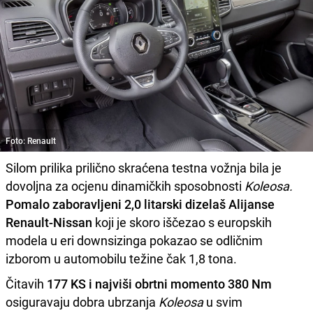
Foto: Renault
Silom prilika prilično skraćena testna vožnja bila je
dovoljna za ocjenu dinamičkih sposobnosti
Koleosa.
Pomalo zaboravljeni 2,0 litarski dizelaš Alijanse
Renault-Nissan
koji je skoro iščezao s europskih
modela u eri downsizinga pokazao se odličnim
izborom u automobilu težine čak 1,8 tona.
Čitavih
177 KS i najviši obrtni momento 380 Nm
osiguravaju dobra ubrzanja
Koleosa
u svim