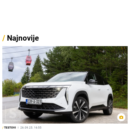
/
Najnovije
/
TESTOVI
I
26.09.25. 16:55