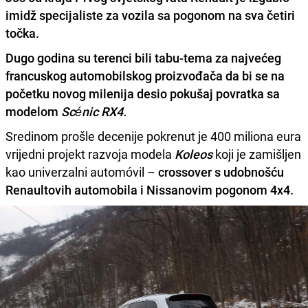
imidž specijaliste za vozila sa pogonom na sva četiri
točka.
Dugo godina su
terenci bili tabu-tema za najvećeg
francuskog automobilskog proizvođača
da bi se na
početku novog milenija desio pokušaj povratka sa
modelom
Scénic RX4.
Sredinom prošle decenije pokrenut je 400 miliona eura
vrijedni projekt razvoja modela
Koleos
koji je zamišljen
kao univerzalni automóvil –
crossover s udobnošću
Renaultovih automobila i Nissanovim pogonom 4x4.